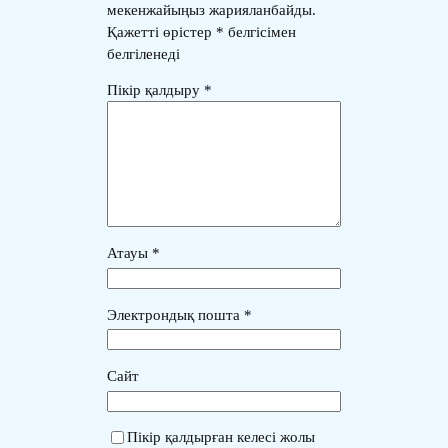
мекенжайыңыз жарияланбайды.
Қажетті өрістер
*
белгісімен
белгіленеді
Пікір қалдыру
*
Атауы
*
Электрондық пошта
*
Сайт
Пікір қалдырған келесі жолы