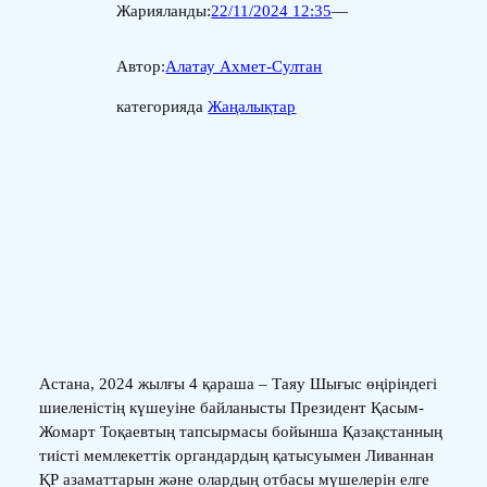
Жарияланды:
22/11/2024 12:35
—
Автор:
Алатау Ахмет-Султан
категорияда
Жаңалықтар
Астана, 2024 жылғы 4 қараша – Таяу Шығыс өңіріндегі
шиеленістің күшеуіне байланысты Президент Қасым-
Жомарт Тоқаевтың тапсырмасы бойынша Қазақстанның
тиісті мемлекеттік органдардың қатысуымен Ливаннан
ҚР азаматтарын және олардың отбасы мүшелерін елге