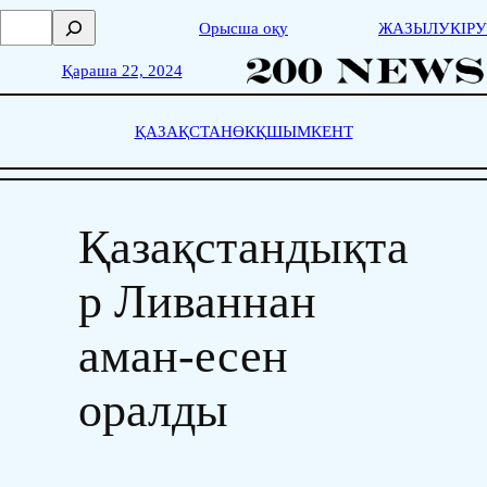
Skip
П
Орысша оқу
ЖАЗЫЛУ
КІРУ
to
о
content
и
Қараша 22, 2024
с
к
ҚАЗАҚСТАН
ӨКҚ
ШЫМКЕНТ
Қазақстандықта
р Ливаннан
аман-есен
оралды