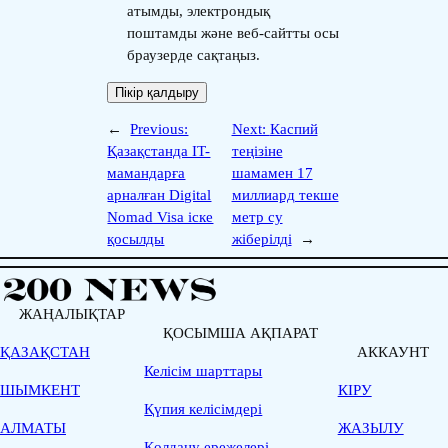
атымды, электрондық
поштамды және веб-сайтты осы
браузерде сақтаңыз.
←
Previous:
Next:
Каспий
Қазақстанда IT-
теңізіне
мамандарға
шамамен 17
арналған Digital
миллиард текше
Nomad Visa іске
метр су
қосылды
жіберілді
→
ЖАҢАЛЫҚТАР
ҚОСЫМША АҚПАРАТ
ҚАЗАҚСТАН
АККАУНТ
Келісім шарттары
ШЫМКЕНТ
КІРУ
Қүпия келісімдері
АЛМАТЫ
ЖАЗЫЛУ
Қолдану ережелері