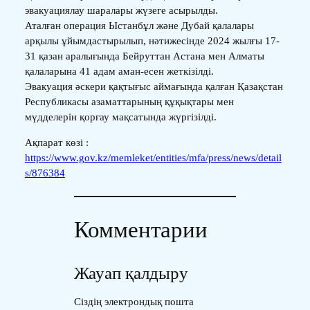
эвакуациялау шаралары жүзеге асырылды.
Аталған операция Ыстанбұл және Дубай қалалары
арқылы ұйымдастырылып, нәтижесінде 2024 жылғы 17-
31 қазан аралығында Бейруттан Астана мен Алматы
қалаларына 41 адам аман-есен жеткізілді.
Эвакуация әскери қақтығыс аймағында қалған Қазақстан
Республикасы азаматтарының құқықтары мен
мүдделерін қорғау мақсатында жүргізілді.
Ақпарат көзі :
https://www.gov.kz/memleket/entities/mfa/press/news/detail
s/876384
Комментарии
Жауап қалдыру
Сіздің электрондық пошта