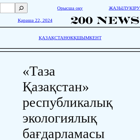
Skip
П
Орысша оқу
ЖАЗЫЛУ
КІРУ
to
о
content
и
Қараша 22, 2024
с
к
ҚАЗАҚСТАН
ӨКҚ
ШЫМКЕНТ
«Таза
Қазақстан»
республикалық
экологиялық
бағдарламасы