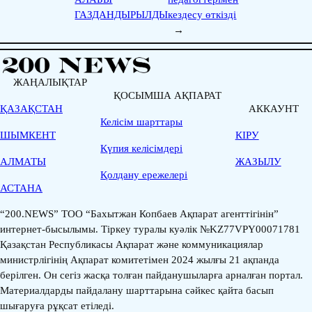
ГАЗДАНДЫРЫЛДЫ
кездесу өткізді
→
ЖАҢАЛЫҚТАР
ҚОСЫМША АҚПАРАТ
ҚАЗАҚСТАН
АККАУНТ
Келісім шарттары
ШЫМКЕНТ
КІРУ
Қүпия келісімдері
АЛМАТЫ
ЖАЗЫЛУ
Қолдану ережелері
АСТАНА
“200.NEWS” ТОО “Бахытжан Копбаев Ақпарат агенттігінін”
интернет-бысылымы. Тіркеу туралы куәлік №KZ77VPY00071781
Қазақстан Республикасы Ақпарат және коммуникациялар
министрлігінің Ақпарат комитетімен 2024 жылғы 21 ақпанда
берілген. Он сегіз жасқа толған пайданушыларға арналған портал.
Материалдарды пайдалану шарттарына сәйкес қайта басып
шығаруға рұқсат етіледі.