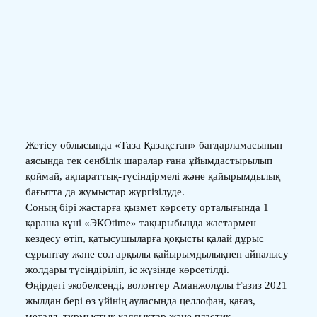
Жетісу облысында «Таза Қазақстан» бағдарламасының
аясында тек сенбілік шаралар ғана ұйымдастырылып
қоймай, ақпараттық-түсіндірмелі және қайырымдылық
бағытта да жұмыстар жүргізілуде.
Соның бірі жастарға қызмет көрсету орталығында 1
қараша күні «ЭКОtime» тақырыбында жастармен
кездесу өтіп, қатысушыларға қоқысты қалай дұрыс
сұрыптау және сол арқылы қайырымдылықпен айналысу
жолдары түсіндіріліп, іс жүзінде көрсетілді.
Өңірдегі экобелсенді, волонтер Аманжолұлы Ғазиз 2021
жылдан бері өз үйінің ауласында целлофан, қағаз,
металл, тұрмыстық қалдықтар және пластик