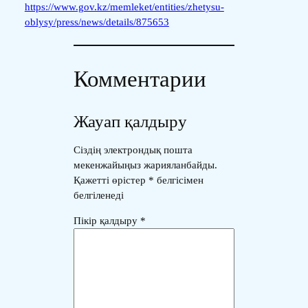
https://www.gov.kz/memleket/entities/zhetysu-
oblysy/press/news/details/875653
Комментарии
Жауап қалдыру
Сіздің электрондық пошта
мекенжайыңыз жарияланбайды.
Қажетті өрістер
*
белгісімен
белгіленеді
Пікір қалдыру
*