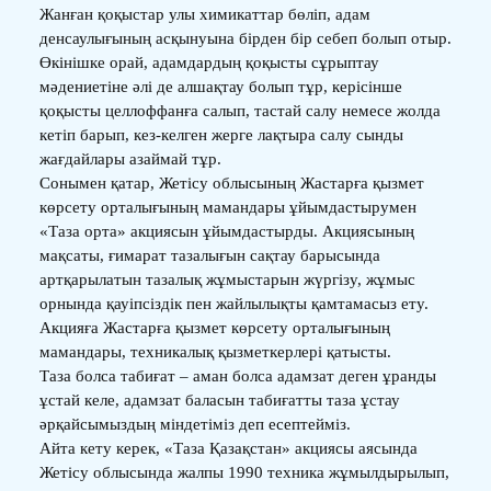
Жанған қоқыстар улы химикаттар бөліп, адам
денсаулығының асқынуына бірден бір себеп болып отыр.
Өкінішке орай, адамдардың қоқысты сұрыптау
мәдениетіне әлі де алшақтау болып тұр, керісінше
қоқысты целлоффанға салып, тастай салу немесе жолда
кетіп барып, кез-келген жерге лақтыра салу сынды
жағдайлары азаймай тұр.
Сонымен қатар, Жетісу облысының Жастарға қызмет
көрсету орталығының мамандары ұйымдастырумен
«Таза орта» акциясын ұйымдастырды. Акциясының
мақсаты, ғимарат тазалығын сақтау барысында
артқарылатын тазалық жұмыстарын жүргізу, жұмыс
орнында қауіпсіздік пен жайлылықты қамтамасыз ету.
Акцияға Жастарға қызмет көрсету орталығының
мамандары, техникалық қызметкерлері қатысты.
Таза болса табиғат – аман болса адамзат деген ұранды
ұстай келе, адамзат баласын табиғатты таза ұстау
әрқайсымыздың міндетіміз деп есептейміз.
Айта кету керек, «Таза Қазақстан» акциясы аясында
Жетісу облысында жалпы 1990 техника жұмылдырылып,