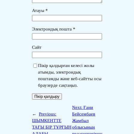
Атауы
*
Электрондық пошта
*
Сайт
Пікір қалдырған келесі жолы
атымды, электрондық
поштамды және веб-сайтты осы
браузерде сақтаңыз.
Next:
Ғани
←
Previous:
Бейсембаев
ШЫМКЕНТТЕ
Жамбыл
ТАҒЫ БІР ТҰРҒЫН
облысының
АЛАБЫ
педагогтерімен