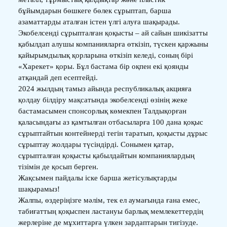
бұйымдарын бөшкеге бөлек сұрыптап, барша
азаматтарды аталған істен үлгі алуға шақырады.
Экобелсенді сұрыпталған қоқысты – ай сайын шикізатты
қабылдап алушы компанияларға өткізіп, түскен қаржыны
қайырымдылық қорларына өткізіп келеді, соның бірі
«Харекет» қоры. Бұл бастама бір оқпен екі қоянды
атқандай деп есептейді.
2024 жылдың тамыз айында республикалық акцияға
қолдау білдіру мақсатында экобелсенді өзінің жеке
бастамасымен спонсорлық көмекпен Талдықорған
қаласындағы аз қамтылған отбасыларға 100 дана қоқыс
сұрыптайтын контейнерді тегін таратып, қоқысты дұрыс
сұрыптау жолдары түсіндірді. Сонымен қатар,
сұрыпталған қоқысты қабылдайтын компаниялардың
тізімін де қосып берген.
Жақсымен пайдалы іске барша жетісулықтарды
шақырамыз!
Жалпы, өздеріңізге мәлім, тек ел аумағында ғана емес,
табиғаттың қоқыспен ластануы барлық мемлекеттердің
жерлеріне де мұхиттарға үлкен зардаптарын тигізуде.