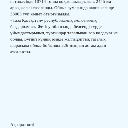
нәтижесінде 10714 тонна қоқыс шығарылып, 2445 км
арық желісі тазаланды. Облыс аумағында акция кезінде
38003 түп көшет отырғызылды.
«Таза Қазақстан» республикалық экологиялық
бағдарламасы Жетісу облысында белсенді түрде
ұйымдастырылып, тұрғындар тарапынан зор қолдауға ие
болды. Бүгінгі күннің өзінде жалпыұлттық тазалық
шарасына облыс бойынша 226 мыңнан астам адам
атсалысты.
Ақпарат көзі :