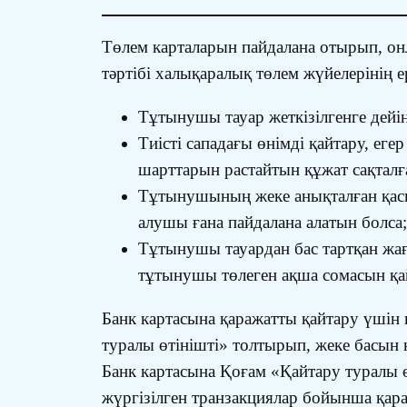
Төлем карталарын пайдалана отырып, онл
тәртібі халықаралық төлем жүйелерінің е
Тұтынушы тауар жеткізілгенге дейін 
Тиісті сападағы өнімді қайтару, еге
шарттарын растайтын құжат сақталғ
Тұтынушының жеке анықталған қасиет
алушы ғана пайдалана алатын болса;
Тұтынушы тауардан бас тартқан жағ
тұтынушы төлеген ақша сомасын қай
Банк картасына қаражатты қайтару үші
туралы өтінішті» толтырып, жеке басын
Банк картасына Қоғам «Қайтару туралы ө
жүргізілген транзакциялар бойынша қар