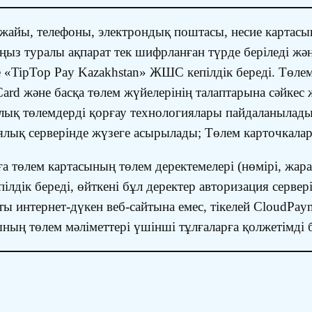
енжайы, телефоны, электрондық поштасы, несие картас
ңыз туралы ақпарат тек шифрланған түрде беріледі жән
не «TipTop Pay Kazakhstan» ЖШС кепілдік береді. Төл
rCard және басқа төлем жүйелерінің талаптарына сәйке
лық төлемдерді қорғау технологиялары пайдаланылады,
лық серверінде жүзеге асырылады; Төлем карточкаларым
а төлем картасының төлем деректемелері (нөмірі, жа
пілдік береді, өйткені бұл деректер авторизация серве
 интернет-дүкен веб-сайтына емес, тікелей CloudPayme
ың төлем мәліметтері үшінші тұлғаларға қолжетімді