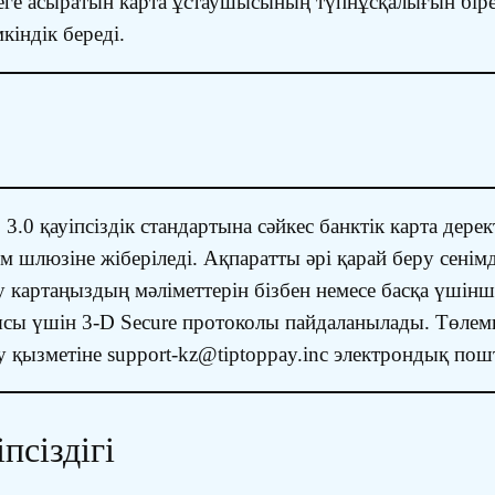
еге асыратын карта ұстаушысының түпнұсқалығын бірег
кіндік береді.
.0 қауіпсіздік стандартына сәйкес банктік карта дере
шлюзіне жіберіледі. Ақпаратты әрі қарай беру сенімд
 картаңыздың мәліметтерін бізбен немесе басқа үшінші
 үшін 3-D Secure протоколы пайдаланылады. Төлемге
қызметіне support-kz@tiptoppay.inc электрондық пош
псіздігі