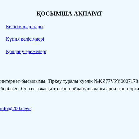
ҚОСЫМША АҚПАРАТ
Келісім шарттары
Қүпия келісімдері
Қолдану ережелері
” интернет-бысылымы. Тіркеу туралы куәлік №KZ77VPY00071781
 берілген. Он сегіз жасқа толған пайданушыларға арналған порт
info@200.news