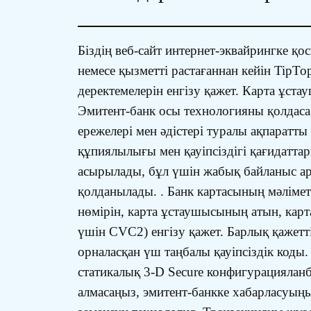
Біздің веб-сайт интернет-эквайрингке қо
немесе қызметті растағаннан кейін TipT
деректемелерін енгізу қажет. Карта ұс
Эмитент-банк осы технологияны қолдаса,
ережелері мен әдістері туралы ақпаратт
құпиялылығы мен қауіпсіздігі қағидатта
асырылады, бұл үшін жабық байланыс арн
қолданылады. . Банк картасының мәліметте
нөмірін, карта ұстаушысының атын, кар
үшін CVC2) енгізу қажет. Барлық қажет
орналасқан үш таңбалы қауіпсіздік коды. 
статикалық 3-D Secure конфигурацияланба
алмасаңыз, эмитент-банкке хабарласуыңыз