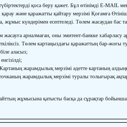
/түбіртектерді қоса беру қажет. Бұл өтінімді E-MAIL 
 қарау және қаражатты қайтару мерзімі Қоғамға Өтінішт
а, жұмыс күндерімен есептеледі. Төлем жасаудан бас т
 жасауға арналмаған, оны эмитент-банкке хабарласу ар
еткіліксіз. Төлем картаңыздағы қаражаттың бар-жоғы 
біле аласыз;
енгізілді;
 Картаның жарамдылық мерзімі әдетте картаның алдыңғ
точканың жарамдылық мерзімі туралы толығырақ ақпар
айттың жұмысына қатысты басқа да сұрақтар бойынша к