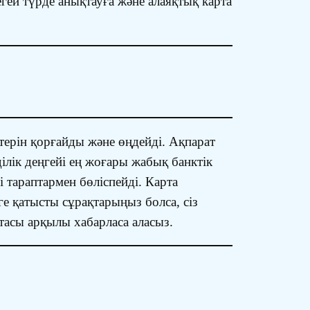
ей түрде анықтауға және алаяқтық карта
ктерін қорғайды және өңдейді. Ақпарат
ілік деңгейі ең жоғары жабық банктік
 тараптармен бөліспейді. Карта
 қатысты сұрақтарыңыз болса, сіз
тасы арқылы хабарласа аласыз.