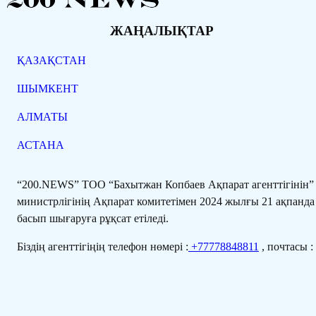
ЖАҢАЛЫҚТАР
ҚАЗАҚСТАН
ШЫМКЕНТ
АЛМАТЫ
АСТАНА
“200.NEWS” ТОО “Бахытжан Копбаев Ақпарат агенттігінін
министрлігінің Ақпарат комитетімен 2024 жылғы 21 ақпанда
басып шығаруға рұқсат етіледі.
Біздің агенттігіңің телефон нөмері :
+77778848811
, почтасы :