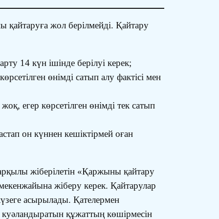
ы қайтаруға жол берілмейді. Қайтару
арту 14 күн ішінде берілуі керек;
көрсетілген өнімді сатып алу фактісі мен
жоқ, егер көрсетілген өнімді тек сатып
астап он күннен кешіктірмей оған
арқылы жіберілетін «Қаржыны қайтару
мекенжайына жіберу керек. Қайтарулар
жүзеге асырылады. Қателермен
н куәландыратын құжаттың көшірмесін