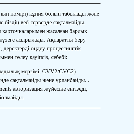
ының нөмірі) құпия болып табылады және
е біздің веб-серверде сақталмайды.
ем карточкаларымен жасалған барлық
с жүзеге асырылады. Ақпаратты беру
 деректерді өңдеу процессингтік
ен төлеу қауіпсіз, себебі:
рамдылық мерзімі, CVV2/CVC2)
рінде сақталмайды және ұрланбайды. .
nts авторизация жүйесіне енгізеді,
 болмайды.