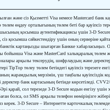
сылған және сіз Қызметті Visa немесе Mastercard банк к
op төлем өңдеу орталығының төлем беті бар қауіпсіз т
таушысының қосымша аутентификациясы үшін 3-D Secure
 сіз қосымша сәйкестендіру үшін оның серверіне қайт
ы банктік картаңызды шығарған Банкке хабарласыңыз. 
ры бойынша Visa және MasterCard халықаралық төлем жү
алары арқылы тексерудің, шифрлаудың және деректерді
рі TipTop төлеу төлем бетіндегі қауіпсіз терезеге енгіз
таның жарамдылық мерзімін, үш таңбалы қауіпсіздік к
ті деректер банк картасының бетінде көрсетіледі. CV
Әрі қарай, сол терезеде 3-D Secure кодын енгізу үшін 
ған болса, ол SMS арқылы телефон нөміріңізге жіберіл
 керек. 3-D Secure – Интернетте карточкалық төлемдерд