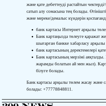
және қате дебеттеуді растайтын чектерді
сатып алу сомасына тең болады. Өтінішті
және мереке/демалыс күндерін қоспағанд
банк картасы Интернет арқылы төлем
Банк картаңызда төлеуге қаражат ж
шығарған банкке хабарласу арқылы 
банк картасының деректемелері қате 
Банк картасының мерзімі аяқталды.
жарамды болатын ай мен жыл). Кар
білуге ​​болады.
Банк картасы арқылы төлем жасау және с
болады: +77778848811.