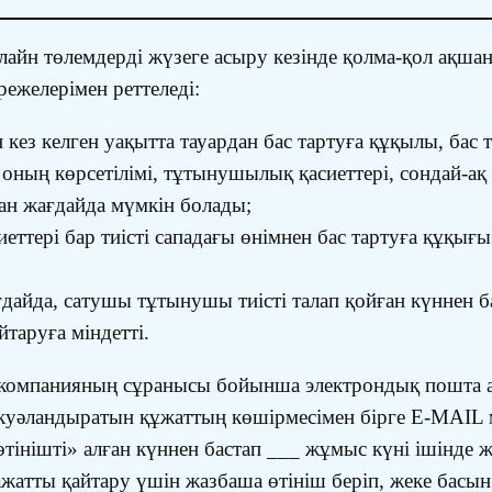
айн төлемдерді жүзеге асыру кезінде қолма-қол ақшан
режелерімен реттеледі:
кез келген уақытта тауардан бас тартуға құқылы, бас т
р оның көрсетілімі, тұтынушылық қасиеттері, сондай-ақ 
ан жағдайда мүмкін болады;
тері бар тиісті сападағы өнімнен бас тартуға құқығы 
дайда, сатушы тұтынушы тиісті талап қойған күннен б
таруға міндетті.
н компанияның сұранысы бойынша электрондық пошта 
 куәландыратын құжаттың көшірмесімен бірге E-MAIL 
тінішті» алған күннен бастап ___ жұмыс күні ішінде 
ажатты қайтару үшін жазбаша өтініш беріп, жеке басы