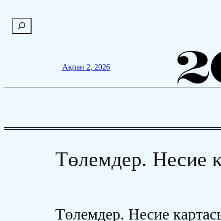
Мазмұнға
П
өту
о
и
с
Ақпан 2, 2026
к
Төлемдер. Несие 
Төлемдер. Несие картас