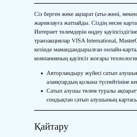
Сіз берген жеке ақпарат (аты-жөні, мек
жариялауға жатпайды. Сіздің несие карта
Интернет төлемдерін өңдеу қауіпсіздігі
транзакциялар VISA International, Maste
кезінде мамандандырылған онлайн-карта
компанияның қауіпсіз жоғары технология
Авторландыру жүйесі сатып алушығ
алаяқтардың қолына түспейтініне ке
Сатып алушы төлем туралы ақпаратты
сондықтан сатып алушының картасын
Қайтару