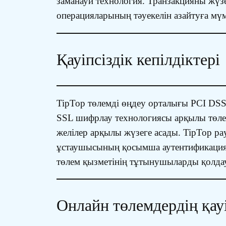
заманауи технология. Транзакцияны жүз
операцияларының тәуекелін азайтуға мүм
Қауіпсіздік кепілдіктері
TipTop төлемді өңдеу орталығы PCI DSS 3
SSL шифрлау технологиясы арқылы төлем 
желілер арқылы жүзеге асады. TipTop pay
ұстаушысының қосымша аутентификациясы
төлем қызметінің тұтынушыларды қолдау 
Онлайн төлемдердің қауі