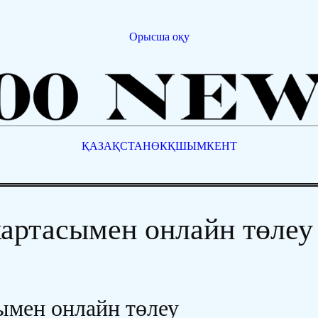
Орысша оқу
ҚАЗАҚСТАН
ӨКҚ
ШЫМКЕНТ
картасымен онлайн төлеу
ымен онлайн төлеу