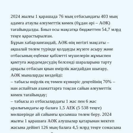
2024 жылғы 1 қарашада 76 мың отбасындағы 403 мың
адамға атаулы әлеуметтік көмек (бұдан әрі – АӘК)
тағайындалды. Биыл осы мақсатқа бюджеттен 54,7 млрд
теңге қарастырылған.
Бұрын хабарланғандай, АӘК-нің негізгі мақсаты –
ақшалай төлем түрінде қолдауды жүзеге асыру және
отбасының еңбекке қабілетті мүшелерін жұмыспен
қамтуға жәрдемдесудің белсенді шараларына тарту
арқылы отбасын қиын өмірлік жағдайдан шығару.
АӘК мыналарды көздейді:
– табысы өңірлік ең төмен күнкөріс деңгейінің 70% –
нан аспайтын азаматтарға тоқсан сайын әлеуметтік
көмек тағайындау;
– табысы аз отбасылардағы 1 жас пен 6 жас
аралығындағы әр балаға 1,5 АЕК (5 538 теңге)
мөлшерінде ай сайынғы қосымша төлем беру. 2024
жылғы 1 қарашаға АӘК алушылар қатарынан мектеп
жасына дейінгі 126 мың балаға 4,5 млрд теңге сомасына