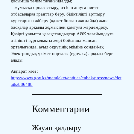
қосымша төлем тағайындалды;
– жұмысқа орналастыру, өз ісін ашуға ниетті
отбасыларға гранттар беру, біліктілікті арттыру
курстарына жіберу (қажет болған жағдайда) және
басқалар арқылы жұмыспен қамтуға жәрдемдесу.
Қазіргі уақытта қазақстандықтар АӘК тағайындауға
өтінішті тұрғылықты жері бойынша мансап
орталығында, ауыл округінің әкіміне сондай-ақ
Электрондық үкімет порталы (egov.kz) арқылы бере
алады.
Ақпарат көзі :
https://www.gov.kz/memleket/entities/enbek/press/news/det
ails/886488
Комментарии
Жауап қалдыру