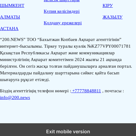
ШЫМКЕНТ
КІРУ
Қүпия келісімдері
АЛМАТЫ
ЖАЗЫЛУ
Қолдану ережелері
АСТАНА
“200.NEWS” ТОО “Бахытжан Копбаев Ақпарат агенттігінін”
интернет-бысылымы. Тіркеу туралы куәлік №KZ77VPY00071781
Қазақстан Республикасы Ақпарат және коммуникациялар
министрлігінің Ақпарат комитетімен 2024 жылғы 21 ақпанда
берілген. Он сегіз жасқа толған пайданушыларға арналған портал.
Материалдарды пайдалану шарттарына сәйкес қайта басып
шығаруға рұқсат етіледі.
Біздің агенттігіңің телефон нөмері :
+77778848811
, почтасы :
info@200.news
Exit mobile version