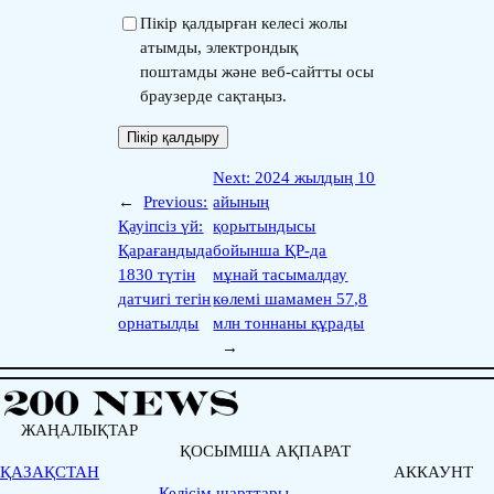
Пікір қалдырған келесі жолы
атымды, электрондық
поштамды және веб-сайтты осы
браузерде сақтаңыз.
Next:
2024 жылдың 10
←
Previous:
айының
Қауіпсіз үй:
қорытындысы
Қарағандыда
бойынша ҚР-да
1830 түтін
мұнай тасымалдау
датчигі тегін
көлемі шамамен 57,8
орнатылды
млн тоннаны құрады
→
ЖАҢАЛЫҚТАР
ҚОСЫМША АҚПАРАТ
ҚАЗАҚСТАН
АККАУНТ
Келісім шарттары