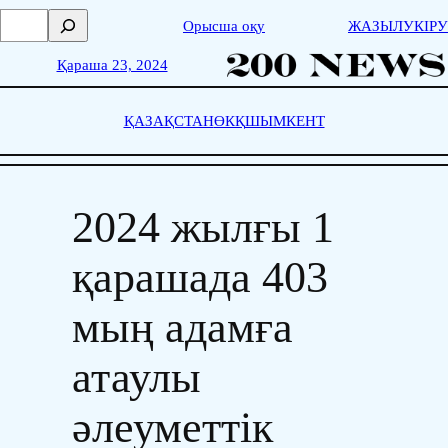
Skip
П
Орысша оқу
ЖАЗЫЛУ
КІРУ
to
о
content
и
Қараша 23, 2024
с
к
ҚАЗАҚСТАН
ӨКҚ
ШЫМКЕНТ
2024 жылғы 1
қарашада 403
мың адамға
атаулы
әлеуметтік