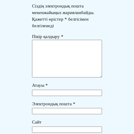
Сіздің электрондық пошта
мекенжайыңыз жарияланбайды.
Қажетті өрістер
*
белгісімен
белгіленеді
Пікір қалдыру
*
Атауы
*
Электрондық пошта
*
Сайт