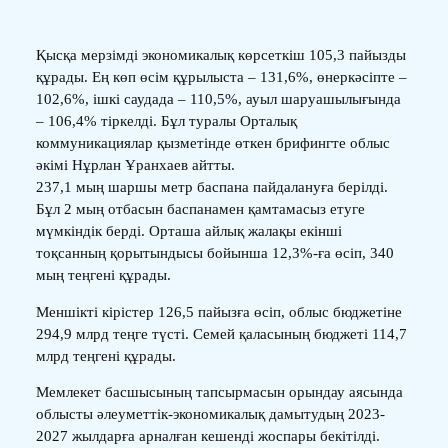
Қысқа мерзімді экономикалық көрсеткіш 105,3 пайызды
құрады. Ең көп өсім құрылыста – 131,6%, өнеркәсіпте –
102,6%, ішкі саудада – 110,5%, ауыл шаруашылығында
– 106,4% тіркелді. Бұл туралы Орталық
коммуникациялар қызметінде өткен брифингте облыс
әкімі Нұрлан Ұранхаев айтты.
237,1 мың шаршы метр баспана пайдалануға берілді.
Бұл 2 мың отбасын баспанамен қамтамасыз етуге
мүмкіндік берді. Орташа айлық жалақы екінші
тоқсанның қорытындысы бойынша 12,3%-ға өсіп, 340
мың теңгені құрады.
Меншікті кірістер 126,5 пайызға өсіп, облыс бюджетіне
294,9 млрд теңге түсті. Семей қаласының бюджеті 114,7
млрд теңгені құрады.
Мемлекет басшысының тапсырмасын орындау аясында
облысты әлеуметтік-экономикалық дамытудың 2023-
2027 жылдарға арналған кешенді жоспары бекітілді.