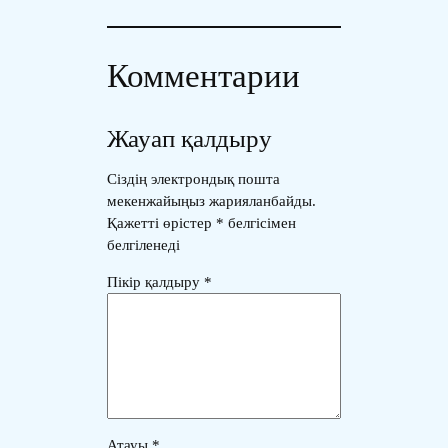
Комментарии
Жауап қалдыру
Сіздің электрондық пошта
мекенжайыңыз жарияланбайды.
Қажетті өрістер
*
белгісімен
белгіленеді
Пікір қалдыру
*
Атауы
*