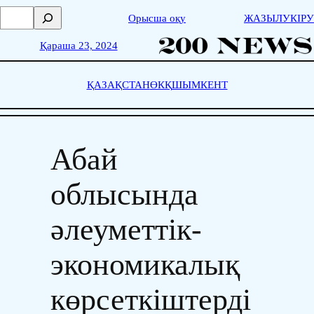
Skip
П
Орысша оқу
ЖАЗЫЛУ
КІРУ
to
о
content
и
Қараша 23, 2024
с
к
ҚАЗАҚСТАН
ӨКҚ
ШЫМКЕНТ
Абай
облысында
әлеуметтік-
экономикалық
көрсеткіштерді