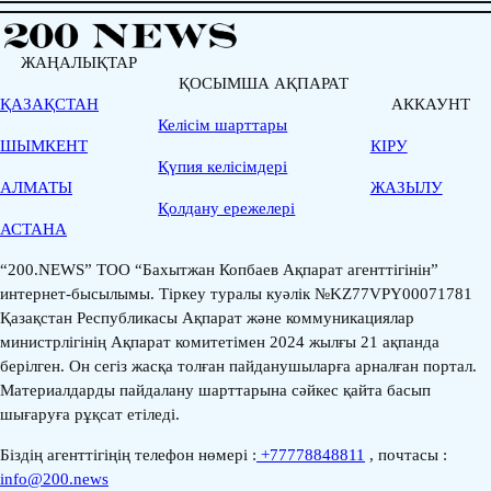
ЖАҢАЛЫҚТАР
ҚОСЫМША АҚПАРАТ
ҚАЗАҚСТАН
АККАУНТ
Келісім шарттары
ШЫМКЕНТ
КІРУ
Қүпия келісімдері
АЛМАТЫ
ЖАЗЫЛУ
Қолдану ережелері
АСТАНА
“200.NEWS” ТОО “Бахытжан Копбаев Ақпарат агенттігінін”
интернет-бысылымы. Тіркеу туралы куәлік №KZ77VPY00071781
Қазақстан Республикасы Ақпарат және коммуникациялар
министрлігінің Ақпарат комитетімен 2024 жылғы 21 ақпанда
берілген. Он сегіз жасқа толған пайданушыларға арналған портал.
Материалдарды пайдалану шарттарына сәйкес қайта басып
шығаруға рұқсат етіледі.
Біздің агенттігіңің телефон нөмері :
+77778848811
, почтасы :
info@200.news