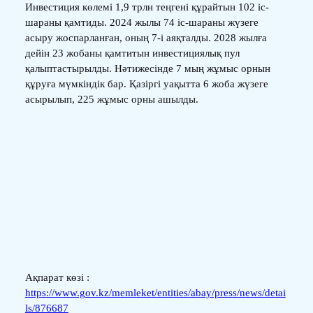
Инвестиция көлемі 1,9 трлн теңгені құрайтын 102 іс-
шараны қамтиды. 2024 жылы 74 іс-шараны жүзеге
асыру жоспарланған, оның 7-і аяқталды. 2028 жылға
дейін 23 жобаны қамтитын инвестициялық пул
қалыптастырылды. Нәтижесінде 7 мың жұмыс орнын
құруға мүмкіндік бар. Қазіргі уақытта 6 жоба жүзеге
асырылып, 225 жұмыс орны ашылды.
Ақпарат көзі :
https://www.gov.kz/memleket/entities/abay/press/news/detai
ls/876687