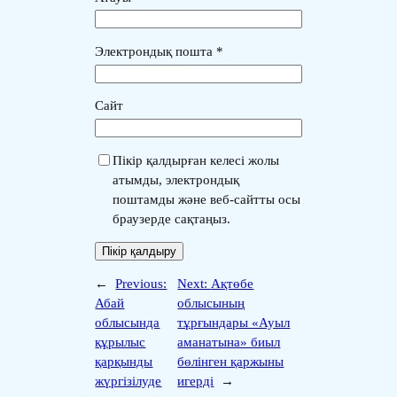
Электрондық пошта
*
Сайт
Пікір қалдырған келесі жолы
атымды, электрондық
поштамды және веб-сайтты осы
браузерде сақтаңыз.
←
Previous:
Next:
Ақтөбе
Абай
облысының
облысында
тұрғындары «Ауыл
құрылыс
аманатына» биыл
қарқынды
бөлінген қаржыны
жүргізілуде
игерді
→