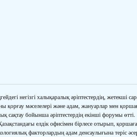
ейдегі негізгі халықаралық әріптестердің, жетекші 
ы қорғау мәселелері және адам, жануарлар мен қоршағ
қ сақтау бойынша әріптестердің екінші форумы өтті.
азақстандағы елдік офисімен бірлесе отырып, қоршаға
ологиялық факторлардың адам денсаулығына теріс әсе