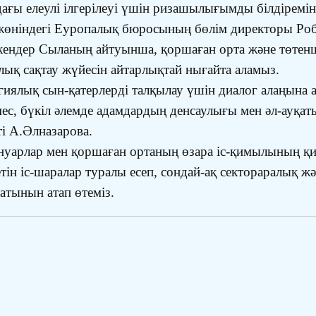
удағы елеулі ілгерілеуі үшін ризашылығымды білдіремі
 жөніндегі Еуропалық бюросының бөлім директоры Роб
кендер Сыланың айтуынша, қоршаған орта және төтен
улық сақтау жүйесін айтарлықтай нығайта аламыз.
гиялық сын-қатерлерді талқылау үшін диалог алаңына а
емес, бүкіл әлемде адамдардың денсаулығы мен әл-ауқаты
ті А.Әлназарова.
 жануарлар мен қоршаған ортаның өзара іс-қимылының
ін іс-шаралар туралы есеп, сондай-ақ сектораралық 
тынын атап өтеміз.