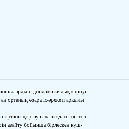
сарапшылардың, дипломатиялық корпус
ан ортаның өзара іс-әрекеті арқылы
н ортаны қорғау саласындағы негізгі
рін азайту бойынша бірлескен күш-