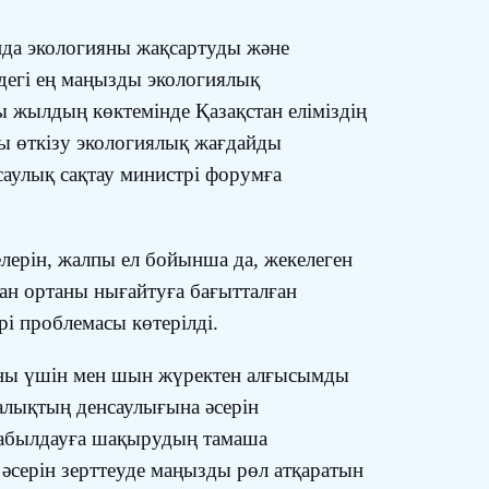
да экологияны жақсартуды және
рдегі ең маңызды экологиялық
ы жылдың көктемінде Қазақстан еліміздің
ды өткізу экологиялық жағдайды
саулық сақтау министрі форумға
лерін, жалпы ел бойынша да, жекелеген
ан ортаны нығайтуға бағытталған
рі проблемасы көтерілді.
аны үшін мен шын жүректен алғысымды
алықтың денсаулығына әсерін
 қабылдауға шақырудың тамаша
әсерін зерттеуде маңызды рөл атқаратын