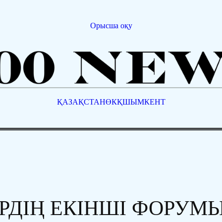
Орысша оқу
ҚАЗАҚСТАН
ӨКҚ
ШЫМКЕНТ
ЕРДІҢ ЕКІНШІ ФОРУМ