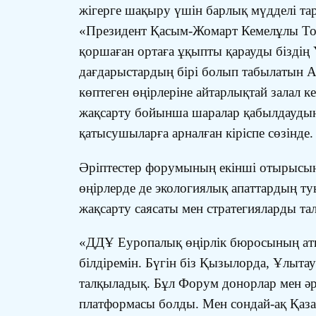
жігерге шақыру үшін барлық мүдделі та
«Президент Қасым-Жомарт Кемелұлы Тоқ
қоршаған ортаға ұқыпты қарауды біздің Ү
дағдарыстардың бірі болып табылатын Ар
көптеген өңірлеріне айтарлықтай залал к
жақсарту бойынша шаралар қабылдаудың өз
қатысушыларға арналған кіріспе сөзінде.
Әріптестер форумының екінші отырысыны
өңірлерде де экологиялық апаттардың т
жақсарту саясаты мен стратегияларды тал
«ДДҰ Еуропалық өңірлік бюросының аты
білдіремін. Бүгін біз Қызылорда, Ұлыт
талқыладық. Бұл Форум донорлар мен әр
платформасы болды. Мен сондай-ақ Қаза