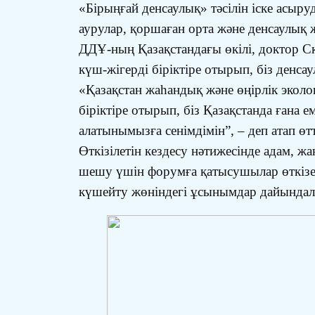
«Бірыңғай денсаулық» тәсілін іске асыр
аурулар, қоршаған орта және денсаулық
ДДҰ-ның Қазақстандағы өкілі, доктор С
күш-жігерді біріктіре отырып, біз денса
«Қазақстан жаһандық және өңірлік эколо
біріктіре отырып, біз Қазақстанда ғана 
алатынымызға сенімдімін”, – деп атап өт
Өткізілетін кездесу нәтижесінде адам,
шешу үшін форумға қатысушылар өткізет
күшейту жөніндегі ұсынымдар дайындала