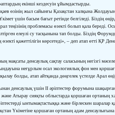
раптардың екінші кездесуін ұйымдастырды.
аев өзінің жыл сайынғы Қазақстан халқына Жолдауын
кімет үшін басым бағыт ретінде белгіледі. Біздің өңі
ал теңізінің проблемасы өзекті болып қала береді. Ос
елтірген елеулі су тасқынына тап болды. Біздің Форум
екті қажеттілігін көрсетеді», – деп атап өтті ҚР Ден
ң мақсаты денсаулық сақтау саласының негізгі мәселе
уындауына неғұрлым осал экологиялық фон мен қоршағ
қылау болды, атап айтқанда дөңгелек үстелде Арал өңі
нан денсаулық үшін II әріптестер форумына шақырғ
ау және Атырау сияқты облыстарда қоршаған ортаның х
іптестерді ынтымақтастыққа және бірлескен шаралар
қстан Үкіметіне қоршаған ортаның адам денсаулығына 