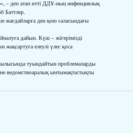
н», – деп атап өтті ДДҰ-ның инфекциялық
б Баттлер.
ше жағдайларға ден қою саласындағы
йналуға дайын. Күш – жігерімізді
н жақсартуға елеулі үлес қоса
 қиылысында туындайтын проблемаларды
және ведомствоаралық ынтымақтастықты