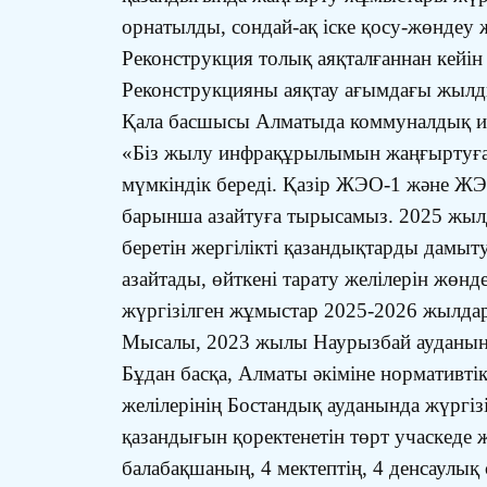
орнатылды, сондай-ақ іске қосу-жөндеу 
Реконструкция толық аяқталғаннан кейі
Реконструкцияны аяқтау ағымдағы жылд
Қала басшысы Алматыда коммуналдық инф
«Біз жылу инфрақұрылымын жаңғыртуға и
мүмкіндік береді. Қазір ЖЭО-1 және ЖЭО
барынша азайтуға тырысамыз. 2025 жылда
беретін жергілікті қазандықтарды дамыт
азайтады, өйткені тарату желілерін жө
жүргізілген жұмыстар 2025-2026 жылдар
Мысалы, 2023 жылы Наурызбай ауданында
Бұдан басқа, Алматы әкіміне нормативті
желілерінің Бостандық ауданында жүрг
қазандығын қоректенетін төрт учаскеде 
балабақшаның, 4 мектептің, 4 денсаулық 