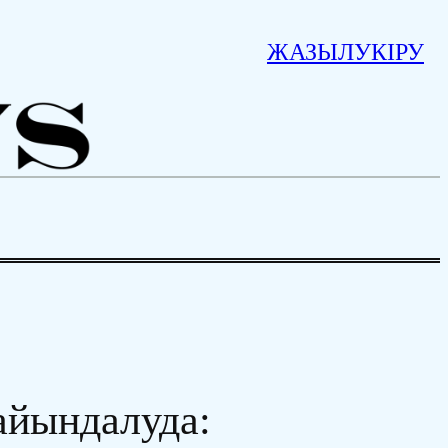
ЖАЗЫЛУ
КІРУ
айындалуда: