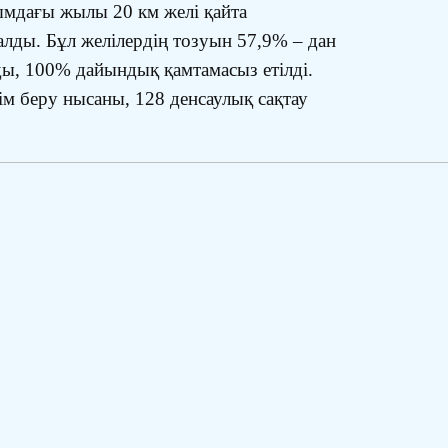
ғымдағы жылы 20 км желі қайта
ды. Бұл желілердің тозуын 57,9% – дан
ды, 100% дайындық қамтамасыз етілді.
 беру нысаны, 128 денсаулық сақтау