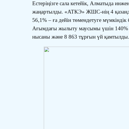
Естеріңізге сала кетейік, Алматыда инж
жаңартылды. «АТКЭ» ЖШС-нің 4 қазанды
56,1% – ға дейін төмендетуге мүмкінді
Ағымдағы жылыту маусымы үшін 140% кө
нысаны және 8 863 тұрғын үй қамтылды