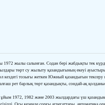
 1972 жылы салынған. Содан бері жабдықты тек күр
 жылдары төрт су жылыту қазандығының екеуі ауыстыр
сол кездегі тозығы жеткен Южный қазандығын тексеру
лғаш рет барлық төрт қазандықты, сондай-ақ қолдан
 ұйым 1972, 1982 және 2003 жылдардағы үш қазандық
зілді. Осы кезеңде сорғы агрегаттары, автоматика ор