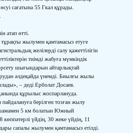
өсуі сағатына 55 Гкал құрады.
.
 атап өтті.
 тұрақты жылумен қамтамасыз етуге
гистральдық желілерді салу қажеттілігін
тіліктерін тиімді жабуға мүмкіндік
 көрсету шығындарын айтарлықтай
ырудан әлдеқайда үнемді. Биылғы жылы
ады», – деді Ерболат Досаев.
данында құрылыс жоспарлануда.
 пайдалануға берілген тозған жылу
 шамамен 5 км болатын Южный
көппәтерлі үйдің, 30 жеке үйдің, 11
ындары сапалы жылумен қамтамасыз етілді.