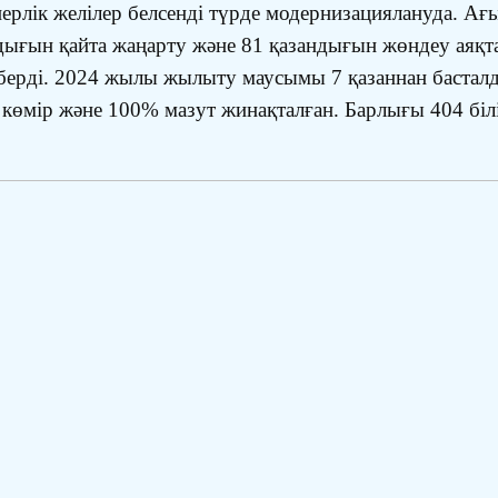
енерлік желілер белсенді түрде модернизациялануда. А
ғын қайта жаңарту және 81 қазандығын жөндеу аяқтал
к берді. 2024 жылы жылыту маусымы 7 қазаннан бастал
мір және 100% мазут жинақталған. Барлығы 404 білім
.