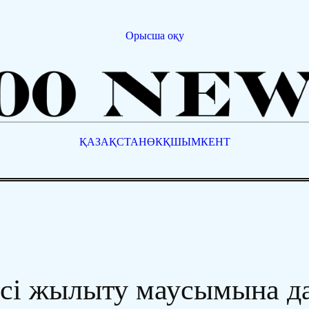
Орысша оқу
ҚАЗАҚСТАН
ӨКҚ
ШЫМКЕНТ
сі жылыту маусымына д