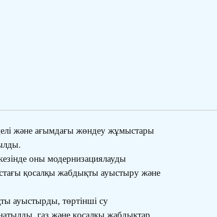
делі және ағымдағы жөндеу жұмыстары
ылды.
 кезінде оны модернизациялауды
ыстағы қосалқы жабдықты ауыстыру және
ты ауыстырды, төртінші су
натылды, газ және қосалқы жабдықтар