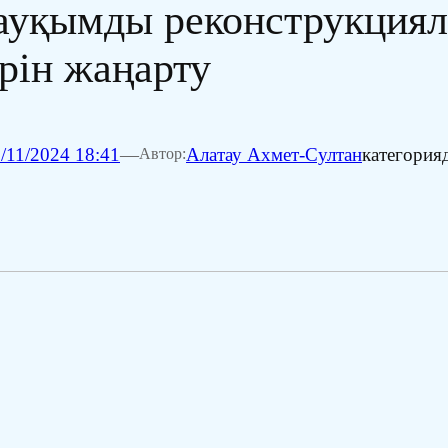
ауқымды реконструкциял
рін жаңарту
/11/2024 18:41
—
Алатау Ахмет-Султан
категория
Автор: