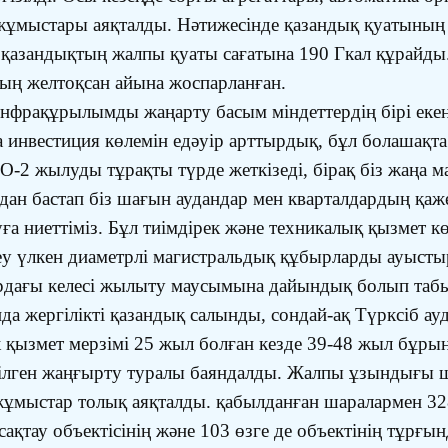
жұмыстары аяқталды. Нәтижесінде қазандық қуатының 
н қазандықтың жалпы қуаты сағатына 190 Гкал құрайды
ың желтоқсан айына жоспарланған.
рақұрылымды жаңарту басым міндеттердің бірі екенін
нвестиция көлемін едәуір арттырдық, бұл болашақта
-2 жылуды тұрақты түрде жеткізеді, бірақ біз жаңа ма
н бастап біз шағын аудандар мен кварталдардың қажет
уға ниеттіміз. Бұл тиімдірек және техникалық қызмет
ндеу үлкен диаметрлі магистральдық құбырларды ауыст
дағы келесі жылыту маусымына дайындық болып табыл
 жергілікті қазандық салынды, сондай-ақ Түрксіб ау
к қызмет мерзімі 25 жыл болған кезде 39-48 жыл бұрын
ізілген жаңғырту туралы баяндалды. Жалпы ұзындығы
жұмыстар толық аяқталды. қабылданған шаралармен 328 
сақтау объектісінің және 103 өзге де объектінің тұрғ