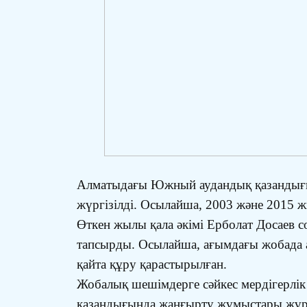
Алматыдағы Южный аудандық қазандығы
жүргізілді. Осылайша, 2003 және 2015
Өткен жылы қала әкімі Ерболат Досаев 
тапсырды. Осылайша, ағымдағы жобада а
қайта құру қарастырылған.
Жобалық шешімдерге сәйкес мердігерлік
қазандығында жаңғырту жұмыстары жүргі