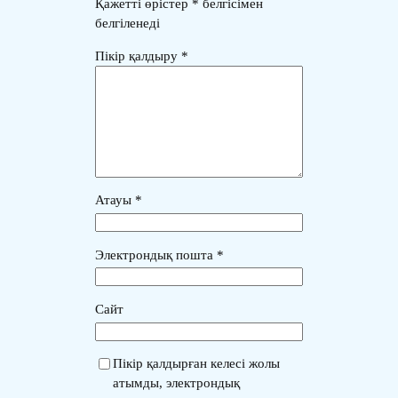
Қажетті өрістер
*
белгісімен
белгіленеді
Пікір қалдыру
*
Атауы
*
Электрондық пошта
*
Сайт
Пікір қалдырған келесі жолы
атымды, электрондық