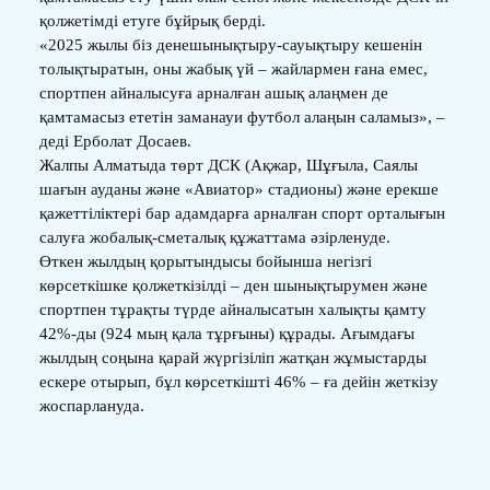
қолжетімді етуге бұйрық берді.
«2025 жылы біз денешынықтыру-сауықтыру кешенін
толықтыратын, оны жабық үй – жайлармен ғана емес,
спортпен айналысуға арналған ашық алаңмен де
қамтамасыз ететін заманауи футбол алаңын саламыз», –
деді Ерболат Досаев.
Жалпы Алматыда төрт ДСК (Ақжар, Шұғыла, Саялы
шағын ауданы және «Авиатор» стадионы) және ерекше
қажеттіліктері бар адамдарға арналған спорт орталығын
салуға жобалық-сметалық құжаттама әзірленуде.
Өткен жылдың қорытындысы бойынша негізгі
көрсеткішке қолжеткізілді – ден шынықтырумен және
спортпен тұрақты түрде айналысатын халықты қамту
42%-ды (924 мың қала тұрғыны) құрады. Ағымдағы
жылдың соңына қарай жүргізіліп жатқан жұмыстарды
ескере отырып, бұл көрсеткішті 46% – ға дейін жеткізу
жоспарлануда.