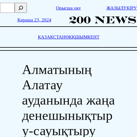
Skip
П
Орысша оқу
ЖАЗЫЛУ
КІРУ
to
о
content
и
Қараша 23, 2024
с
к
ҚАЗАҚСТАН
ӨКҚ
ШЫМКЕНТ
Алматының
Алатау
ауданында жаңа
денешынықтыр
у-сауықтыру