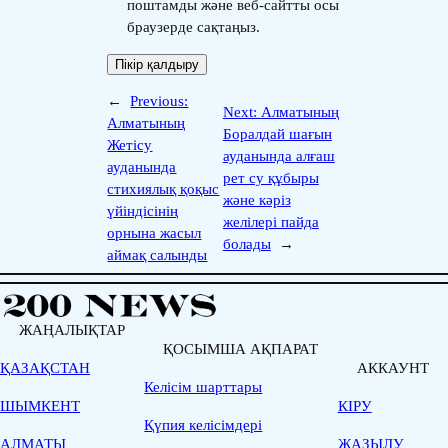
поштамды және веб-сайтты осы
браузерде сақтаңыз.
←
Previous:
Next:
Алматының
Алматының
Боралдай шағын
Жетісу
ауданында алғаш
ауданында
рет су құбыры
стихиялық қоқыс
және кәріз
үйіндісінің
желілері пайда
орнына жасыл
болады
→
аймақ салынды
ЖАҢАЛЫҚТАР
ҚОСЫМША АҚПАРАТ
ҚАЗАҚСТАН
АККАУНТ
Келісім шарттары
ШЫМКЕНТ
КІРУ
Қүпия келісімдері
АЛМАТЫ
ЖАЗЫЛУ