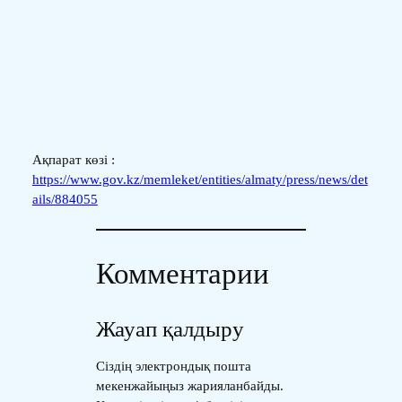
Ақпарат көзі :
https://www.gov.kz/memleket/entities/almaty/press/news/det
ails/884055
Комментарии
Жауап қалдыру
Сіздің электрондық пошта
мекенжайыңыз жарияланбайды.