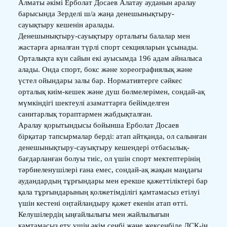
Алматы әкімі Ерболат Досаев Алатау ауданын аралау
барысында Зерделі ш/а жаңа денешынықтыру-
сауықтыру кешенін аралады.
Денешынықтыру-сауықтыру орталығы балалар мен
жастарға арналған түрлі спорт секцияларын ұсынады.
Орталықта күн сайын екі ауысымда 196 адам айналыса
алады. Онда спорт, бокс және хореографиялық және
үстел ойындары залы бар. Нормативтерге сәйкес
орталық киім-кешек және душ бөлмелерімен, сондай-ақ
мүмкіндігі шектеулі азаматтарға бейімделген
санитарлық тораптармен жабдықталған.
Аралау қорытындысы бойынша Ерболат Досаев
бірқатар тапсырмалар берді: атап айтқанда, ол салынған
денешынықтыру-сауықтыру кешендері отбасылық-
бағдарланған болуы тиіс, ол үшін спорт мектептерінің
тәрбиеленушілері ғана емес, сондай-ақ жақын маңдағы
аудандардың тұрғындары мен ерекше қажеттіліктері бар
қала тұрғындарының қолжетімділігі қамтамасыз етілуі
үшін кестені оңтайландыру қажет екенін атап өтті.
Келушілердің ыңғайлылығы мен жайлылығын
қамтамасыз ету үшін әкім сенбі және жексенбіде ДСК-ін