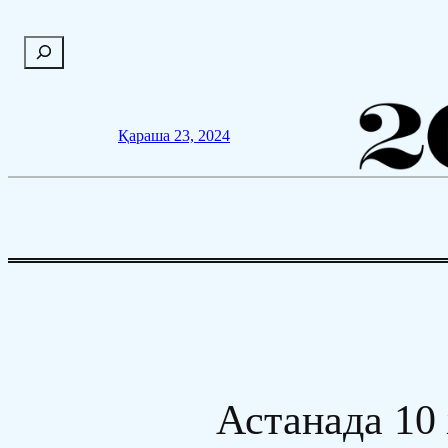
Мазмұнға
П
өту
о
и
с
Қараша 23, 2024
к
Астанада 10