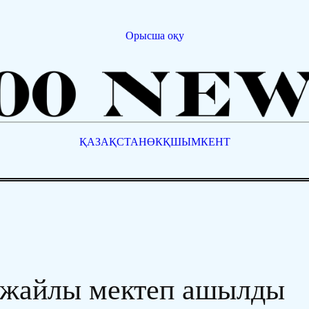
Орысша оқу
ҚАЗАҚСТАН
ӨКҚ
ШЫМКЕНТ
 жайлы мектеп ашылды