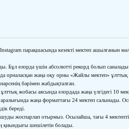
Instagram парақшасында кезекті мектеп ашылғанын мәлі
ды. Бұл елорда үшін абсолютті рекорд болып саналады
да орналасқан жаңа оқу орны «Жайлы мектеп» ұлттық
әрсенің бәрімен жабдықталған.
ттық жобасы аясында елордада жаңа үлгідегі 10 мект
аралығында жаңа форматтағы 24 мектеп салынады. Осы
ік береді.
 ашуды жоспарлап отырмыз. Осылайша, тағы 4 мектепт
ң қиындығы шешілетін болады.