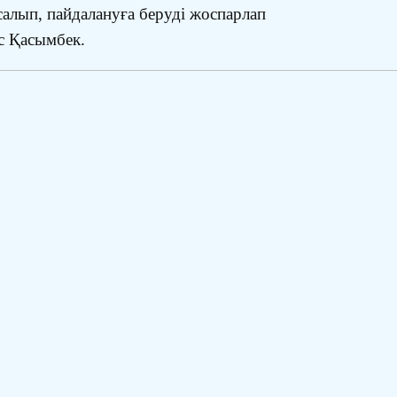
салып, пайдалануға беруді жоспарлап
с Қасымбек.