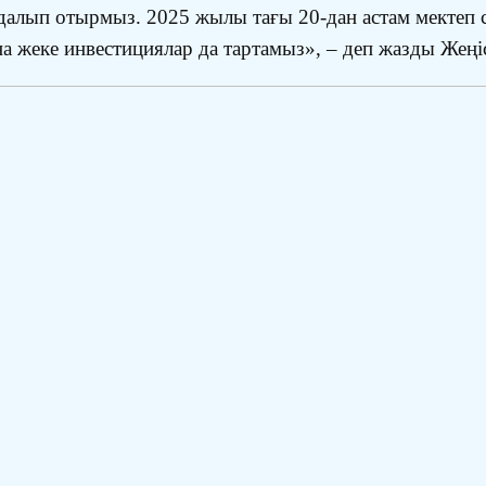
далып отырмыз. 2025 жылы тағы 20-дан астам мектеп 
жеке инвестициялар да тартамыз», – деп жазды Жеңі