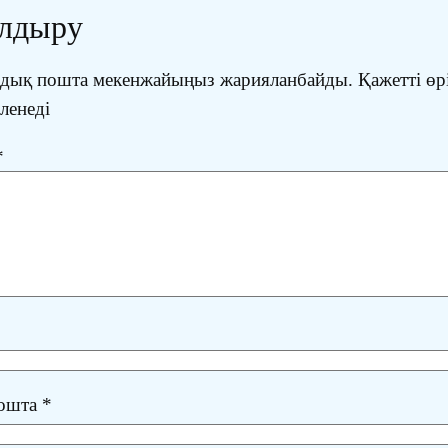
алдыру
ондық пошта мекенжайыңыз жарияланбайды.
Қажетті өр
іленеді
*
пошта
*