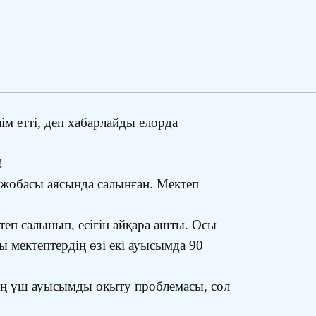
м етті, деп хабарлайды елорда
!
 жобасы аясында салынған. Мектеп
еп салынып, есігін айқара ашты. Осы
 мектептердің өзі екі ауысымда 90
ің үш ауысымды оқыту проблемасы, сол