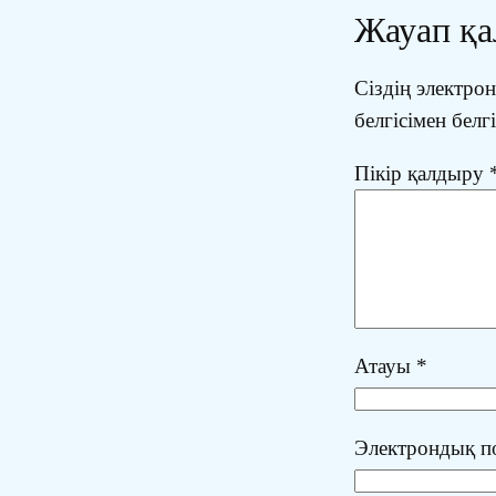
Жауап қ
Сіздің электр
белгісімен белг
Пікір қалдыру
Атауы
*
Электрондық 