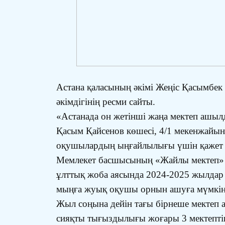
Астана қаласының әкімі Жеңіс Қасымбек 
әкімдігінің ресми сайты.
«Астанада он жетінші жаңа мектеп ашыл
Қасым Қайсенов көшесі, 4/1 мекенжайын
оқушылардың ыңғайлылығы үшін қажет н
Мемлекет басшысының «Жайлы мектеп» ұл
ұлттық жоба аясында 2024-2025 жылдар 
мыңға жуық оқушы орнын ашуға мүмкінд
Жыл соңына дейін тағы бірнеше мектеп
сияқты тығыздылығы жоғары 3 мектепті