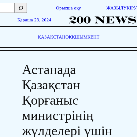
Skip
П
Орысша оқу
ЖАЗЫЛУ
КІРУ
to
о
content
и
Қараша 23, 2024
с
к
ҚАЗАҚСТАН
ӨКҚ
ШЫМКЕНТ
Астанада
Қазақстан
Қорғаныс
министрінің
жүлделері үшін