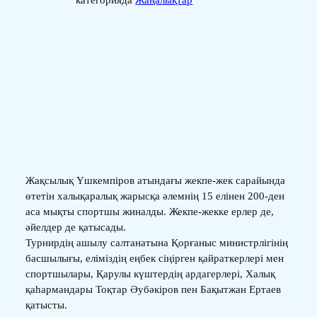
категорияда
Жаңалықтар
Жақсылық Үшкемпіров атындағы жекпе-жек сарайында
өтетін халықаралық жарысқа әлемнің 15 елінен 200-ден
аса мықты спортшы жиналды. Жекпе-жекке ерлер де,
әйелдер де қатысады.
Турнирдің ашылу салтанатына Қорғаныс министрлігінің
басшылығы, еліміздің еңбек сіңірген қайраткерлері мен
спортшылары, Қарулы күштердің ардагерлері, Халық
қаһармандары Тоқтар Әубәкіров пен Бақытжан Ертаев
қатысты.