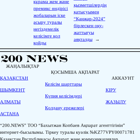
құрама жем және
қызметшілердің
премикс өндірісі
қатысуымен
жобаларын іске
“Қанжар-2024”
асыру туралы
бірлескен оқу-
негіздемелік
жаттығуы
келісімге қол
аяқталды
→
қойды
ЖАҢАЛЫҚТАР
ҚОСЫМША АҚПАРАТ
ҚАЗАҚСТАН
АККАУНТ
Келісім шарттары
ШЫМКЕНТ
КІРУ
Қүпия келісімдері
АЛМАТЫ
ЖАЗЫЛУ
Қолдану ережелері
АСТАНА
“200.NEWS” ТОО “Бахытжан Копбаев Ақпарат агенттігінін”
интернет-бысылымы. Тіркеу туралы куәлік №KZ77VPY00071781
Қазақстан Республикасы Ақпарат және коммуникациялар