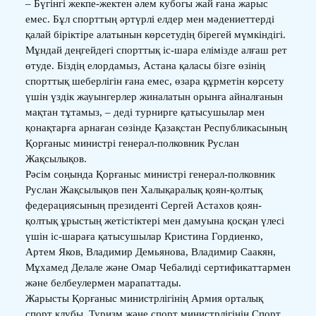
– Бүгінгі жекпе-жектен әлем кубогы жай ғана жарыс
емес. Бұл спорттың әртүрлі елдер мен мәдениеттерді
қалай біріктіре алатынын көрсетудің бірегей мүмкіндігі.
Мұндай деңгейдегі спорттық іс-шара елімізде алғаш рет
өтуде. Біздің елордамыз, Астана қаласы бізге өзінің
спорттық шеберлігін ғана емес, өзара құрметін көрсету
үшін үздік жауынгерлер жиналатын орынға айналғанын
мақтан тұтамыз, – деді турнирге қатысушылар мен
қонақтарға арнаған сөзінде Қазақстан Республикасының
Қорғаныс министрі генерал-полковник Руслан
Жақсылықов.
Рәсім соңында Қорғаныс министрі генерал-полковник
Руслан Жақсылықов пен Халықаралық қоян-қолтық
федерациясының президенті Сергей Астахов қоян-
қолтық ұрыстың жетістіктері мен дамуына қосқан үлесі
үшін іс-шараға қатысушылар Кристина Гордиенко,
Артем Яков, Владимир Демьянова, Владимир Саакян,
Мұхамед Делале және Омар Чебалиді сертификаттармен
және белбеулермен марапаттады.
Жарысты Қорғаныс министрлігінің Армия орталық
спорт клубы, Туризм және спорт министрлігінің Спорт