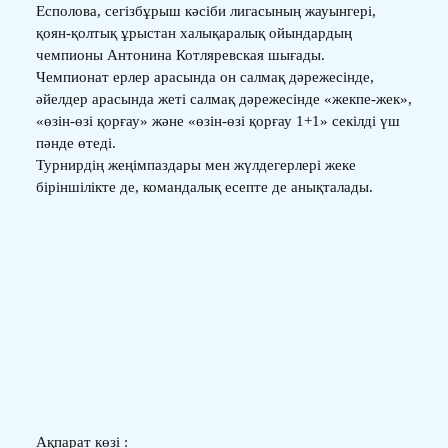
Есполова, сегізбұрыш кәсіби лигасының жауынгері,
қоян-қолтық ұрыстан халықаралық ойындардың
чемпионы Антонина Котляревская шығады.
Чемпионат ерлер арасында он салмақ дәрежесінде,
әйелдер арасында жеті салмақ дәрежесінде «жекпе-жек»,
«өзін-өзі қорғау» және «өзін-өзі қорғау 1+1» секілді үш
пәнде өтеді.
Турнирдің жеңімпаздары мен жүлдегерлері жеке
біріншілікте де, командалық есепте де анықталады.
Ақпарат көзі :