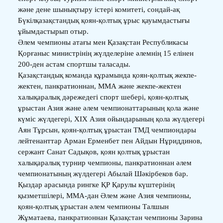
және дене шынықтыру істері комитеті, сондай-ақ
Бүкілқазақстандық қоян-қолтық ұрыс қауымдастығы
ұйымдастырып отыр.
Әлем чемпионы атағы мен Қазақстан Республикасы
Қорғаныс министрінің жүлделеріне әлемнің 15 елінен
200-ден астам спортшы таласады.
Қазақстандық команда құрамында қоян-қолтық жекпе-
жектен, панкратионнан, ММА және жекпе-жектен
халықаралық дәрежедегі спорт шебері, қоян-қолтық
ұрыстан Азия және әлем чемпионаттарының қола және
күміс жүлдегері, ХІХ Азия ойындарының қола жүлдегері
Аян Тұрсын, қоян-қолтық ұрыстан ТМД чемпиондары
лейтенанттар Арман Ерменбет пен Айдын Нұриддинов,
сержант Санат Садықов, қоян қолтық ұрыстан
халықаралық турнир чемпионы, панкратионнан әлем
чемпионатының жүлдегері Абылай Шәкірбеков бар.
Қыздар арасында рингке ҚР Қарулы күштерінің
қызметшілері, ММА-дан Әлем және Азия чемпионы,
қоян-қолтық ұрыстан әлем чемпионы Талшын
Жұматаева, панкратионнан Қазақстан чемпионы Зарина