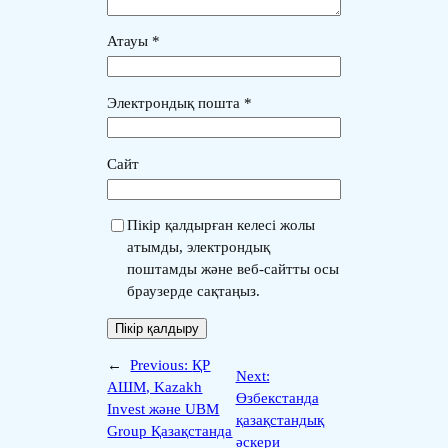
Атауы
*
Электрондық пошта
*
Сайт
Пікір қалдырған келесі жолы
атымды, электрондық
поштамды және веб-сайтты осы
браузерде сақтаңыз.
←
Previous:
ҚР
Next:
АШМ, Kazakh
Өзбекстанда
Invest және UBM
қазақстандық
Group Қазақстанда
әскери