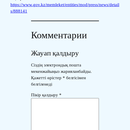
https://www.gov.kz/memleket/entities/mod/press/news/detail
s/888141
Комментарии
Жауап қалдыру
Сіздің электрондық пошта
мекенжайыңыз жарияланбайды.
Қажетті өрістер
*
белгісімен
белгіленеді
Пікір қалдыру
*