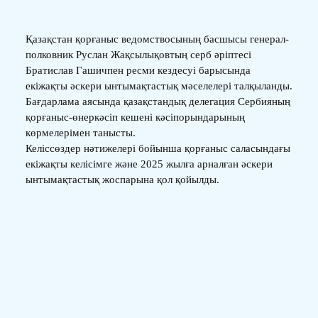
Қазақстан қорғаныс ведомствосының басшысы генерал-
полковник Руслан Жақсылықовтың серб әріптесі
Братислав Гашичпен ресми кездесуі барысында
екіжақты әскери ынтымақтастық мәселелері талқыланды.
Бағдарлама аясында қазақстандық делегация Сербияның
қорғаныс-өнеркәсіп кешені кәсіпорындарының
көрмелерімен танысты.
Келіссөздер нәтижелері бойынша қорғаныс саласындағы
екіжақты келісімге және 2025 жылға арналған әскери
ынтымақтастық жоспарына қол қойылды.