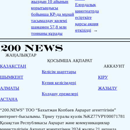
жылдың 10 айының
Елордалық
қорытындысы
кинотеатрда
бойынша ҚР-да мұнай
есірткіге
тасымалдау көлемі
қарсы акция
шамамен 57,8 млн
өткізілді
→
тоннаны құрады
ЖАҢАЛЫҚТАР
ҚОСЫМША АҚПАРАТ
ҚАЗАҚСТАН
АККАУНТ
Келісім шарттары
ШЫМКЕНТ
КІРУ
Қүпия келісімдері
АЛМАТЫ
ЖАЗЫЛУ
Қолдану ережелері
АСТАНА
“200.NEWS” ТОО “Бахытжан Копбаев Ақпарат агенттігінін”
интернет-бысылымы. Тіркеу туралы куәлік №KZ77VPY00071781
Қазақстан Республикасы Ақпарат және коммуникациялар
министрлігінің Ақпарат комитетімен 2024 жылғы 21 ақпанда