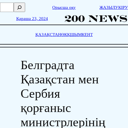
Skip
П
Орысша оқу
ЖАЗЫЛУ
КІРУ
to
о
content
и
Қараша 23, 2024
с
к
ҚАЗАҚСТАН
ӨКҚ
ШЫМКЕНТ
Белградта
Қазақстан мен
Сербия
қорғаныс
министрлерінің