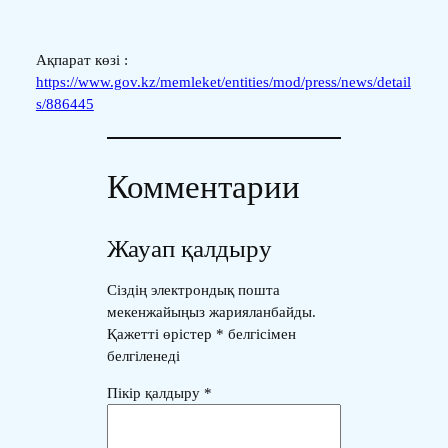
Ақпарат көзі :
https://www.gov.kz/memleket/entities/mod/press/news/detail
s/886445
Комментарии
Жауап қалдыру
Сіздің электрондық пошта
мекенжайыңыз жарияланбайды.
Қажетті өрістер
*
белгісімен
белгіленеді
Пікір қалдыру
*