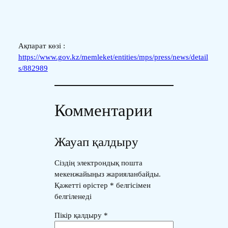
Ақпарат көзі :
https://www.gov.kz/memleket/entities/mps/press/news/detail
s/882989
Комментарии
Жауап қалдыру
Сіздің электрондық пошта
мекенжайыңыз жарияланбайды.
Қажетті өрістер
*
белгісімен
белгіленеді
Пікір қалдыру
*