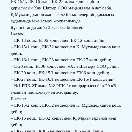
ЕК-15/2, ЕК-16 және ЕК-23 жаңа көшелерінің
құрылысын Хан Шатыр СОО маңындағы Анет баба,
Қ.Мұхамедханов және Төле би көшелерінің қиылысы
ауданында іске асыру жоспарлануда.
Бүгінгі таңда жоба 3 кезекке бөлінген.
I кезек:
– ЕК-13 көш., Е305 көшесінен ЕК-12 көш. дейін;
– ЕК-15/1 көш., ЕК-32 көшесінен Қ. Мұхамедханов көш.
дейін;
– ЕК-16/1 көш., ЕК-23 көшесінен ЕК-27 көш. дейін;
– Е-23 көш., Е306 көшесінен «Хан-Шатыр» СОО дейін;
– ЕК-20 көш., ЕК-15/1 көшесінен Е306 көш. дейін;
– ЕК-27 көш., ЕК-16/1 көшесінен ЕК-15/1 көш. дейін;
– №1 РПК-2Т және №2 РПК-2т қондырғысы бар 20 кВ
алаңнан тыс электрмен жабдықтау.
II кезек:
– ЕК-15/2 көш., ЕК-32 көшесінен Қ. Мұхамедханов көш.
дейін;
– ЕК-16 көш., ЕК-32 көшесінен Қ. Мұхамедханов көш.
дейін;
– ЕК-23 көш.ЕК305 көшесінен Е306 көш. дейін.