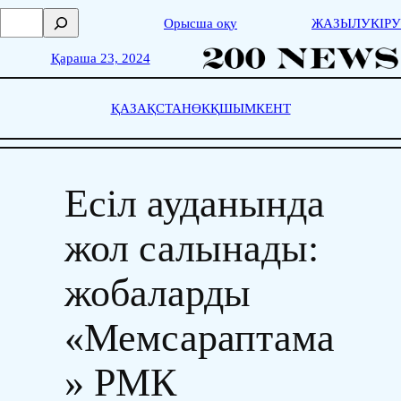
Skip
П
Орысша оқу
ЖАЗЫЛУ
КІРУ
to
о
content
и
Қараша 23, 2024
с
к
ҚАЗАҚСТАН
ӨКҚ
ШЫМКЕНТ
Есіл ауданында
жол салынады:
жобаларды
«Мемсараптама
» РМК