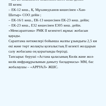
III кезек:
– ЕК-12 көш., Қ. Мұхамедханов көшесінен «Хан-
Шатыр» СОО дейін ;
– ЕК-16/1 көш., ЕК-13 көшесінен ЕК-23 көш. дейін;
– ЕК-23 көш., Е32 көшесінен Е305 көш. дейін.
«Мемсараптама» РМК II кезектегі жұмыс жобасын
қарады.
Сараптама нәтижелері бойынша жалпы ұзындығы 2,5 км
екі және төрт жолақты қозғалыстың II кезекті жолдарын
салу жобасына оң қорытынды берілді.
Тапсырыс беруші «Астана қаласының Көлік және жол-
көлік инфрақұрылымын дамыту басқармасы» ММ, бас
жобалаушы – «АРРУАЛ» ЖШС.