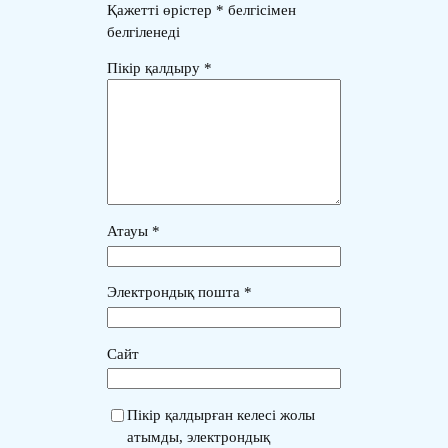
Қажетті өрістер
*
белгісімен
белгіленеді
Пікір қалдыру
*
Атауы
*
Электрондық пошта
*
Сайт
Пікір қалдырған келесі жолы
атымды, электрондық