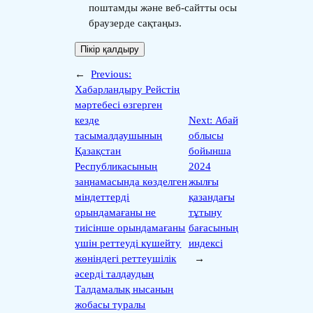
поштамды және веб-сайтты осы
браузерде сақтаңыз.
←
Previous:
Хабарландыру Рейстің
мәртебесі өзгерген
кезде
Next:
Абай
тасымалдаушының
облысы
Қазақстан
бойынша
Республикасының
2024
заңнамасында көзделген
жылғы
міндеттерді
қазандағы
орындамағаны не
тұтыну
тиісінше орындамағаны
бағасының
үшін реттеуді күшейту
индексі
жөніндегі реттеушілік
→
әсерді талдаудың
Талдамалық нысаның
жобасы туралы