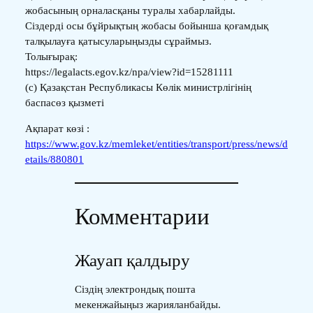
жобасының орналасқаны туралы хабарлайды.
Сіздерді осы бұйрықтың жобасы бойынша қоғамдық
талқылауға қатысуларыңызды сұраймыз.
Толығырақ:
https://legalacts.egov.kz/npa/view?id=15281111
(с) Қазақстан Республикасы Көлік министрлігінің
баспасөз қызметі
Ақпарат көзі :
https://www.gov.kz/memleket/entities/transport/press/news/d
etails/880801
Комментарии
Жауап қалдыру
Сіздің электрондық пошта
мекенжайыңыз жарияланбайды.