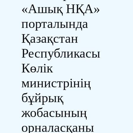
«Ашық НҚА»
порталында
Қазақстан
Республикасы
Көлік
министрінің
бұйрық
жобасының
орналасқаны