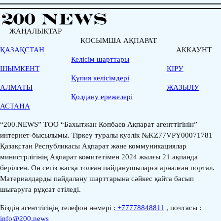
ЖАҢАЛЫҚТАР
ҚОСЫМША АҚПАРАТ
ҚАЗАҚСТАН
АККАУНТ
Келісім шарттары
ШЫМКЕНТ
КІРУ
Қүпия келісімдері
АЛМАТЫ
ЖАЗЫЛУ
Қолдану ережелері
АСТАНА
“200.NEWS” ТОО “Бахытжан Копбаев Ақпарат агенттігінін”
интернет-бысылымы. Тіркеу туралы куәлік №KZ77VPY00071781
Қазақстан Республикасы Ақпарат және коммуникациялар
министрлігінің Ақпарат комитетімен 2024 жылғы 21 ақпанда
берілген. Он сегіз жасқа толған пайданушыларға арналған портал.
Материалдарды пайдалану шарттарына сәйкес қайта басып
шығаруға рұқсат етіледі.
Біздің агенттігіңің телефон нөмері :
+77778848811
, почтасы :
info@200.news