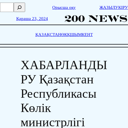
Skip
П
Орысша оқу
ЖАЗЫЛУ
КІРУ
to
о
content
и
Қараша 23, 2024
с
к
ҚАЗАҚСТАН
ӨКҚ
ШЫМКЕНТ
ХАБАРЛАНДЫ
РУ Қазақстан
Республикасы
Көлік
министрлігі