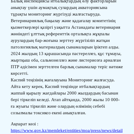
Балық инспекциясы итбалықтардың өлу факторларын
анықтау үшін аумақтық сулардың акваториясына
тұрақты мониторинг жүргізуді жалғастыруда.
Ветеринариялық бақылау және қадағалау комитетінің
қызметкерлері қазіргі уақытта Астанадағы ветеринария
жөніндегі ұлттық референттік орталықта жұқпалы
аурулардың бар-жоғына зерттеу жүргізіліп жатқан
патологиялық материалдың сынамаларын іріктеп алды.
2024 жылдың 13 қарашасында пастереллез, құс тұмауы,
жыртқыш оба, сальмонеллез және листериозға арналған
ПТР әдісімен зерттелген барлық сынамалар теріс нәтиже
көрсетті.
Каспий теңізінің жағалауына Мониторинг жалғасуда.
Айта кету керек, Каспий теңізінде итбалықтардың
жаппай қырылу жағдайлары 2000 жылдардың басынан
бері тіркеліп келеді. Атап айтқанда, 2000 жылы 10 000-
ға жуығы тіркеліп және олардың өлімінің себебі
созылмалы токсикоз екені анықталған.
Ақпарат көзі :
https://www.gov.kz/memleket/entities/moa/press/news/detail