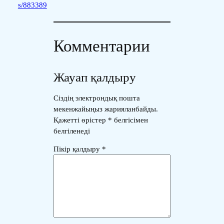
s/883389
Комментарии
Жауап қалдыру
Сіздің электрондық пошта
мекенжайыңыз жарияланбайды.
Қажетті өрістер
*
белгісімен
белгіленеді
Пікір қалдыру
*