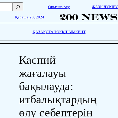
Skip
П
Орысша оқу
ЖАЗЫЛУ
КІРУ
to
о
content
и
Қараша 23, 2024
с
к
ҚАЗАҚСТАН
ӨКҚ
ШЫМКЕНТ
Каспий
жағалауы
бақылауда:
итбалықтардың
өлу себептерін