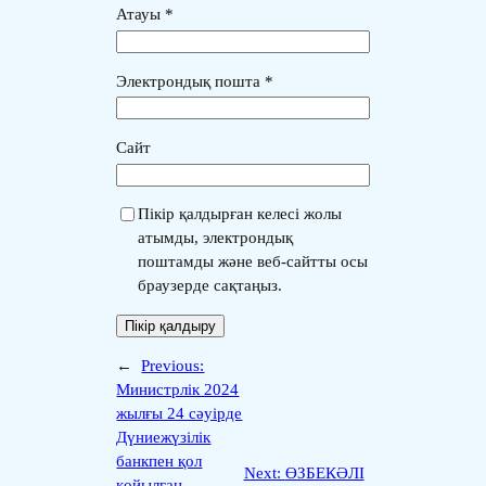
Атауы
*
Электрондық пошта
*
Сайт
Пікір қалдырған келесі жолы
атымды, электрондық
поштамды және веб-сайтты осы
браузерде сақтаңыз.
←
Previous:
Министрлік 2024
жылғы 24 сәуірде
Дүниежүзілік
банкпен қол
Next:
ӨЗБЕКӘЛІ
қойылған