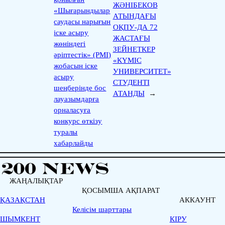
ЖӘНІБЕКОВ
«Шығарындылар
АТЫНДАҒЫ
саудасы нарығын
ОҚПУ-ДА 72
іске асыру
ЖАСТАҒЫ
жөніндегі
ЗЕЙНЕТКЕР
әріптестік» (PMI)
«КҮМІС
жобасын іске
УНИВЕРСИТЕТ»
асыру
СТУДЕНТІ
шеңберінде бос
АТАНДЫ
→
лауазымдарға
орналасуға
конкурс өткізу
туралы
хабарлайды
ЖАҢАЛЫҚТАР
ҚОСЫМША АҚПАРАТ
ҚАЗАҚСТАН
АККАУНТ
Келісім шарттары
ШЫМКЕНТ
КІРУ