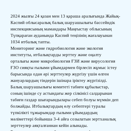
2024 жылғы 24 қазан мен 13 қараша аралығында Жайық-
Каспий облысаралық балық шаруашылығы бассейндік
инспекциясының мамандары Маңғыстау облысының
Түпқараған ауданында Каспий теңізінің жағалауынан
1034 итбалық тапты.
Мониторинг және гидробиология және экология
институты, итбалықтарды зерттеу және оңалту
орталығы және микробиология ҒЗИ және вирусология
ҒЗО сияқты ғылыми ұйымдармен бірлесіп жұмыс істеу
барысында одан әрі зерттеулер жүргізу үшін өлген
жануарлардың тіндерін ішінара іріктеу жүргізілді.
Балық шаруашылығы комитеті табиғи құбылыстар,
соның ішінде су астындағы жер сілкінісі салдарынан
табиғи газдар шығарындылары себеп болуы мүмкін деп
болжайды. Итбалықтардың өлу себептері туралы
түпкілікті тұжырымдар ғылыми ұйымдардың
мәліметтері бойынша 3-4 айға созылатын зертханалық
зерттеулер аяқталғаннан кейін алынады.