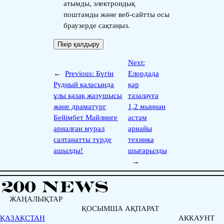
атымды, электрондық
поштамды және веб-сайтты осы
браузерде сақтаңыз.
Next:
←
Previous:
Бүгін
Елордада
Рудный қаласында
қар
ұлы қазақ жазушысы
тазалауға
және драматург
1,2 мыңнан
Бейімбет Майлинге
астам
арналған мурал
арнайы
салтанатты түрде
техника
ашылды!
шығарылды
→
ЖАҢАЛЫҚТАР
ҚОСЫМША АҚПАРАТ
ҚАЗАҚСТАН
АККАУНТ