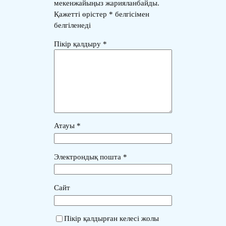
мекенжайыңыз жарияланбайды.
Қажетті өрістер
*
белгісімен
белгіленеді
Пікір қалдыру
*
Атауы
*
Электрондық пошта
*
Сайт
Пікір қалдырған келесі жолы