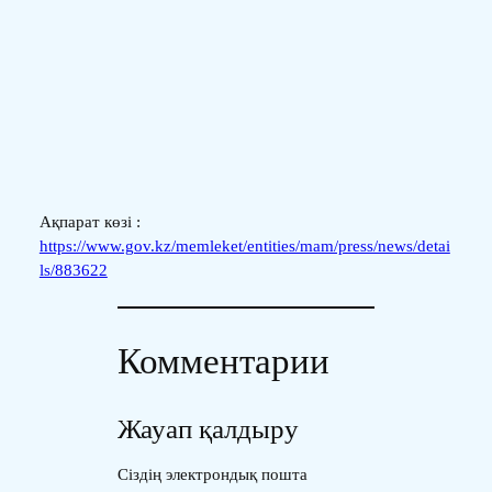
Ақпарат көзі :
https://www.gov.kz/memleket/entities/mam/press/news/detai
ls/883622
Комментарии
Жауап қалдыру
Сіздің электрондық пошта