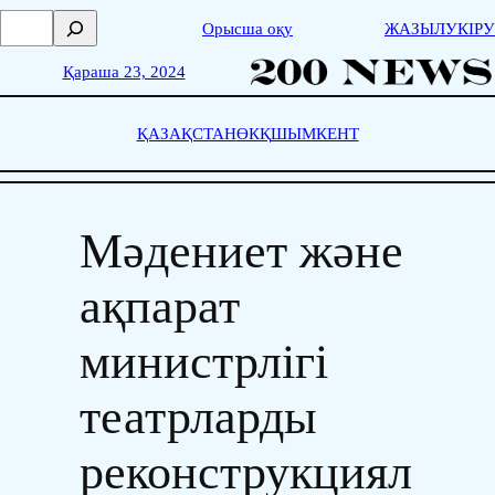
Skip
П
Орысша оқу
ЖАЗЫЛУ
КІРУ
to
о
content
и
Қараша 23, 2024
с
к
ҚАЗАҚСТАН
ӨКҚ
ШЫМКЕНТ
Мәдениет және
ақпарат
министрлігі
театрларды
реконструкциял