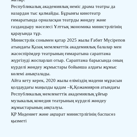
Республикалық академиялық неміс драма театры да
назардан тыс қалмайды. Бұрынғы кинотеатр
ғимаратында орналасқан театрды жөндеу және
газдандыру мәселесі Ұлттық экономика министрлігінің
қарауында тұр.
Министрлік сонымен қатар 2025 жылы Ғабит Мүсірепов
атындағы Қазақ мемлекеттік академиялық балалар мен
жасөспірімдер театрының ғимаратына сараптама
жүргізуді жоспарлап отыр. Сараптама барысында оның
күрделі жөндеу жұмыстары бойынша алдағы жұмыс
көлемі анықталады.
Айта кету керек, 2020 жылы еліміздің мәдени мұрасын
қолдаудағы маңызды қадам –Қ.Қожамияров атындағы
Республикалық мемлекеттік академиялық ұйғыр
музыкалық комедия театрының күрделі жөндеу
жұмыстарының аяқталуы.
ҚР Мәдениет және ақпарат министрлігінің баспасөз
қызметі