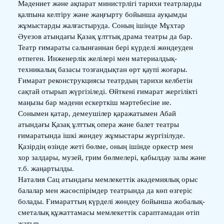
Мәдениет және ақпарат министрлігі тарихи театрларды
қалпына келтіру және жаңғырту бойынша ауқымды
жұмыстарды жалғастыруда. Соның ішінде Мұхтар
Әуезов атындағы Қазақ ұлттық драма театры да бар.
Театр ғимараты салынғаннан бері күрделі жөндеуден
өтпеген. Инженерлік желілері мен материалдық-
техникалық базасы тозғандықтан өрт қаупі жоғары.
Ғимарат реконструкциясы театрдың тарихи келбетін
сақтай отырып жүргізіледі. Өйткені ғимарат жергілікті
маңызы бар мәдени ескерткіш мәртебесіне ие.
Сонымен қатар, демеушілер қаражатымен Абай
атындағы Қазақ ұлттық опера және балет театры
ғимаратында ішкі жөндеу жұмыстары жүргізілуде.
Қазірдің өзінде жеті бөлме, оның ішінде оркестр мен
хор залдары, музей, грим бөлмелері, қабылдау залы және
т.б. жаңартылды.
Наталия Сац атындағы мемлекеттік академиялық орыс
балалар мен жасөспірімдер театрында да көп өзгеріс
болады. Ғимараттың күрделі жөндеу бойынша жобалық-
сметалық құжаттамасы мемлекеттік сараптамадан өтіп
жатыр.