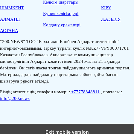
Келісім шарттары
ШЫМКЕНТ
КІРУ
Қүпия келісімдері
АЛМАТЫ
ЖАЗЫЛУ
Қолдану ережелері
АСТАНА
“200.NEWS” ТОО “Бахытжан Копбаев Ақпарат агенттігінін”
интернет-бысылымы. Тіркеу туралы куәлік №KZ77VPY00071781
Қазақстан Республикасы Ақпарат және коммуникациялар
министрлігінің Ақпарат комитетімен 2024 жылғы 21 ақпанда
берілген. Он сегіз жасқа толған пайданушыларға арналған портал.
Материалдарды пайдалану шарттарына сәйкес қайта басып
шығаруға рұқсат етіледі.
Біздің агенттігіңің телефон нөмері :
+77778848811
, почтасы :
info@200.news
Exit mobile version