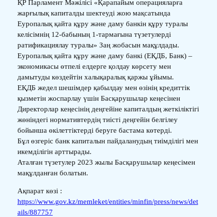
ҚР Парламент Мәжілісі «Қарапайым операцияларға
жарғылық капиталды шектеуді жою мақсатында
Еуропалық қайта құру және даму банкін құру туралы
келісімнің 12-бабының 1-тармағына түзетулерді
ратификациялау туралы» Заң жобасын мақұлдады.
Еуропалық қайта құру және даму банкі (ЕҚДБ, Банк) –
экономикасы өтпелі елдерге қолдау көрсету мен
дамытуды көздейтін халықаралық қаржы ұйымы.
ЕҚДБ жедел шешімдер қабылдау мен өзінің кредиттік
қызметін жоспарлау үшін Басқарушылар кеңесінен
Директорлар кеңесінің деңгейіне капиталдың жеткіліктігі
жөніндегі нормативтердің тиісті деңгейін белгілеу
бойынша өкілеттіктерді беруге бастама көтерді.
Бұл өзгеріс банк капиталын пайдаланудың тиімділігі мен
икемділігін арттырады.
Аталған түзетулер 2023 жылы Басқарушылар кеңесімен
мақұлданған болатын.
Ақпарат көзі :
https://www.gov.kz/memleket/entities/minfin/press/news/det
ails/887757