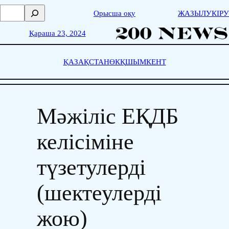
Skip
П
Орысша оқу
ЖАЗЫЛУ
КІРУ
to
о
content
и
Қараша 23, 2024
с
к
ҚАЗАҚСТАН
ӨКҚ
ШЫМКЕНТ
Мәжіліс ЕҚДБ
келісіміне
түзетулерді
(шектеулерді
жою)