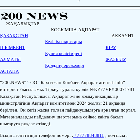
→
ЖАҢАЛЫҚТАР
ҚОСЫМША АҚПАРАТ
ҚАЗАҚСТАН
АККАУНТ
Келісім шарттары
ШЫМКЕНТ
КІРУ
Қүпия келісімдері
АЛМАТЫ
ЖАЗЫЛУ
Қолдану ережелері
АСТАНА
“200.NEWS” ТОО “Бахытжан Копбаев Ақпарат агенттігінін”
интернет-бысылымы. Тіркеу туралы куәлік №KZ77VPY00071781
Қазақстан Республикасы Ақпарат және коммуникациялар
министрлігінің Ақпарат комитетімен 2024 жылғы 21 ақпанда
берілген. Он сегіз жасқа толған пайданушыларға арналған портал.
Материалдарды пайдалану шарттарына сәйкес қайта басып
шығаруға рұқсат етіледі.
Біздің агенттігіңің телефон нөмері :
+77778848811
, почтасы :