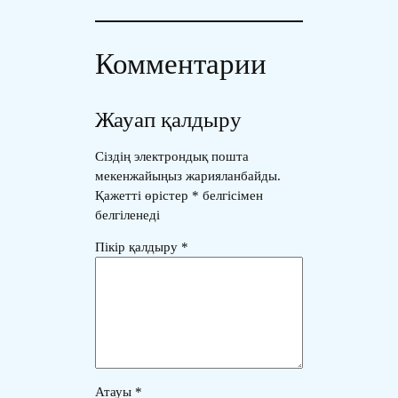
Комментарии
Жауап қалдыру
Сіздің электрондық пошта
мекенжайыңыз жарияланбайды.
Қажетті өрістер
*
белгісімен
белгіленеді
Пікір қалдыру
*
Атауы
*