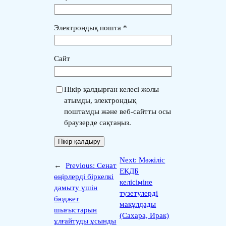
Электрондық пошта
*
Сайт
Пікір қалдырған келесі жолы
атымды, электрондық
поштамды және веб-сайтты осы
браузерде сақтаңыз.
Next:
Мәжіліс
←
Previous:
Сенат
ЕҚДБ
өңірлерді біркелкі
келісіміне
дамыту үшін
түзетулерді
бюджет
мақұлдады
шығыстарын
(Сахара, Ирак)
ұлғайтуды ұсынды