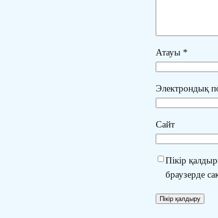
Атауы
*
Электрондық 
Сайт
Пікір қалдыр
браузерде са