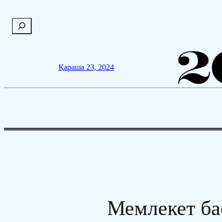
Мазмұнға
П
өту
о
и
с
Қараша 23, 2024
к
Мемлекет б