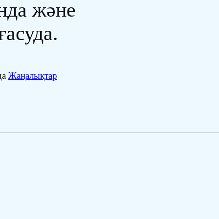
нда және
ғасуда.
да
Жаңалықтар