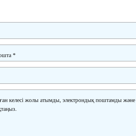
пошта
*
ған келесі жолы атымды, электрондық поштамды және
қтаңыз.