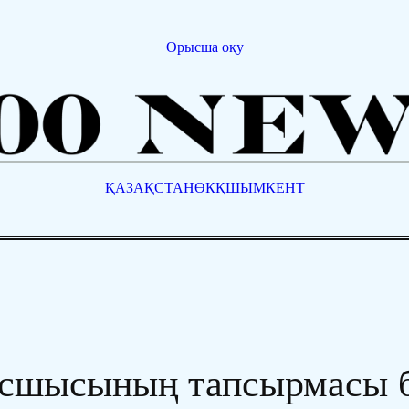
Орысша оқу
ҚАЗАҚСТАН
ӨКҚ
ШЫМКЕНТ
асшысының тапсырмасы 