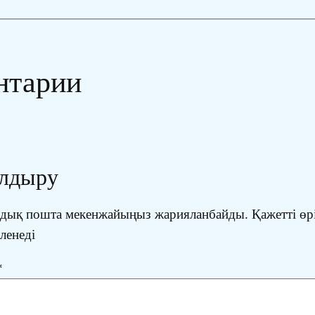
нтарии
алдыру
ондық пошта мекенжайыңыз жарияланбайды.
Қажетті өр
іленеді
*