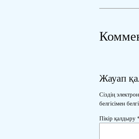
Комме
Жауап қ
Сіздің электр
белгісімен белг
Пікір қалдыру