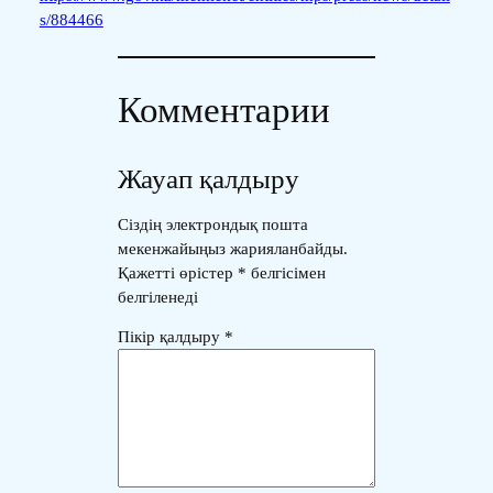
s/884466
Комментарии
Жауап қалдыру
Сіздің электрондық пошта
мекенжайыңыз жарияланбайды.
Қажетті өрістер
*
белгісімен
белгіленеді
Пікір қалдыру
*