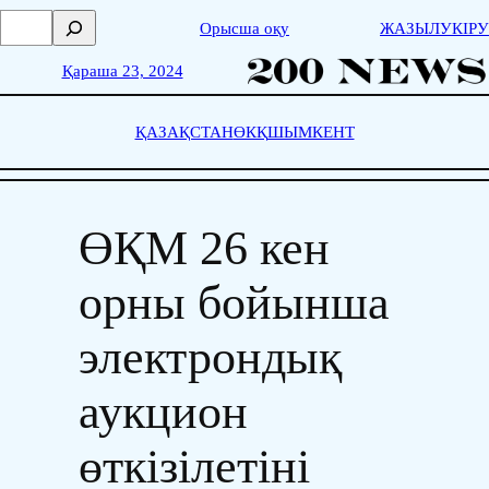
Skip
П
Орысша оқу
ЖАЗЫЛУ
КІРУ
to
о
content
и
Қараша 23, 2024
с
к
ҚАЗАҚСТАН
ӨКҚ
ШЫМКЕНТ
ӨҚМ 26 кен
орны бойынша
электрондық
аукцион
өткізілетіні