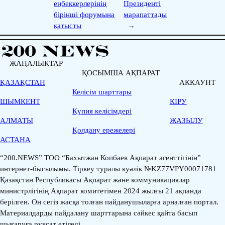
еңбеккерлерінің
Президенті
бірінші форумына
марапаттады
қатысты
→
ЖАҢАЛЫҚТАР
ҚОСЫМША АҚПАРАТ
ҚАЗАҚСТАН
АККАУНТ
Келісім шарттары
ШЫМКЕНТ
КІРУ
Қүпия келісімдері
АЛМАТЫ
ЖАЗЫЛУ
Қолдану ережелері
АСТАНА
“200.NEWS” ТОО “Бахытжан Копбаев Ақпарат агенттігінін”
интернет-бысылымы. Тіркеу туралы куәлік №KZ77VPY00071781
Қазақстан Республикасы Ақпарат және коммуникациялар
министрлігінің Ақпарат комитетімен 2024 жылғы 21 ақпанда
берілген. Он сегіз жасқа толған пайданушыларға арналған портал.
Материалдарды пайдалану шарттарына сәйкес қайта басып
шығаруға рұқсат етіледі.