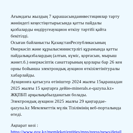
Ағымдағы жылдың 7 қарашасындаинвестициялар тарту
жөніндегі кеңестіңотырысында қатты пайдалы
қазбаларды өндіругеаукцион өткізу тәртібі қайта
бекітілді.
Осыған байланысты ҚазақстанРеспубликасының
Өнеркәсіп және құрылысминистрлігі құрамында қатты
пайдалықазбалардың (алтын, күміс, қорғасын, мырыш
жәнет.б.) өнеркәсіптік санаттарының қорлары бар 26 кен
орны бойынша электрондық аукцион өткізілетінітуралы
хабарлайды.
Аукционға қатысуға өтініштер 2024 жылғы 15қарашадан
2025 жылғы 15 қаңтарға дейін«minerals.e-qazyna.kz»
ЖҚПБП арқылықабылданатын болады.
Электрондық аукцион 2025 жылғы 29 қаңтардаe-
qazyna.kz Мемлекеттік мүлік Тізілімінің веб-порталында
өтеді.
Ақпарат көзі :
https://www.gov.kz/memleket/entities/mps/press/news/detail