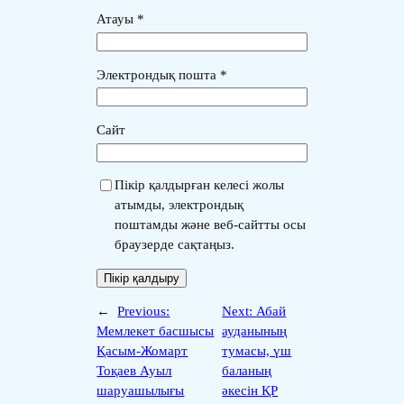
Атауы
*
Электрондық пошта
*
Сайт
Пікір қалдырған келесі жолы
атымды, электрондық
поштамды және веб-сайтты осы
браузерде сақтаңыз.
←
Previous:
Next:
Абай
Мемлекет басшысы
ауданының
Қасым-Жомарт
тумасы, үш
Тоқаев Ауыл
баланың
шаруашылығы
әкесін ҚР