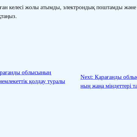
ған келесі жолы атымды, электрондық поштамды және
қтаңыз.
рағанды облысының
Next:
Қарағанды облы
мемлекеттік қолдау туралы
ның жаңа міндеттері 