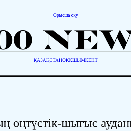
Орысша оқу
ҚАЗАҚСТАН
ӨКҚ
ШЫМКЕНТ
ң оңтүстік-шығыс ауда