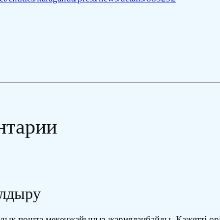
нтарии
алдыру
ондық пошта мекенжайыңыз жарияланбайды.
Қажетті өр