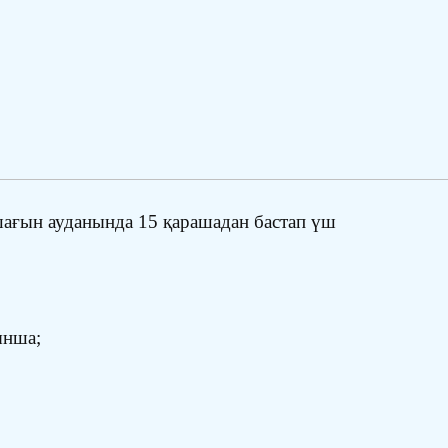
ағын ауданында 15 қарашадан бастап үш
ынша;