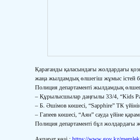
Қарағанды қаласындағы жолдардағы қоз
жаңа жылдамдық өлшегіш жұмыс істей б
Полиция департаменті жылдамдық өлшег
– Құрылысшылар даңғылы 33/4, “Kids Pa
– Б. Әшімов көшесі, “Sapphire” ТК үйін
– Гапеев көшесі, “Аян” сауда үйіне қарам
Полиция департаменті бұл жолдардағы ж
Ақпарат көзі :
https://www.gov.kz/memleket