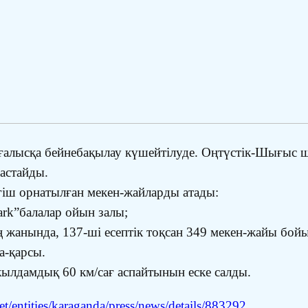
ғалысқа бейнебақылау күшейтілуде. Оңтүстік-Шығыс ш
астайды.
іш орнатылған мекен-жайларды атады:
rk”балалар ойын залы;
ің жанында, 137-ші есептік тоқсан 349 мекен-жайы бой
а-қарсы.
ылдамдық 60 км/сағ аспайтынын еске салды.
/entities/karaganda/press/news/details/883292