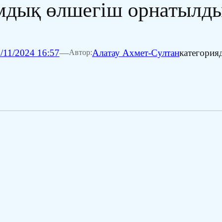
мдық өлшегіш орнатылд
/11/2024 16:57
—
Алатау Ахмет-Султан
категория
Автор: