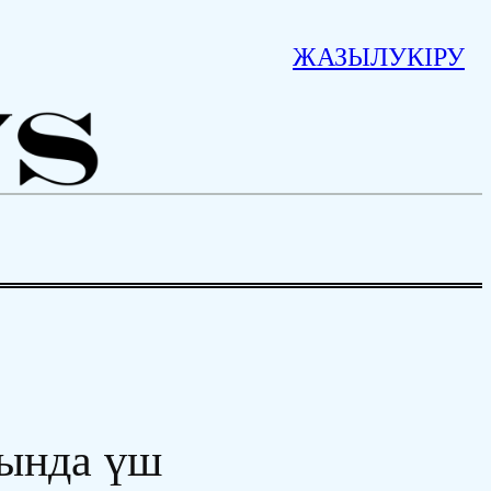
ЖАЗЫЛУ
КІРУ
нында үш