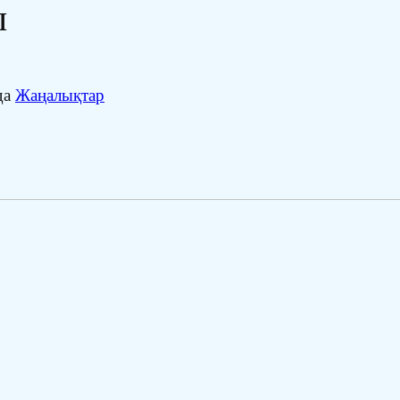
ы
да
Жаңалықтар