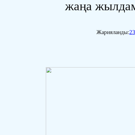
жаңа жылда
Жарияланды:
23