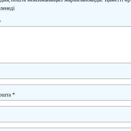
іленеді
*
пошта
*