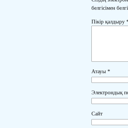
белгісімен белг
Пікір қалдыру
Атауы
*
Электрондық 
Сайт