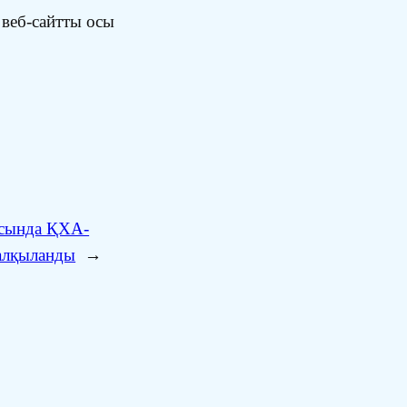
 веб-сайтты осы
сында ҚХА-
талқыланды
→