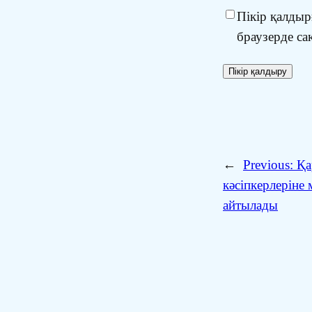
Пікір қалдыр
браузерде са
←
Previous:
Қа
кәсіпкерлеріне 
айтылады