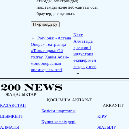
атымды, электрондық
поштамды және веб-сайтты осы
браузерде сақтаңыз.
Next:
←
Previous:
«Астана
Алматыда
Опера» театрында
креативті
«Толық адам. Ой
индустрия
толғау. Хакім Абай»
өкілдерімен
монооперасның
кездесу өтті
премьерасы өтті
→
ЖАҢАЛЫҚТАР
ҚОСЫМША АҚПАРАТ
ҚАЗАҚСТАН
АККАУНТ
Келісім шарттары
ШЫМКЕНТ
КІРУ
Қүпия келісімдері
АЛМАТЫ
ЖАЗЫЛУ