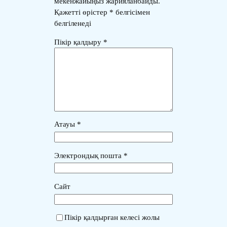
мекенжайыңыз жарияланбайды.
Қажетті өрістер
*
белгісімен
белгіленеді
Пікір қалдыру
*
Атауы
*
Электрондық пошта
*
Сайт
Пікір қалдырған келесі жолы