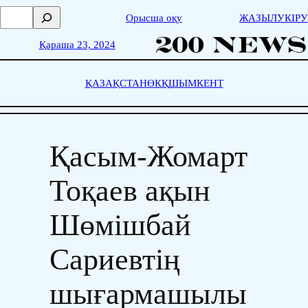
Skip
П
Орысша оқу
ЖАЗЫЛУ
КІРУ
to
о
content
и
Қараша 23, 2024
с
к
ҚАЗАҚСТАН
ӨКҚ
ШЫМКЕНТ
Қасым-Жомарт
Тоқаев ақын
Шөмішбай
Сариевтің
шығармашылы