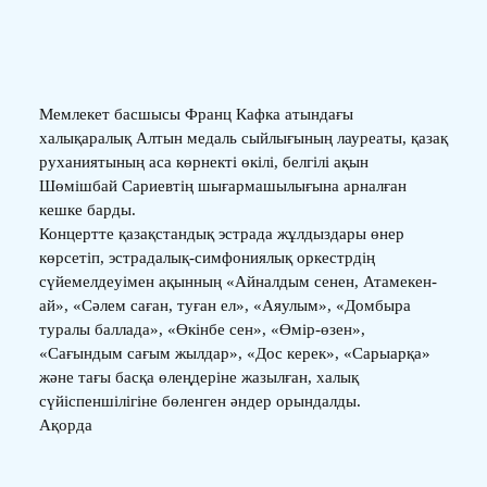
Мемлекет басшысы Франц Кафка атындағы
халықаралық Алтын медаль сыйлығының лауреаты, қазақ
руханиятының аса көрнекті өкілі, белгілі ақын
Шөмішбай Сариевтің шығармашылығына арналған
кешке барды.
Концертте қазақстандық эстрада жұлдыздары өнер
көрсетіп, эстрадалық-симфониялық оркестрдің
сүйемелдеуімен ақынның «Айналдым сенен, Атамекен-
ай», «Сәлем саған, туған ел», «Аяулым», «Домбыра
туралы баллада», «Өкінбе сен», «Өмір-өзен»,
«Сағындым сағым жылдар», «Дос керек», «Сарыарқа»
және тағы басқа өлеңдеріне жазылған, халық
сүйіспеншілігіне бөленген әндер орындалды.
Ақорда