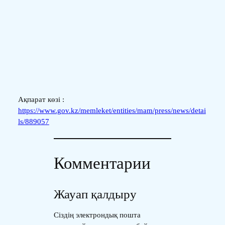
Ақпарат көзі :
https://www.gov.kz/memleket/entities/mam/press/news/detai
ls/889057
Комментарии
Жауап қалдыру
Сіздің электрондық пошта