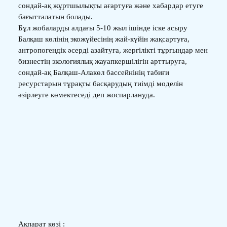
сондай-ақ жұртшылықты ағартуға және хабардар етуге
бағытталатын болады.
Бұл жобаларды алдағы 5-10 жыл ішінде іске асыру
Балқаш көлінің экожүйесінің жай-күйін жақсартуға,
антропогендік әсерді азайтуға, жергілікті тұрғындар мен
бизнестің экологиялық жауапкершілігін арттыруға,
сондай-ақ Балқаш-Алакөл бассейнінің табиғи
ресурстарын тұрақты басқарудың тиімді моделін
әзірлеуге көмектеседі деп жоспарлануда.
Ақпарат көзі :