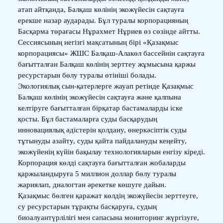
атап айтқанда, Балқаш көлінің экожүйесін сақтауға
ерекше назар аударады. Бұл туралы корпорацияның
Басқарма төрағасы Нұрахмет Нұриев өз сөзінде айтты.
Сессиясының негізгі мақсатының бірі «Қазақмыс
корпорациясы» ЖШС Балқаш-Алакөл бассейнін сақтауға
бағытталған Балқаш көлінің зерттеу жұмысына қаржы
ресурстарын бөлу туралы өтініші болады.
Экологиялық сын-қатерлерге жауап ретінде Қазақмыс
Балқаш көлінің экожүйесін сақтауға және қалпына
келтіруге бағытталған бірқатар бастамаларды іске
қосты. Бұл бастамаларға суды басқарудың
инновациялық әдістерін қолдану, өнеркәсіптік суды
тұтынуды азайту, суды қайта пайдалануды кеңейту,
экожүйенің күйін бақылау технологияларын енгізу кіреді.
Корпорация көлді сақтауға бағытталған жобаларды
қаржыландыруға 5 миллион доллар бөлу туралы
жариялап, диалогтан әрекетке көшуге дайын.
Қазақмыс бөлген қаражат көлдің экожүйесін зерттеуге,
су ресурстарын тұрақты басқаруға, судың
биоалуантүрлілігі мен сапасына мониторинг жүргізуге,