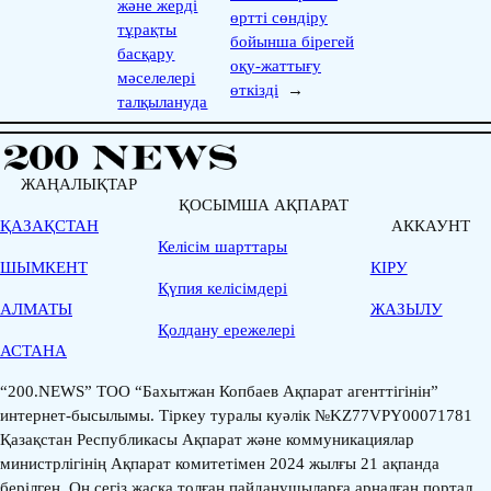
және жерді
өртті сөндіру
тұрақты
бойынша бірегей
басқару
оқу-жаттығу
мәселелері
өткізді
→
талқылануда
ЖАҢАЛЫҚТАР
ҚОСЫМША АҚПАРАТ
ҚАЗАҚСТАН
АККАУНТ
Келісім шарттары
ШЫМКЕНТ
КІРУ
Қүпия келісімдері
АЛМАТЫ
ЖАЗЫЛУ
Қолдану ережелері
АСТАНА
“200.NEWS” ТОО “Бахытжан Копбаев Ақпарат агенттігінін”
интернет-бысылымы. Тіркеу туралы куәлік №KZ77VPY00071781
Қазақстан Республикасы Ақпарат және коммуникациялар
министрлігінің Ақпарат комитетімен 2024 жылғы 21 ақпанда
берілген. Он сегіз жасқа толған пайданушыларға арналған портал.