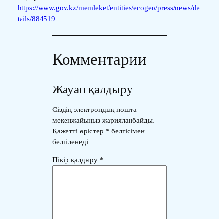
https://www.gov.kz/memleket/entities/ecogeo/press/news/de
tails/884519
Комментарии
Жауап қалдыру
Сіздің электрондық пошта
мекенжайыңыз жарияланбайды.
Қажетті өрістер
*
белгісімен
белгіленеді
Пікір қалдыру
*