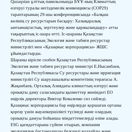
Qazaqstan ұлттық павильонында БҰҰ-ның Климаттың
өзгеруі туралы негіздемелік конвенциясы (COP29)
тараптарының 29-шы конференциясында «Балқаш
көлінің су ресурстарын басқару: Халықаралық
ынтымақтастық, зерттеулер және қаржыландыру» атты
тақырыптық іс-шара өтті. Іс-шараны Қазақстан
Республикасының Экология және табиғи ресурстар
министрлігі мен «Қазақмыс корпорациясы» ЖШС
ұйымдастырды.
Шараны кіріспе сөзбен Қазақстан Республикасының
Экология және табиғи ресурстар министрі Е.Нысанбаев,
Қазақстан Республикасы Су ресурстары және ирригация
министрлігі Су шаруашылығы комитетінің төрағасы А.
Жақанбаев, Орталық Азиядағы климаттың өзгеруі және
орнықты даму саласындағы қызметтер жөніндегі EО
өңірлік директоры Виктор Коваленко сөз сөйледі.
Қазақмыс корпорациясы бар өңірлерде қоршаған ортаны
қорғау үшін жауапкершілікті түсінеді және олардың
орнықты дамуы бойынша міндеттемелерді өзіне алады.
ESG қағидаттарына сүйене отырып, компания
экологиялық бастамаларды белсенді қолдайды және,