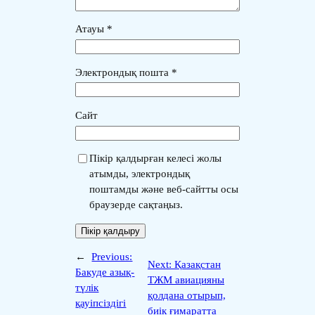
Атауы
*
Электрондық пошта
*
Сайт
Пікір қалдырған келесі жолы
атымды, электрондық
поштамды және веб-сайтты осы
браузерде сақтаңыз.
←
Previous:
Next:
Қазақстан
Бакуде азық-
ТЖМ авиацияны
түлік
қолдана отырып,
қауіпсіздігі
биік ғимаратта