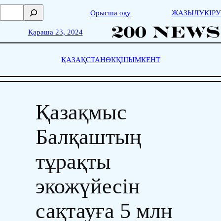
Skip
П
Орысша оқу
ЖАЗЫЛУ
КІРУ
to
о
content
и
Қараша 23, 2024
с
к
ҚАЗАҚСТАН
ӨКҚ
ШЫМКЕНТ
Қазақмыс
Балқаштың
тұрақты
экожүйесін
сақтауға 5 млн