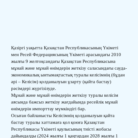
Қазіргі уақытта Қазақстан Республикасының Үкіметі
мен Ресей Федерациясының Үкіметі арасындағы 2010
жылғы 9 желтоқсандағы Қазақстан Республикасына
мұнай және мұнай өнімдерін жеткізу саласындағы сауда-
экономикалық ынтымақтастық туралы келісімнің (бұдан
әрі – Келісім) қолданылуын ұзарту (қайта бастау)
рәсімдері жүргізілуде.
Мұнай және мұнай өнімдерін жеткізу туралы келісім
аясында бажсыз жеткізу жағдайында ресейлік мұнай
өнімдерін импорттау мүмкіндігі бар.
Осыған байланысты Келісімнің қолданылуын қайта
бастау туралы хаттамаға қол қоюға Қазақстан
Республикасы Үкіметі қаулысының тиісті жобасы
дайындалды (2024 жылғы 1 қаңтардан 2028 жылғы 1