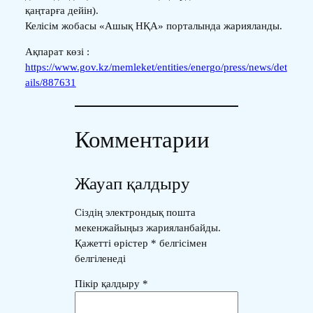
қаңтарға дейін).
Келісім жобасы «Ашық НҚА» порталында жарияланды.
Ақпарат көзі :
https://www.gov.kz/memleket/entities/energo/press/news/det
ails/887631
Комментарии
Жауап қалдыру
Сіздің электрондық пошта
мекенжайыңыз жарияланбайды.
Қажетті өрістер
*
белгісімен
белгіленеді
Пікір қалдыру
*