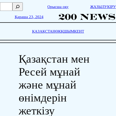
Skip
П
Орысша оқу
ЖАЗЫЛУ
КІРУ
to
о
content
и
Қараша 23, 2024
с
к
ҚАЗАҚСТАН
ӨКҚ
ШЫМКЕНТ
Қазақстан мен
Ресей мұнай
және мұнай
өнімдерін
жеткізу