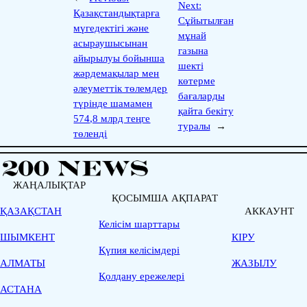
Next:
Қазақстандықтарға
Сұйытылған
мүгедектігі және
мұнай
асыраушысынан
газына
айырылуы бойынша
шекті
жәрдемақылар мен
көтерме
әлеуметтік төлемдер
бағаларды
түрінде шамамен
қайта бекіту
574,8 млрд теңге
туралы
→
төленді
ЖАҢАЛЫҚТАР
ҚОСЫМША АҚПАРАТ
ҚАЗАҚСТАН
АККАУНТ
Келісім шарттары
ШЫМКЕНТ
КІРУ
Қүпия келісімдері
АЛМАТЫ
ЖАЗЫЛУ
Қолдану ережелері
АСТАНА