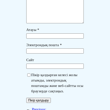
Атауы
*
Электрондық пошта
*
Сайт
Пікір қалдырған келесі жолы
атымды, электрондық
поштамды және веб-сайтты осы
браузерде сақтаңыз.
←
Previous: