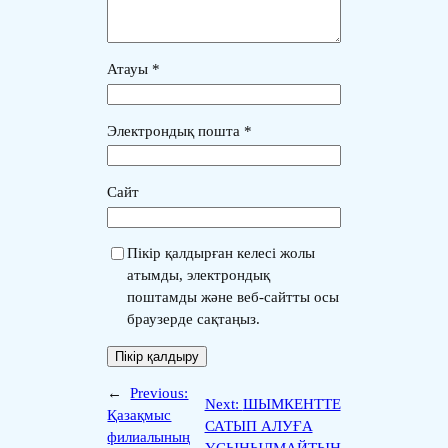
Атауы
*
Электрондық пошта
*
Сайт
Пікір қалдырған келесі жолы
атымды, электрондық
поштамды және веб-сайтты осы
браузерде сақтаңыз.
←
Previous:
Next:
ШЫМКЕНТТЕ
Қазақмыс
САТЫП АЛУҒА
филиалының
ҰСЫНЫЛМАЙТЫН