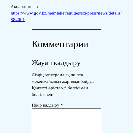
Ақпарат көзі :
https://www.gov.kz/memleket/entities/sci/press/news/details/
884001
Комментарии
Жауап қалдыру
Сіздің электрондық пошта
мекенжайыңыз жарияланбайды.
Қажетті өрістер
*
белгісімен
белгіленеді
Пікір қалдыру
*