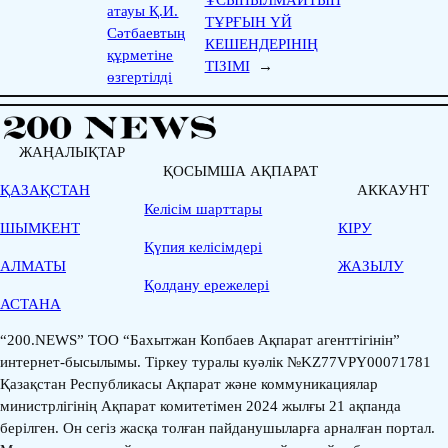
атауы Қ.И.
ТҰРҒЫН ҮЙ
Сәтбаевтың
КЕШЕНДЕРІНІҢ
құрметіне
ТІЗІМІ
→
өзгертілді
ЖАҢАЛЫҚТАР
ҚОСЫМША АҚПАРАТ
ҚАЗАҚСТАН
АККАУНТ
Келісім шарттары
ШЫМКЕНТ
КІРУ
Қүпия келісімдері
АЛМАТЫ
ЖАЗЫЛУ
Қолдану ережелері
АСТАНА
“200.NEWS” ТОО “Бахытжан Копбаев Ақпарат агенттігінін”
интернет-бысылымы. Тіркеу туралы куәлік №KZ77VPY00071781
Қазақстан Республикасы Ақпарат және коммуникациялар
министрлігінің Ақпарат комитетімен 2024 жылғы 21 ақпанда
берілген. Он сегіз жасқа толған пайданушыларға арналған портал.