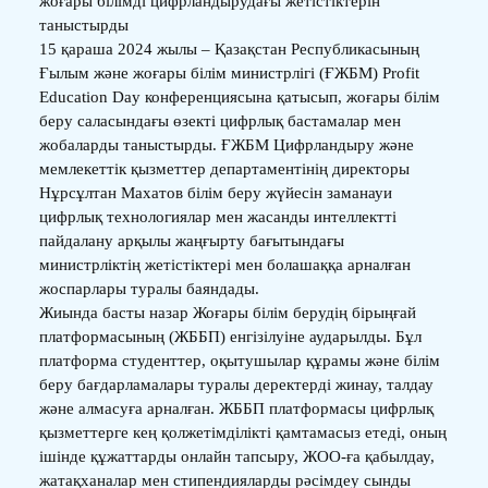
жоғары білімді цифрландырудағы жетістіктерін
таныстырды
15 қараша 2024 жылы – Қазақстан Республикасының
Ғылым және жоғары білім министрлігі (ҒЖБМ) Profit
Education Day конференциясына қатысып, жоғары білім
беру саласындағы өзекті цифрлық бастамалар мен
жобаларды таныстырды. ҒЖБМ Цифрландыру және
мемлекеттік қызметтер департаментінің директоры
Нұрсұлтан Махатов білім беру жүйесін заманауи
цифрлық технологиялар мен жасанды интеллектті
пайдалану арқылы жаңғырту бағытындағы
министрліктің жетістіктері мен болашаққа арналған
жоспарлары туралы баяндады.
Жиында басты назар Жоғары білім берудің бірыңғай
платформасының (ЖББП) енгізілуіне аударылды. Бұл
платформа студенттер, оқытушылар құрамы және білім
беру бағдарламалары туралы деректерді жинау, талдау
және алмасуға арналған. ЖББП платформасы цифрлық
қызметтерге кең қолжетімділікті қамтамасыз етеді, оның
ішінде құжаттарды онлайн тапсыру, ЖОО-ға қабылдау,
жатақханалар мен стипендияларды рәсімдеу сынды