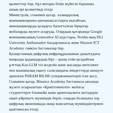
қызметтер бар, бұл жоғары білім жүйесін барынша
ашық әрі қолжетімді етеді.
Министрлік, сонымен қатар, халықаралық
компаниялармен ынтымақтастықты нығайтып,
инновацияларды қолдауға бағытталған бірқатар
жобаларды жүзеге асыруда. Олардың қатарында Google
компаниясының Generative AI курстары, Nvidia-ның DLI
University Ambassador бағдарламасы және Huawei ICT
Academy сияқты бастамалар бар.
Қазақстанның цифрлық инфрақұрылымын дамытудағы
маңызды қадамдардың бірі – қазақ тілін қолдайтын
ұлттық Kaz-LLM тіл моделін және жасанды интеллект
пен машиналық оқыту саласындағы міндеттерді шешуге
арналған PARAM BILIM суперкомпьютерін іске қосу.
Сонымен қатар, Binance Academy бастамасы аясында
жүзеге асырылатын «Криптомектеп» жобасы
студенттерге блокчейн және криптовалюта негіздерін
оқып-үйренуге мүмкіндік беріп, оларды болашағы зор
цифрлық экономикада жаңа мансаптық мүмкіндіктермен
қамтамасыз етеді.