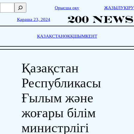
Skip
П
Орысша оқу
ЖАЗЫЛУ
КІРУ
to
о
content
и
Қараша 23, 2024
с
к
ҚАЗАҚСТАН
ӨКҚ
ШЫМКЕНТ
Қазақстан
Республикасы
Ғылым және
жоғары білім
министрлігі