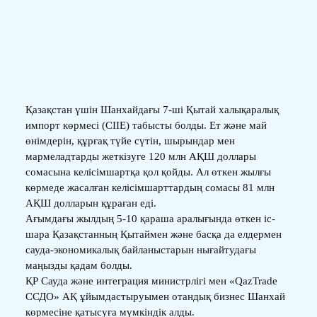
Қазақстан үшін Шанхайдағы 7-ші Қытай халықаралық
импорт көрмесі (CIIE) табысты болды. Ет және май
өнімдерін, құрғақ түйе сүтін, шырындар мен
мармеладтарды жеткізуге 120 млн АҚШ доллары
сомасына келісімшартқа қол қойды. Ал өткен жылғы
көрмеде жасалған келісімшарттардың сомасы 81 млн
АҚШ долларын құраған еді.
Ағымдағы жылдың 5-10 қараша аралығында өткен іс-
шара Қазақстанның Қытаймен және басқа да елдермен
сауда-экономикалық байланыстарын нығайтудағы
маңызды қадам болды.
ҚР Сауда және интеграция министрлігі мен «QazTrade
ССДО» АҚ ұйымдастыруымен отандық бизнес Шанхай
көрмесіне қатысуға мүмкіндік алды.