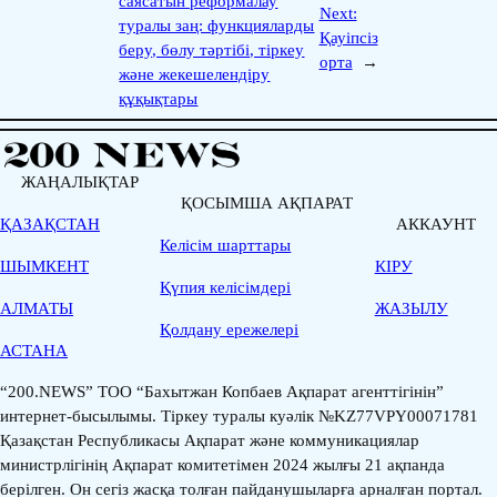
саясатын реформалау
Next:
туралы заң: функцияларды
Қауіпсіз
беру, бөлу тәртібі, тіркеу
орта
→
және жекешелендіру
құқықтары
ЖАҢАЛЫҚТАР
ҚОСЫМША АҚПАРАТ
ҚАЗАҚСТАН
АККАУНТ
Келісім шарттары
ШЫМКЕНТ
КІРУ
Қүпия келісімдері
АЛМАТЫ
ЖАЗЫЛУ
Қолдану ережелері
АСТАНА
“200.NEWS” ТОО “Бахытжан Копбаев Ақпарат агенттігінін”
интернет-бысылымы. Тіркеу туралы куәлік №KZ77VPY00071781
Қазақстан Республикасы Ақпарат және коммуникациялар
министрлігінің Ақпарат комитетімен 2024 жылғы 21 ақпанда
берілген. Он сегіз жасқа толған пайданушыларға арналған портал.