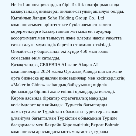
Негізгі инновациялардың бірі TikTok платформасында
қазақстандық өнімдерді онлайн-сатудың ашылуы болды.
Қытайлық Jiangsu Soho Holding Group Co., Ltd
компаниясымен әріптестікте бүкіл әлемнен келген
көрермендерге Қазақстаннан жеткізілген тауарлар
ассортиментімен танысуға және оларды нақты уақытта
сатып алуға мүмкіндік беретін стриминг өткізілді.
Онлайн-сату барысында екі күнде 450 мың юань
сомасына өнім сатылды.
Қазақстандық CEREBRA AI және Alaqan AI
компаниялары 2024 жылы Орталық Азияда шағын және
орта бизнеске арналған инновациялар мен кәсіпкерліктің
«Maker in China» жаһандық байқауының өңірлік
финалында бірінші және екінші орындарды иеленді.
Көрме аясында бірқатар стратегиялық маңызды
келісімдерге қол қойылды. Туристік бағыттарды
дамытуға және Түркістан облысына туристер ағынын
ұлғайтуға бағытталған Түркістан облысының Туризм
басқармасы мен Бахрейн Корольдігінің Export Bahrain
компаниясы арасындағы ынтымақтастық туралы