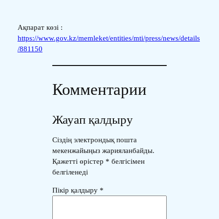
Ақпарат көзі :
https://www.gov.kz/memleket/entities/mti/press/news/details
/881150
Комментарии
Жауап қалдыру
Сіздің электрондық пошта
мекенжайыңыз жарияланбайды.
Қажетті өрістер
*
белгісімен
белгіленеді
Пікір қалдыру
*