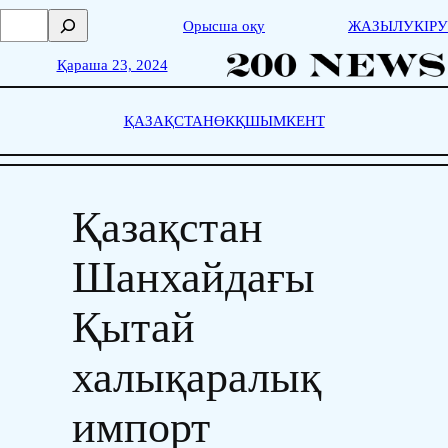
Skip
П
Орысша оқу
ЖАЗЫЛУ
КІРУ
to
о
content
и
Қараша 23, 2024
с
к
ҚАЗАҚСТАН
ӨКҚ
ШЫМКЕНТ
Қазақстан
Шанхайдағы
Қытай
халықаралық
импорт