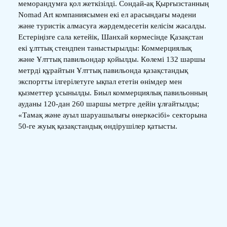
меморандумға қол жеткізілді. Сондай-ақ Қырғызстанның
Nomad Art компаниясымен екі ел арасындағы мәдени
және туристік алмасуға жәрдемдесетін келісім жасалды.
Естеріңізге сала кетейік, Шанхай көрмесінде Қазақстан
екі ұлттық стендпен таныстырылды: Коммерциялық
және Ұлттық павильондар қойылды. Көлемі 132 шаршы
метрді құрайтын Ұлттық павильонда қазақстандық
экспортты ілгерілетуге ықпал ететін өнімдер мен
қызметтер ұсынылды. Биыл коммерциялық павильонның
ауданы 120-дан 260 шаршы метрге дейін ұлғайтылды;
«Тамақ және ауыл шаруашылығы өнеркәсібі» секторына
50-ге жуық қазақстандық өндірушілер қатысты.