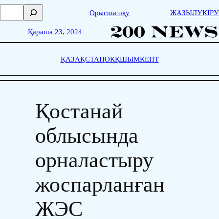
Skip
П
Орысша оқу
ЖАЗЫЛУ
КІРУ
to
о
content
и
Қараша 23, 2024
с
к
ҚАЗАҚСТАН
ӨКҚ
ШЫМКЕНТ
Қостанай
облысында
орналастыру
жоспарланған
ЖЭС