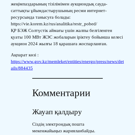
жеңімпаздарының тізілімімен аукциондық сауда-
саттықты ұйымдастырушының ресми интернет-
ресурсында танысуға болады:
https://vie.korem.kz/rus/analitika/restr_pobed/
ҚР БЭЖ Солтүстік аймағы үшін жалпы белгіленген
қуаты 100 МВт ЖЭС жобаларын іріктеу бойынша келесі
аукцион 2024 жылғы 18 қарашаға жоспарланған.
Ақпарат көзі :
https://www.gov.kz/memleket/entities/energo/press/news/det
ails/884435
Комментарии
Жауап қалдыру
Сіздің электрондық пошта
мекенжайыңыз жарияланбайды.