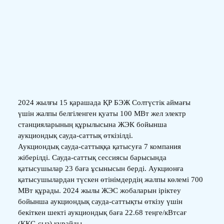
2024 жылғы 15 қарашада ҚР БЭЖ Солтүстік аймағы
үшін жалпы белгіленген қуаты 100 МВт жел электр
станцияларының құрылысына ЖЭК бойынша
аукциондық сауда-саттық өткізілді.
Аукциондық сауда-саттыққа қатысуға 7 компания
жіберілді. Сауда-саттық сессиясы барысында
қатысушылар 23 баға ұсынысын берді. Аукционға
қатысушылардан түскен өтінімдердің жалпы көлемі 700
МВт құрады. 2024 жылы ЖЭС жобаларын іріктеу
бойынша аукциондық сауда-саттықты өткізу үшін
бекіткен шекті аукциондық баға 22.68 теңге/кВтсағ
(ҚҚС-сыз) құрайды.