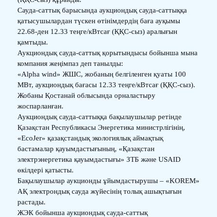
Сауда-саттық барысында аукциондық сауда-саттыққа
қатысушылардан түскен өтінімдердің баға ауқымы
22.68-ден 12.33 теңге/кВтсағ (ҚҚС-сыз) аралығын
қамтыды.
Аукциондық сауда-саттық қорытындысы бойынша мына
компания жеңімпаз деп танылды:
«Alpha wind» ЖШС, жобаның белгіленген қуаты 100
МВт, аукциондық бағасы 12.33 теңге/кВтсағ (ҚҚС-сыз).
Жобаны Қостанай облысында орналастыру
жоспарланған.
Аукциондық сауда-саттыққа бақылаушылар ретінде
Қазақстан Республикасы Энергетика министрлігінің,
«EcoJer» қазақстандық экологиялық аймақтық
бастамалар қауымдастығының, «Қазақстан
электрэнергетика қауымдастығы» ЗТБ және USAID
өкілдері қатысты.
Бақылаушылар аукционды ұйымдастырушы – «KOREM»
АҚ электрондық сауда жүйесінің толық ашықтығын
растады.
ЖЭК бойынша аукциондық сауда-саттық