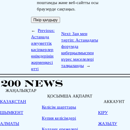
поштамды және веб-сайтты осы
браузерде сақтаңыз.
←
Previous:
Next:
Заң мен
Астанада
тәртіп: Астанадағы
әлеуметтік
форумда
кәсіпкерлер
киберқылмыспен
өнімдерінің
күрес мәселелері
жәрмеңкесі
талқыланды
→
өтті
ЖАҢАЛЫҚТАР
ҚОСЫМША АҚПАРАТ
ҚАЗАҚСТАН
АККАУНТ
Келісім шарттары
ШЫМКЕНТ
КІРУ
Қүпия келісімдері
АЛМАТЫ
ЖАЗЫЛУ
Қолдану ережелері