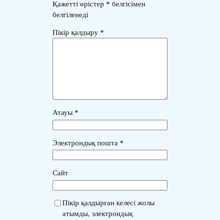
Қажетті өрістер
*
белгісімен
белгіленеді
Пікір қалдыру
*
Атауы
*
Электрондық пошта
*
Сайт
Пікір қалдырған келесі жолы
атымды, электрондық