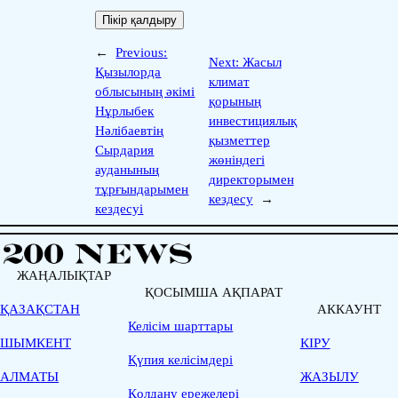
←
Previous:
Next:
Жасыл
Қызылорда
климат
облысының әкімі
қорының
Нұрлыбек
инвестициялық
Нәлібаевтің
қызметтер
Сырдария
жөніндегі
ауданының
директорымен
тұрғындарымен
кездесу
→
кездесуі
ЖАҢАЛЫҚТАР
ҚОСЫМША АҚПАРАТ
ҚАЗАҚСТАН
АККАУНТ
Келісім шарттары
ШЫМКЕНТ
КІРУ
Қүпия келісімдері
АЛМАТЫ
ЖАЗЫЛУ
Қолдану ережелері