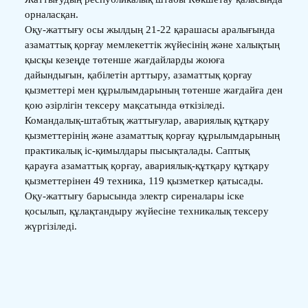
орналасқан.
Оқу-жаттығу осы жылдың 21-22 қарашасы аралығында
азаматтық қорғау мемлекеттік жүйесінің және халықтың
қысқы кезеңде төтенше жағдайларды жоюға
дайындығын, қабілетін арттыру, азаматтық қорғау
қызметтері мен құрылымдарының төтенше жағдайға ден
қою әзірлігін тексеру мақсатында өткізіледі.
Командалық-штабтық жаттығулар, авариялық құтқару
қызметтерінің және азаматтық қорғау құрылымдарының
практикалық іс-қимылдары пысықталады. Саптық
қарауға азаматтық қорғау, авариялық-құтқару құтқару
қызметтерінен 49 техника, 119 қызметкер қатысады.
Оқу-жаттығу барысында электр сиреналары іске
қосылып, құлақтандыру жүйесіне техникалық тексеру
жүргізіледі.