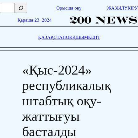
Skip
П
Орысша оқу
ЖАЗЫЛУ
КІРУ
to
о
content
и
Қараша 23, 2024
с
к
ҚАЗАҚСТАН
ӨКҚ
ШЫМКЕНТ
«Қыс-2024»
республикалық
штабтық оқу-
жаттығуы
басталды