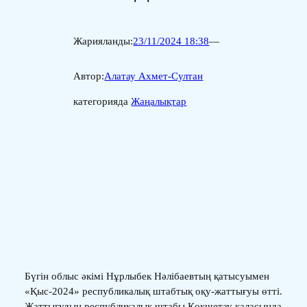
Жарияланды:
23/11/2024 18:38
—
Автор:
Алатау Ахмет-Султан
категорияда
Жаңалықтар
Бүгін облыс әкімі Нұрлыбек Нәлібаевтың қатысуымен
«Қыс-2024» республикалық штабтық оқу-жаттығуы өтті.
Жаттығудың республикалық штабы Көкшетау қаласында