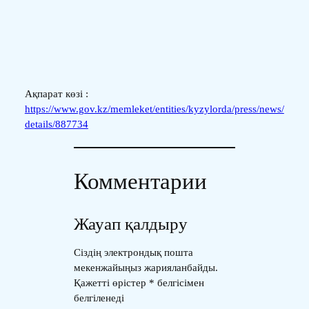
Ақпарат көзі :
https://www.gov.kz/memleket/entities/kyzylorda/press/news/
details/887734
Комментарии
Жауап қалдыру
Сіздің электрондық пошта
мекенжайыңыз жарияланбайды.
Қажетті өрістер
*
белгісімен
белгіленеді