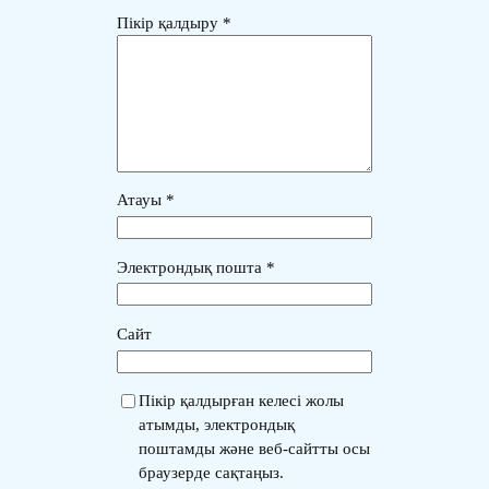
Пікір қалдыру
*
Атауы
*
Электрондық пошта
*
Сайт
Пікір қалдырған келесі жолы
атымды, электрондық
поштамды және веб-сайтты осы
браузерде сақтаңыз.