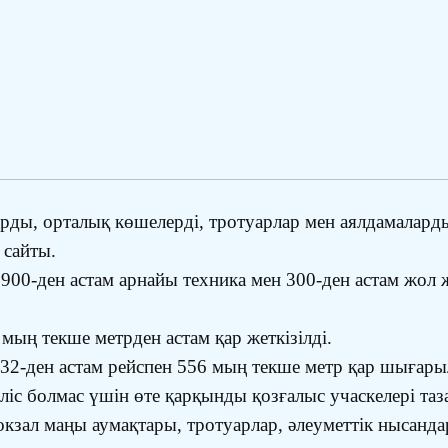
ды, орталық көшелерді, тротуарлар мен аялдамаларды 
 сайты.
 900-ден астам арнайы техника мен 300-ден астам жо
мың текше метрден астам қар жеткізілді.
 832-ден астам рейспен 556 мың текше метр қар шығар
еліс болмас үшін өте қарқынды қозғалыс учаскелері та
кзал маңы аумақтары, тротуарлар, әлеуметтік нысандар