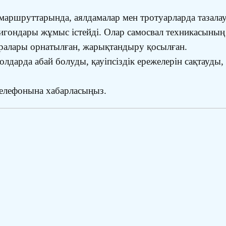
маршруттарында, аялдамалар мен тротуарларда тазала
гондары жұмыс істейді. Олар самосвал техникасының 
ралары орнатылған, жарықтандыру қосылған.
дарда абай болуды, қауіпсіздік ережелерін сақтауды,
телефонына хабарласыңыз.