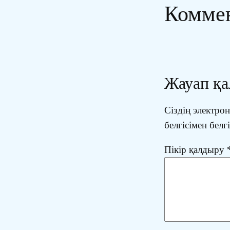
Комме
Жауап қ
Сіздің электр
белгісімен белг
Пікір қалдыру