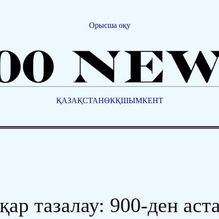
Орысша оқу
ҚАЗАҚСТАН
ӨКҚ
ШЫМКЕНТ
қар тазалау: 900-ден аст