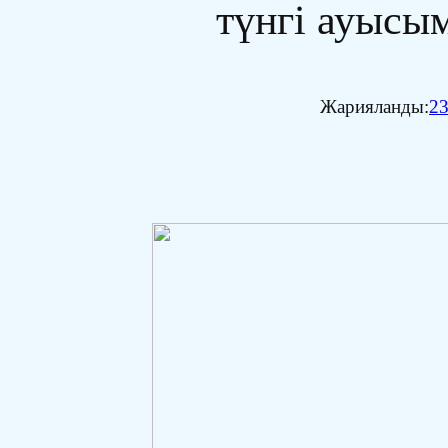
түнгі ауысы
Жарияланды:
23