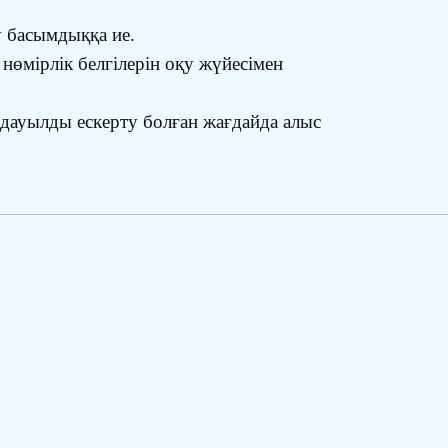
у басымдыққа ие.
нөмірлік белгілерін оқу жүйесімен
 дауылды ескерту болған жағдайда алыс