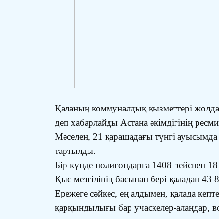
Қаланың коммуналдық қызметтері жолдар
деп хабарлайды Астана әкімдігінің ресми
Мәселен, 21 қарашадағы түнгі ауысымда
тартылды.
Бір күнде полигондарға 1408 рейспен 18 
Қыс мезгілінің басынан бері қаладан 43
Ережеге сәйкес, ең алдымен, қалада кепт
қарқындылығы бар учаскелер-алаңдар, во