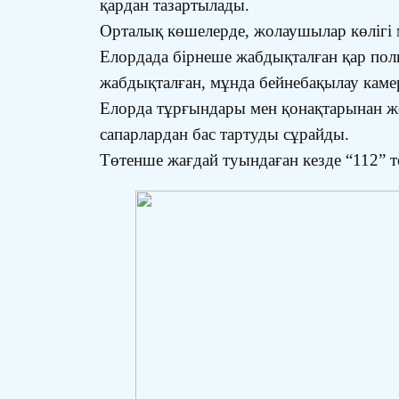
қардан тазартылады.
Орталық көшелерде, жолаушылар көлігі 
Елордада бірнеше жабдықталған қар поли
жабдықталған, мұнда бейнебақылау каме
Елорда тұрғындары мен қонақтарынан жол
сапарлардан бас тартуды сұрайды.
Төтенше жағдай туындаған кезде “112” 