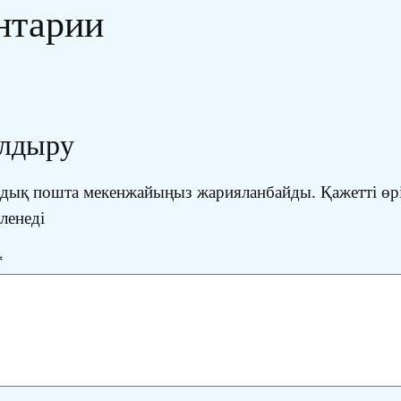
нтарии
алдыру
ондық пошта мекенжайыңыз жарияланбайды.
Қажетті өр
іленеді
*