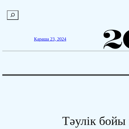
Мазмұнға
П
өту
о
и
с
Қараша 23, 2024
к
Тәулік бойы 