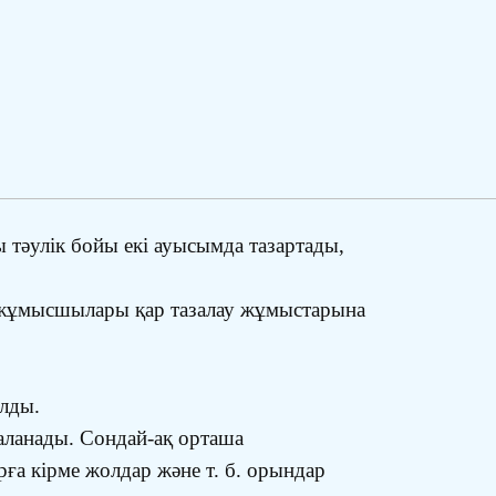
тәулік бойы екі ауысымда тазартады,
л жұмысшылары қар тазалау жұмыстарына
ылды.
заланады. Сондай-ақ орташа
ға кірме жолдар және т. б. орындар