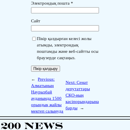
Электрондық пошта
*
Сайт
Пікір қалдырған келесі жолы
атымды, электрондық
поштамды және веб-сайтты осы
браузерде сақтаңыз.
←
Previous:
Next:
Сенат
Алматының
депутаттары
Наурызбай
СҚО-ның
ауданында 1500
кәсіпорындарына
орындық жайлы
барды
→
мектеп салынуда