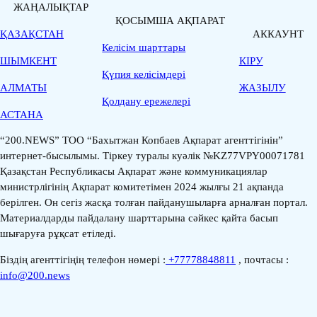
ЖАҢАЛЫҚТАР
ҚОСЫМША АҚПАРАТ
ҚАЗАҚСТАН
АККАУНТ
Келісім шарттары
ШЫМКЕНТ
КІРУ
Қүпия келісімдері
АЛМАТЫ
ЖАЗЫЛУ
Қолдану ережелері
АСТАНА
“200.NEWS” ТОО “Бахытжан Копбаев Ақпарат агенттігінін”
интернет-бысылымы. Тіркеу туралы куәлік №KZ77VPY00071781
Қазақстан Республикасы Ақпарат және коммуникациялар
министрлігінің Ақпарат комитетімен 2024 жылғы 21 ақпанда
берілген. Он сегіз жасқа толған пайданушыларға арналған портал.
Материалдарды пайдалану шарттарына сәйкес қайта басып
шығаруға рұқсат етіледі.
Біздің агенттігіңің телефон нөмері :
+77778848811
, почтасы :
info@200.news