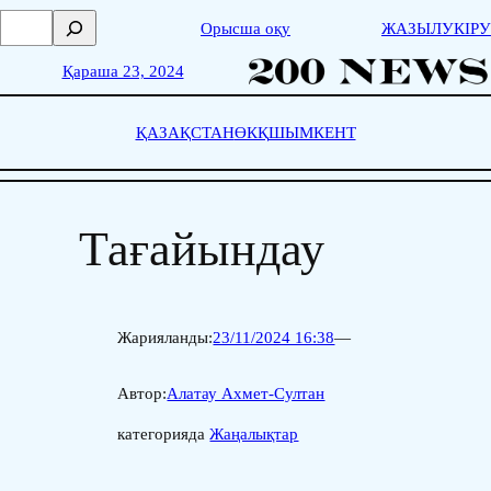
Skip
П
Орысша оқу
ЖАЗЫЛУ
КІРУ
to
о
content
и
Қараша 23, 2024
с
к
ҚАЗАҚСТАН
ӨКҚ
ШЫМКЕНТ
Тағайындау
Жарияланды:
23/11/2024 16:38
—
Автор:
Алатау Ахмет-Султан
категорияда
Жаңалықтар