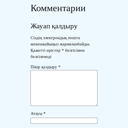
Комментарии
Жауап қалдыру
Сіздің электрондық пошта
мекенжайыңыз жарияланбайды.
Қажетті өрістер
*
белгісімен
белгіленеді
Пікір қалдыру
*
Атауы
*