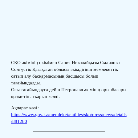
СҚО әкімінің өкімімен Сәния Николайқызы Смаилова
Солтүстік Қазақстан облысы әкімдігінің мемлекеттік
сатып алу басқармасының басшысы болып
тағайындалды.
Осы тағайындауға дейін Петропавл әкімінің орынбасары
қызметін атқарып келді.
Ақпарат көзі :
https://www.gov.kz/memleket/entities/sko/press/news/details
/881280