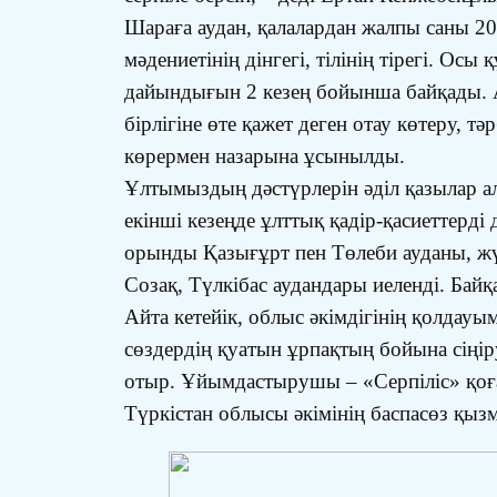
Шараға аудан, қалалардан жалпы саны 20
мәдениетінің дінгегі, тілінің тірегі. О
дайындығын 2 кезең бойынша байқады. А
бірлігіне өте қажет деген отау көтеру, 
көрермен назарына ұсынылды.
Ұлтымыздың дәстүрлерін әділ қазылар ал
екінші кезеңде ұлттық қадір-қасиеттерд
орынды Қазығұрт пен Төлеби ауданы, жү
Созақ, Түлкібас аудандары иеленді. Ба
Айта кетейік, облыс әкімдігінің қолдау
сөздердің қуатын ұрпақтың бойына сіңір
отыр. Ұйымдастырушы – «Серпіліс» қо
Түркістан облысы әкімінің баспасөз қызм