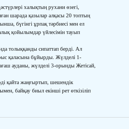
әстүрлері халықтың рухани өзегі,
ынған шарада қазылар алқасы 20 топтың
ша, бүгінгі ұрпақ тәрбиесі мен ел
хналық қойылымдар үйлесімін тауып
нда толыққанды сипаттап берді. Ал
Арыс қаласына бұйырды. Жүлделі 1-
ғаш ауданы, жүлделі 3-орынды Жетісай,
үрді қайта жаңғыртып, шешендік
мен, байқау биыл екінші рет өткізіліп