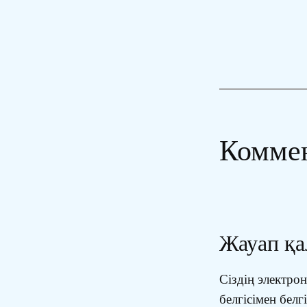
Комме
Жауап қ
Сіздің электр
белгісімен белг