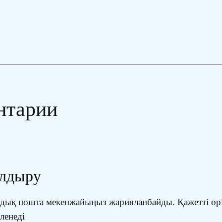
нтарии
алдыру
ондық пошта мекенжайыңыз жарияланбайды.
Қажетті өр
іленеді