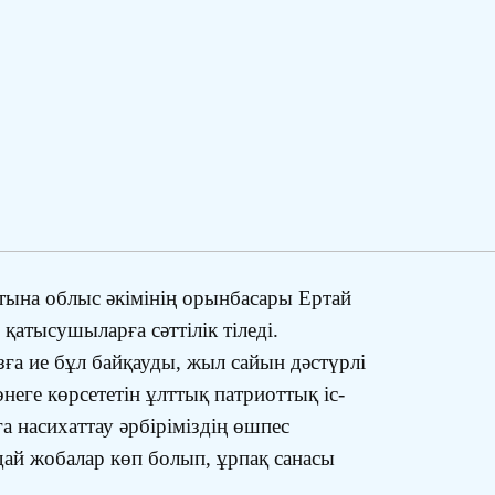
атына облыс әкімінің орынбасары Ертай
атысушыларға сәттілік тіледі.
ызға ие бұл байқауды, жыл сайын дәстүрлі
неге көрсететін ұлттық патриоттық іс-
а насихаттау әрбіріміздің өшпес
дай жобалар көп болып, ұрпақ санасы