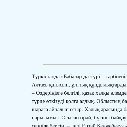
Түркістанда «Бабалар дәстүрі – тәрбиен
Алтаев қатысып, ұлттық құндылықтарды н
– Өздеріңізге белгілі, қазақ халқы әлемд
түрде өткізуді қолға алдық. Облыстың ба
шараға айналып отыр. Халық арасында баб
парызымыз. Осыған орай, бүгінгі байқау
серпіле берсін, – деді Ертай Кенжебекұл