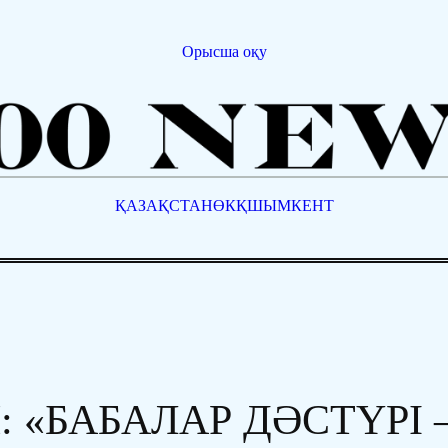
Орысша оқу
ҚАЗАҚСТАН
ӨКҚ
ШЫМКЕНТ
: «БАБАЛАР ДӘСТҮРІ 