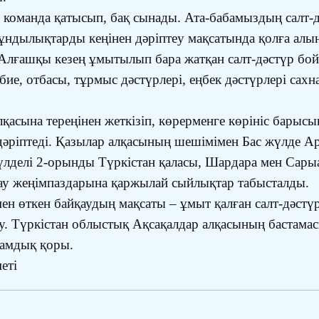
 команда қатысып, бақ сынады. Ата-бабамыздың салт-д
сы құндылықтарды кеңінен дәріптеу мақсатында қолға ал
лғашқы кезең ұмытылып бара жатқан салт-дәстүр бойын
тәрбие, отбасы, тұрмыс дәстүрлері, еңбек дәстүрлері са
қасына тереңінен жеткізіп, көрерменге көрініс барысы
і дәріптеді. Қазылар алқасының шешімімен Бас жүлде 
лделі 2-орынды Түркістан қаласы, Шардара мен Сарыа
йқау жеңімпаздарына қаржылай сыйлықтар табысталды.
ымен өткен байқаудың мақсаты – ұмыт қалған салт-дәст
у. Түркістан облыстық Ақсақалдар алқасының бастамасы
ғамдық қоры.
еті