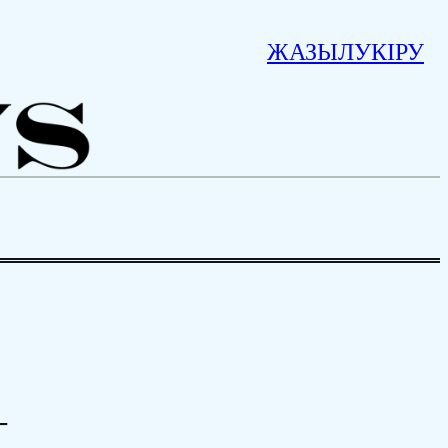
ЖАЗЫЛУ
КІРУ
–