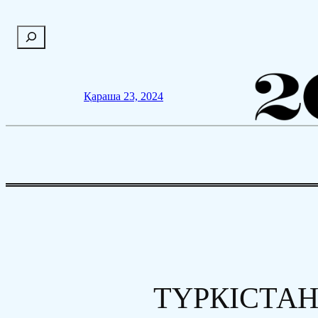
Мазмұнға
П
өту
о
и
с
Қараша 23, 2024
к
ТҮРКІСТАН