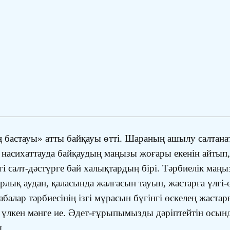
ің бастауы» атты байқауы өтті. Шараның ашылу салтан
асихаттауда байқаудың маңызы жоғары екенін айтып, қ
егі салт-дәстүрге бай халықтардың бірі. Тәрбиелік маң
рлық аудан, қаласында жалғасын тауып, жастарға үлгі-ө
алар тәрбиесінің ізгі мұрасын бүгінгі өскелең жастарғ
 үлкен мәнге ие. Әдет-ғұрыпымызды дәріптейтін осын
ы.