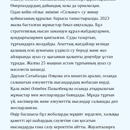
Өнерпаздардың дайындық залы да орналасқан.
Одан кейін облыс әкіміне «Сельмаг» су жинау
қоймасының құрылыс барысы таныстырылды. 2023
жылы басталған жұмыстар биыл аяқталады. Бұл
стратегиялық нысан заманауи құрал-жабдықтармен,
қондырғылармен қамтылған. Суды тазартып,
тұрғындарға жолдайды. Апаттық жағдайлар кезінде
қаланың ескі аумағына үздіксіз су береді және жаз
айларында ауыз су қысымын қалыпты деңгейде ұстап
тұрады. Жалпы 25 мыңнан астам тұрғынның ауыз су
мәселесін шешеді.
Дархан Сатыбалды Әлқожа ата көшесін аралап, осында
салынатын әлеуметтік нысандардың жобасын көрді.
Қала әкімі Әзімбек Пазылбекұлы осында атқарылатын
жұмыстар мен жоспарларды баяндады. Мұнда тұрғын
үй, кәсіпкерлік және әлеуметтік нысандар салынады деп
жоспарланған.
Өңір басшысы бұл жобаларды мұқият зерделеп, халыққа
қажетті әрі шаһардың сәулетіне сән қосатын
нысандарды ғана салу керектігін айтты. Жауаптыларға