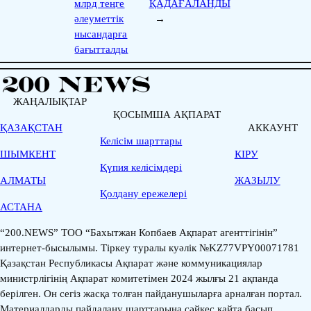
млрд теңге
ҚАДАҒАЛАНДЫ
әлеуметтік
→
нысандарға
бағытталды
ЖАҢАЛЫҚТАР
ҚОСЫМША АҚПАРАТ
ҚАЗАҚСТАН
АККАУНТ
Келісім шарттары
ШЫМКЕНТ
КІРУ
Қүпия келісімдері
АЛМАТЫ
ЖАЗЫЛУ
Қолдану ережелері
АСТАНА
“200.NEWS” ТОО “Бахытжан Копбаев Ақпарат агенттігінін”
интернет-бысылымы. Тіркеу туралы куәлік №KZ77VPY00071781
Қазақстан Республикасы Ақпарат және коммуникациялар
министрлігінің Ақпарат комитетімен 2024 жылғы 21 ақпанда
берілген. Он сегіз жасқа толған пайданушыларға арналған портал.
Материалдарды пайдалану шарттарына сәйкес қайта басып