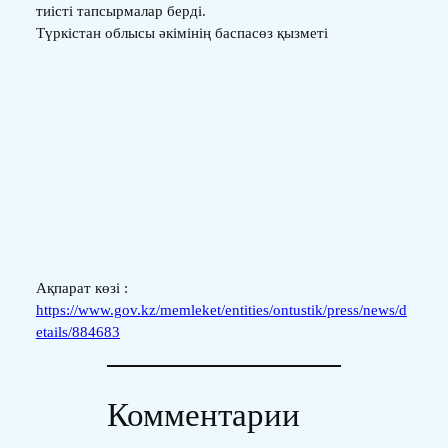
тиісті тапсырмалар берді.
Түркістан облысы әкімінің баспасөз қызметі
Ақпарат көзі :
https://www.gov.kz/memleket/entities/ontustik/press/news/d
etails/884683
Комментарии