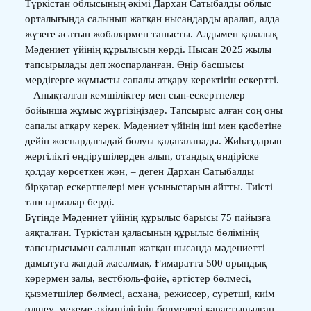
Түркістан облысының әкімі Дархан Сатыбалды облыс
орталығында салынып жатқан нысандарды аралап, алда
жүзеге асатын жобалармен танысты. Алдымен қалалық
Мәдениет үйінің құрылысын көрді. Нысан 2025 жылы
тапсырылады деп жоспарланған. Өңір басшысы
мердігерге жұмысты сапалы атқару керектігін ескертті.
– Анықталған кемшіліктер мен сын-ескертпелер
бойынша жұмыс жүргізіңіздер. Тапсырыс алған соң оны
сапалы атқару керек. Мәдениет үйінің іші мен қасбетіне
дейін жоспардағыдай болуы қадағаланады. Жиһаздарын
жергілікті өндірушілерден алып, отандық өндіріске
қолдау көрсеткен жөн, – деген Дархан Сатыбалды
бірқатар ескертпелері мен ұсыныстарын айтты. Тиісті
тапсырмалар берді.
Бүгінде Мәдениет үйінің құрылыс барысы 75 пайызға
аяқталған. Түркістан қаласының құрылыс бөлімінің
тапсырысымен салынып жатқан нысанда мәдениетті
дамытуға жағдай жасалмақ. Ғимаратта 500 орындық
көрермен залы, вестбюль-фойе, әртістер бөлмесі,
қызметшілер бөлмесі, асхана, режиссер, суретші, киім
өлшеу, мекеме әкімшілігінің бөлмелері қарастырылған.