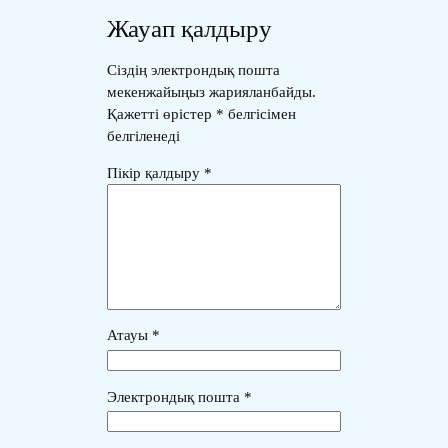
Жауап қалдыру
Сіздің электрондық пошта
мекенжайыңыз жарияланбайды.
Қажетті өрістер
*
белгісімен
белгіленеді
Пікір қалдыру
*
Атауы
*
Электрондық пошта
*