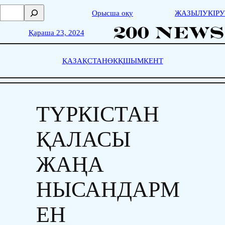
Skip
П
Орысша оқу
ЖАЗЫЛУ
КІРУ
to
о
content
и
Қараша 23, 2024
с
к
ҚАЗАҚСТАН
ӨКҚ
ШЫМКЕНТ
ТҮРКІСТАН
ҚАЛАСЫ
ЖАҢА
НЫСАНДАРМ
ЕН