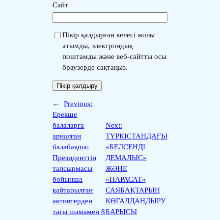
Сайт
Пікір қалдырған келесі жолы
атымды, электрондық
поштамды және веб-сайтты осы
браузерде сақтаңыз.
←
Previous:
Ерекше
балаларға
Next:
арналған
ТҮРКІСТАНДАҒЫ
балабақша:
«БЕЛСЕНДІ
Президенттің
ДЕМАЛЫС»
тапсырмасы
ЖӘНЕ
бойынша
«ПАРАСАТ»
қайтарылған
САЯБАҚТАРЫН
активтерден
КӨГАЛДАНДЫРУ
тағы шамамен 8
БАРЫСЫ