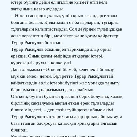
істері бүгінге дейін ел игілігіне қызмет етіп келе
жатқанына назар аударды.
– Өткен ғасырдың халық үшін қиын кезеңдерге толы
болғаны белгілі. Қилы заман өз батырларын, тұғырлы
тұлғаларын қалыптастырды. Сол дәуірден түлеп ұшқан
асыл перзенттің бірі, мемлекет және қоғам қайраткері
Тұрар Рысқұлов болатын.
Тұрар Рысқұлов есімінің ел тарихында алар орны
ерекше. Оның қоғам өмірінде атқарған істері,
күрескерлік рухы – көпке үлгі.
Дана халқымыз «Өткенді білмей, келешекті болжау
мүмкін емес» деген. Бұл ретте Тұрар Рысқұловтай
қайраткердің ерлік істерін бүгінгі жас ұрпаққа таныту
баршамыздың парызымыз деп санаймын.
Өйткені, бүгінгі буын ел іргесінің берік болуына, халық
бірлігінің сақталуына ықпал еткен ерен тұлғаларды
білуге міндетті, – деп сөзін түйіндеген облыс әкімі
Тұрар Рысқұловтың тарихтағы алар орнын айшықтауға
бағытталған басқосуға қатысқан қонақтарға алғысын
білдірді.
Конференцияда зиялы қауым өкілдері мен