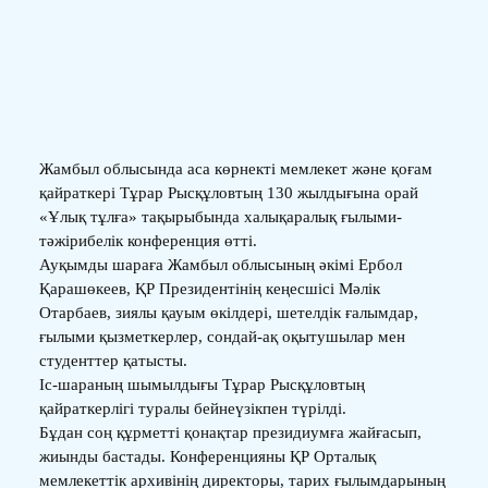
Жамбыл облысында аса көрнекті мемлекет және қоғам
қайраткері Тұрар Рыcқұловтың 130 жылдығына орай
«Ұлық тұлға» тақырыбында халықаралық ғылыми-
тәжірибелік конференция өтті.
Ауқымды шараға Жамбыл облысының әкімі Ербол
Қарашөкеев, ҚР Президентінің кеңесшісі Мәлік
Отарбаев, зиялы қауым өкілдері, шетелдік ғалымдар,
ғылыми қызметкерлер, сондай-ақ оқытушылар мен
студенттер қатысты.
Іс-шараның шымылдығы Тұрар Рысқұловтың
қайраткерлігі туралы бейнеүзікпен түрілді.
Бұдан соң құрметті қонақтар президиумға жайғасып,
жиынды бастады. Конференцияны ҚР Орталық
мемлекеттік архивінің директоры, тарих ғылымдарының