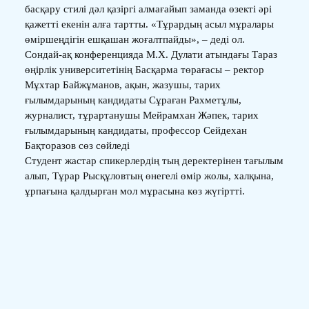
басқару стилі дәл қазіргі алмағайып заманда өзекті әрі
қажетті екенін алға тартты. «Тұрардың асыл мұралары
өміршеңдігін ешқашан жоғалтпайды», – деді ол.
Сондай-ақ конференцияда М.Х. Дулати атындағы Тараз
өңірлік университетінің Басқарма төрағасы – ректор
Мұхтар Байжұманов, ақын, жазушы, тарих
ғылымдарының кандидаты Сұраған Рахметұлы,
журналист, тұрартанушы Мейрамхан Жәпек, тарих
ғылымдарының кандидаты, профессор Сейдехан
Бақторазов сөз сөйледі
Студент жастар спикерлердің тың деректерінен тағылым
алып, Тұрар Рысқұловтың өнегелі өмір жолы, халқына,
ұрпағына қалдырған мол мұрасына көз жүгіртті.