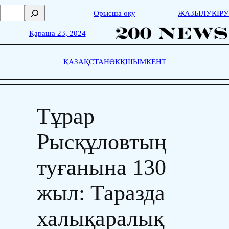
Skip
П
Орысша оқу
ЖАЗЫЛУ
КІРУ
to
о
content
и
Қараша 23, 2024
с
к
ҚАЗАҚСТАН
ӨКҚ
ШЫМКЕНТ
Тұрар
Рысқұловтың
туғанына 130
жыл: Таразда
халықаралық