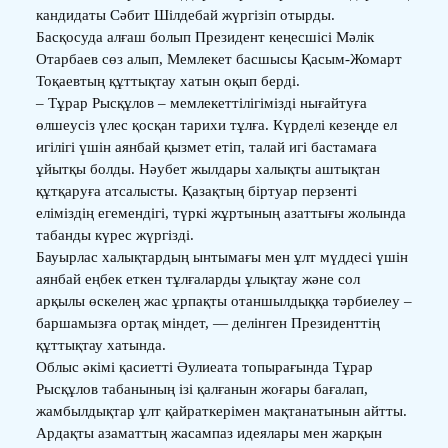
кандидаты Сәбит Шілдебай жүргізіп отырды.
Басқосуда алғаш болып Президент кеңесшісі Мәлік
Отарбаев сөз алып, Мемлекет басшысы Қасым-Жомарт
Тоқаевтың құттықтау хатын оқып берді.
– Тұрар Рысқұлов – мемлекеттілігімізді нығайтуға
өлшеусіз үлес қосқан тарихи тұлға. Күрделі кезеңде ел
игілігі үшін аянбай қызмет етіп, талай игі бастамаға
ұйытқы болды. Нәубет жылдары халықты аштықтан
құтқаруға атсалысты. Қазақтың біртуар перзенті
еліміздің егемендігі, түркі жұртының азаттығы жолында
табанды күрес жүргізді.
Бауырлас халықтардың ынтымағы мен ұлт мүддесі үшін
аянбай еңбек еткен тұлғаларды ұлықтау және сол
арқылы өскелең жас ұрпақты отаншылдыққа тәрбиелеу –
баршамызға ортақ міндет, — делінген Президенттің
құттықтау хатында.
Облыс әкімі қасиетті Әулиеата топырағында Тұрар
Рысқұлов табанының ізі қалғанын жоғары бағалап,
жамбылдықтар ұлт қайраткерімен мақтанатынын айтты.
Ардақты азаматтың жасампаз идеялары мен жарқын