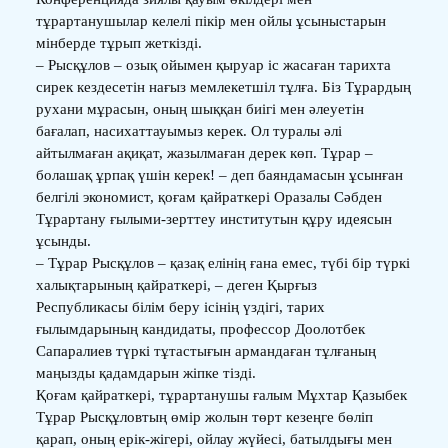
тұрартанушылар келелі пікір мен ойлы ұсыныстарын
мінберде тұрып жеткізді.
– Рысқұлов – озық ойымен қыруар іс жасаған тарихта
сирек кездесетін нағыз мемлекетшіл тұлға. Біз Тұрардың
рухани мұрасын, оның шыққан биігі мен әлеуетін
бағалап, насихаттауымыз керек. Ол туралы әлі
айтылмаған ақиқат, жазылмаған дерек көп. Тұрар –
болашақ ұрпақ үшін керек! – деп баяндамасын ұсынған
белгілі экономист, қоғам қайраткері Оразалы Сәбден
Тұрартану ғылыми-зерттеу институтын құру идеясын
ұсынды.
– Тұрар Рысқұлов – қазақ елінің ғана емес, түбі бір түркі
халықтарының қайраткері, – деген Қырғыз
Республикасы білім беру ісінің үздігі, тарих
ғылымдарының кандидаты, профессор Доолотбек
Сапаралиев түркі тұтастығын армандаған тұлғаның
маңызды қадамдарын жіпке тізді.
Қоғам қайраткері, тұрартанушы ғалым Мұхтар Қазыбек
Тұрар Рысқұловтың өмір жолын төрт кезеңге бөліп
қарап, оның ерік-жігері, ойлау жүйесі, батылдығы мен