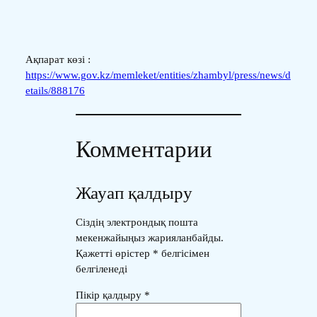
Ақпарат көзі :
https://www.gov.kz/memleket/entities/zhambyl/press/news/d
etails/888176
Комментарии
Жауап қалдыру
Сіздің электрондық пошта
мекенжайыңыз жарияланбайды.
Қажетті өрістер
*
белгісімен
белгіленеді
Пікір қалдыру
*