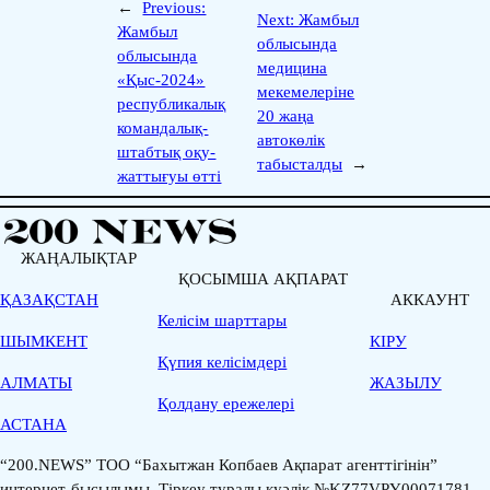
←
Previous:
Next:
Жамбыл
Жамбыл
облысында
облысында
медицина
«Қыс-2024»
мекемелеріне
республикалық
20 жаңа
командалық-
автокөлік
штабтық оқу-
табысталды
→
жаттығуы өтті
ЖАҢАЛЫҚТАР
ҚОСЫМША АҚПАРАТ
ҚАЗАҚСТАН
АККАУНТ
Келісім шарттары
ШЫМКЕНТ
КІРУ
Қүпия келісімдері
АЛМАТЫ
ЖАЗЫЛУ
Қолдану ережелері
АСТАНА
“200.NEWS” ТОО “Бахытжан Копбаев Ақпарат агенттігінін”
интернет-бысылымы. Тіркеу туралы куәлік №KZ77VPY00071781