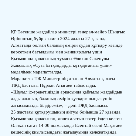
ҚР Төтенше жағдайлар министрі генерал-майор Шыңғыс
Әріновтың бұйрығымен 2024 жылғы 27 қазанда
Алматыда болған баланың өмірін судан құтқару кезінде
көрсеткен батылдығы мен жанқиярлығы үшін
Қызылорда қаласының тумасы Әлихан Сәкенұлы
Жақсылық «Суға батқандарды құтқарғаныы үшін»
медалімен марапатталды.
Марапатты ТЖ Министрінің атынан Алматы қаласы
ТЖД бастығы Нұрлан Атығаев табыстады.
«Шұғыл іс-әрекетіңіздің арқасында қайғылы жағдайдың
алды алынып, баланың өмірін құтқарғаныңыз үшін
алғысымызды білдіреміз», – деді ТЖД басшысы.
25 жастағы құтқарушының айтуы бойынша 27 қазанда
Қызылорда қаласынан, жалға алатын пәтер іздеп келген
Әлихан сағат 14:00 шамасында Есентай өзені Мақатаев
көшесінің қиылысындағы жағалауында кележатқанда