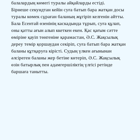
балалардың көмегі туралы айқайларды естіді.
Бірнеше секундтан кейін суға батып бара жатқан досы
туралы көмек сұраған баланың жұгіріп келгенін айтты.
Бала Есентай өзенінің каскадында тұрып, суға құлап,
оны қатты ағын алып ккеткен екен. Қас қағым сәтте
өміріне қауіп төнгеніне қарамастан, Ә.С. Жақсылық
дереу темір қоршаудан секіріп, суға батып бара жатқан
баланы құтқаруға кірісті. Судың үлкен ағынынан
әлсіреген баланы жер бетіне көтеріп, Ә.С. Жақсылық
өзін батырлық пен адамгершіліктің үлгісі ретінде
баршаға танытты.