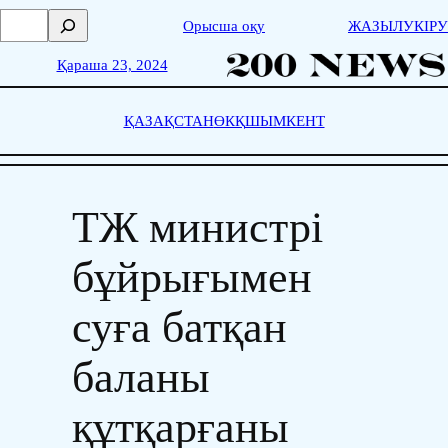
Skip
П
Орысша оқу
ЖАЗЫЛУ
КІРУ
to
о
content
и
Қараша 23, 2024
с
к
ҚАЗАҚСТАН
ӨКҚ
ШЫМКЕНТ
ТЖ министрі
бұйрығымен
суға батқан
баланы
құтқарғаны