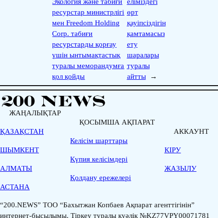
Экология және табиғи
еліміздегі
ресурстар министрлігі
өрт
мен Freedom Holding
қауіпсіздігін
Corp. табиғи
қамтамасыз
ресурстарды қорғау
ету
үшін ынтымақтастық
шаралары
туралы меморандумға
туралы
қол қойды
айтты
→
ЖАҢАЛЫҚТАР
ҚОСЫМША АҚПАРАТ
ҚАЗАҚСТАН
АККАУНТ
Келісім шарттары
ШЫМКЕНТ
КІРУ
Қүпия келісімдері
АЛМАТЫ
ЖАЗЫЛУ
Қолдану ережелері
АСТАНА
“200.NEWS” ТОО “Бахытжан Копбаев Ақпарат агенттігінін”
интернет-бысылымы. Тіркеу туралы куәлік №KZ77VPY00071781