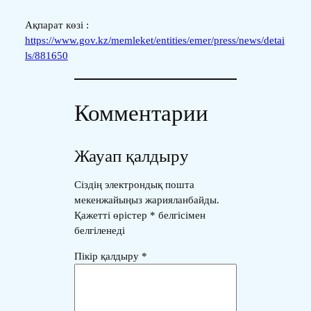
Ақпарат көзі :
https://www.gov.kz/memleket/entities/emer/press/news/detai
ls/881650
Комментарии
Жауап қалдыру
Сіздің электрондық пошта
мекенжайыңыз жарияланбайды.
Қажетті өрістер
*
белгісімен
белгіленеді
Пікір қалдыру
*