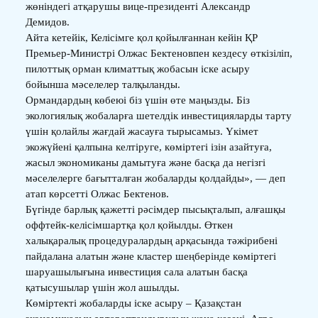
жөніндегі атқарушы вице-президенті Александр
Демидов.
Айта кетейік, Келісімге қол қойылғаннан кейін ҚР
Премьер-Министрі Олжас Бектеновпен кездесу өткізіліп,
пилоттық орман климаттық жобасын іске асыру
бойынша мәселелер талқыланды.
Ормандардың көбеюі біз үшін өте маңызды. Біз
экологиялық жобаларға шетелдік инвестицияларды тарту
үшін қолайлы жағдай жасауға тырысамыз. Үкімет
экожүйені қалпына келтіруге, көміртегі ізін азайтуға,
жасыл экономиканы дамытуға және басқа да негізгі
мәселелерге бағытталған жобаларды қолдайды», — деп
атап көрсетті Олжас Бектенов.
Бүгінде барлық қажетті рәсімдер пысықталып, алғашқы
оффтейк-келісімшартқа қол қойылды. Өткен
халықаралық процедуралардың арқасында тәжірибені
пайдалана алатын және кластер шеңберінде көміртегі
шаруашылығына инвестиция сала алатын басқа
қатысушылар үшін жол ашылды.
Көміртекті жобаларды іске асыру – Қазақстан