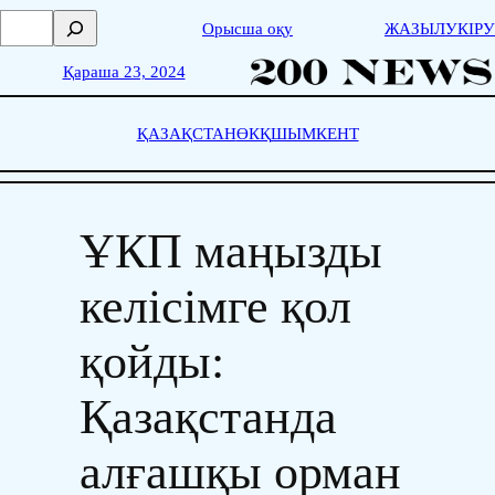
Skip
П
Орысша оқу
ЖАЗЫЛУ
КІРУ
to
о
content
и
Қараша 23, 2024
с
к
ҚАЗАҚСТАН
ӨКҚ
ШЫМКЕНТ
ҰКП маңызды
келісімге қол
қойды:
Қазақстанда
алғашқы орман