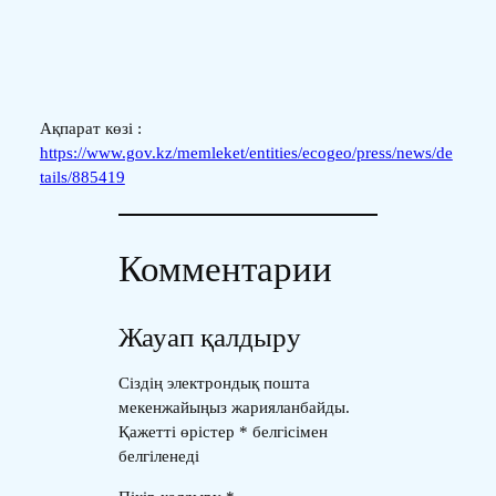
Ақпарат көзі :
https://www.gov.kz/memleket/entities/ecogeo/press/news/de
tails/885419
Комментарии
Жауап қалдыру
Сіздің электрондық пошта
мекенжайыңыз жарияланбайды.
Қажетті өрістер
*
белгісімен
белгіленеді