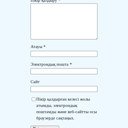
Пікір қалдыру
*
Атауы
*
Электрондық пошта
*
Сайт
Пікір қалдырған келесі жолы
атымды, электрондық
поштамды және веб-сайтты осы
браузерде сақтаңыз.