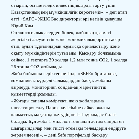
отырып, біз шетелдік инвестицияларды тарту үшін
Қазақстанның кең мүмкіншілігін көрсетеміз», – деп атап
өтті «SAFC» ЖШС Бас директоры әрі негізін қалаушы
Юрий Ким.
Оң экологиялық әсерден бөлек, жобаның қызметі
жергілікті әлеуметтік және экономикалық ортаға әсер
етіп, аудан тұрғындарын жұмысқа орналастыру және
оқыту мүмкіндіктерін туғызады. Қысқару болжамына
сәйкес, 1 гектарға 30 жылда 1,2 млн тонна СО2, 1 жылда
26 тонна СО2 жойылады.
Жоба бойынша серіктес ретінде «SEFE» британдық
компаниясы күрделі салымдардан басқа, жобаны
әзірлеуді, мониторинг, сондай-ақ маркетингтік
қызметтерді ұсынады.
«Жоғары сапалы көміртекті жою жобаларына
инвестиция салу Париж келісіміне сәйкес жалпы
климаттық мақсатқа жетудің негізгі құрамдас бөлігі
болады. Бұл жоба 1 миллион тоннадан астам сіңірілген
шығарындылар мен тиісті өтемақы төлемдерін өндіруге
жәрдемдеседі», – деді Sefe портфельді басқару