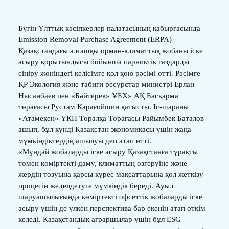
Бүгін Ұлттық кәсіпкерлер палатасының қабырғасында
Emission Removal Purchase Agreement (ERPA)
Қазақстандағы алғашқы орман-климаттық жобаны іске
асыру қорытындысы бойынша парниктік газдарды
сіңіру жөніндегі келісімге қол қою рәсімі өтті. Рәсімге
ҚР Экология және табиғи ресурстар министрі Ерлан
Нысанбаев пен «Бәйтерек» ҰБХ» АҚ Басқарма
төрағасы Рустам Қарағойшин қатысты. Іс-шараны
«Атамекен» ҰКП Төралқа Төрағасы Райымбек Баталов
ашып, бұл күнді Қазақстан экономикасы үшін жаңа
мүмкіндіктердің ашылуы деп атап өтті.
«Мұндай жобаларды іске асыру Қазақстанға тұрақты
төмен көміртекті даму, климаттың өзгеруіне және
жердің тозуына қарсы күрес мақсаттарына қол жеткізу
процесін жеделдетуге мүмкіндік береді. Ауыл
шаруашылығында көміртекті офсеттік жобаларды іске
асыру үшін де үлкен перспектива бар екенін атап өткім
келеді. Қазақстандық аграршылар үшін бұл ESG