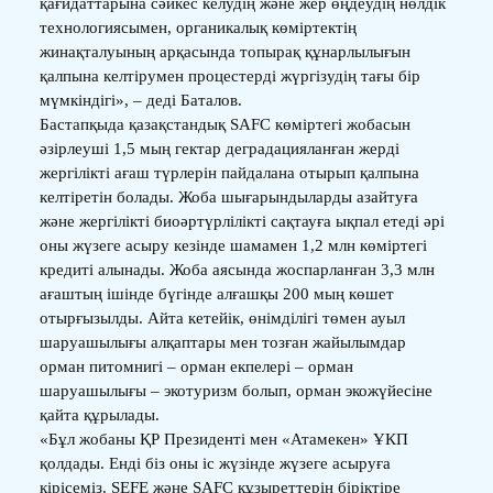
қағидаттарына сәйкес келудің және жер өңдеудің нөлдік
технологиясымен, органикалық көміртектің
жинақталуының арқасында топырақ құнарлылығын
қалпына келтірумен процестерді жүргізудің тағы бір
мүмкіндігі», – деді Баталов.
Бастапқыда қазақстандық SAFC көміртегі жобасын
әзірлеуші 1,5 мың гектар деградацияланған жерді
жергілікті ағаш түрлерін пайдалана отырып қалпына
келтіретін болады. Жоба шығарындыларды азайтуға
және жергілікті биоәртүрлілікті сақтауға ықпал етеді әрі
оны жүзеге асыру кезінде шамамен 1,2 млн көміртегі
кредиті алынады. Жоба аясында жоспарланған 3,3 млн
ағаштың ішінде бүгінде алғашқы 200 мың көшет
отырғызылды. Айта кетейік, өнімділігі төмен ауыл
шаруашылығы алқаптары мен тозған жайылымдар
орман питомнигі – орман екпелері – орман
шаруашылығы – экотуризм болып, орман экожүйесіне
қайта құрылады.
«Бұл жобаны ҚР Президенті мен «Атамекен» ҰКП
қолдады. Енді біз оны іс жүзінде жүзеге асыруға
кірісеміз. SEFE және SAFC құзыреттерін біріктіре