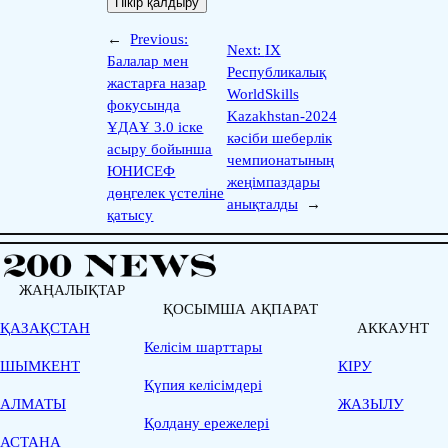
←
Previous:
Next:
IX
Балалар мен
Республикалық
жастарға назар
WorldSkills
фокусында
Kazakhstan-2024
ҰДАҰ 3.0 іске
кәсіби шеберлік
асыру бойынша
чемпионатының
ЮНИСЕФ
жеңімпаздары
дөңгелек үстеліне
анықталды
→
қатысу
ЖАҢАЛЫҚТАР
ҚОСЫМША АҚПАРАТ
ҚАЗАҚСТАН
АККАУНТ
Келісім шарттары
ШЫМКЕНТ
КІРУ
Қүпия келісімдері
АЛМАТЫ
ЖАЗЫЛУ
Қолдану ережелері
АСТАНА