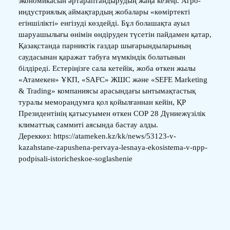
экономикасын әртараптандырудың жаңа кезеңі. Агро-
индустриялық аймақтардың жобалары «көміртекті
егіншілікті» енгізуді көздейді. Бұл болашақта ауыл
шаруашылығы өнімін өндіруден түсетін пайдамен қатар,
Қазақстанда парниктік газдар шығарындыларының
саудасынан қаражат табуға мүмкіндік болатынын
білдіреді. Естеріңізге сала кетейік, жоба өткен жылы
«Атамекен» ҰКП, «SAFC» ЖШС және «SEFE Marketing
& Trading» компаниясы арасындағы ынтымақтастық
туралы меморандумға қол қойылғаннан кейін, ҚР
Президентінің қатысуымен өткен СОР 28 Дүниежүзілік
климаттық саммиті аясында бастау алды.
Дереккөз: https://atameken.kz/kk/news/53123-v-
kazahstane-zapushena-pervaya-lesnaya-ekosistema-v-npp-
podpisali-istoricheskoe-soglashenie