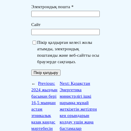
Электрондық пошта
*
Сайт
Пікір қалдырған келесі жолы
атымды, электрондық
поштамды және веб-сайтты осы
браузерде сақтаңыз.
←
Previous:
Next:
Қазақстан
2024 жылдың
Энергетика
басынан бері
министрлігі ішкі
16,5 мыңнан
нарыққа мұнай
астам
жеткізетін жетілген
этникалық
кен орындарын
қазақ қандас
қолдау үшін жаңа
мәртебесін
бастамалар