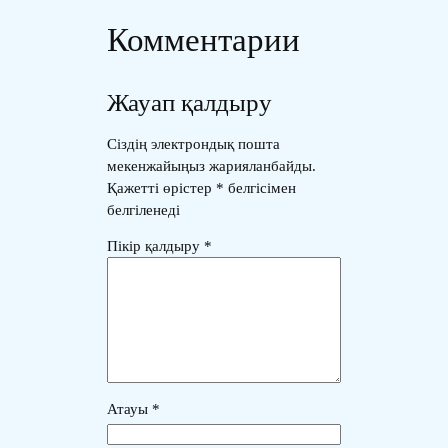
Комментарии
Жауап қалдыру
Сіздің электрондық пошта
мекенжайыңыз жарияланбайды.
Қажетті өрістер
*
белгісімен
белгіленеді
Пікір қалдыру
*
Атауы
*