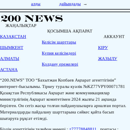
алды
дайындады
→
ЖАҢАЛЫҚТАР
ҚОСЫМША АҚПАРАТ
ҚАЗАҚСТАН
АККАУНТ
Келісім шарттары
ШЫМКЕНТ
КІРУ
Қүпия келісімдері
АЛМАТЫ
ЖАЗЫЛУ
Қолдану ережелері
АСТАНА
“200.NEWS” ТОО “Бахытжан Копбаев Ақпарат агенттігінін”
интернет-бысылымы. Тіркеу туралы куәлік №KZ77VPY00071781
Қазақстан Республикасы Ақпарат және коммуникациялар
министрлігінің Ақпарат комитетімен 2024 жылғы 21 ақпанда
берілген. Он сегіз жасқа толған пайданушыларға арналған портал.
Материалдарды пайдалану шарттарына сәйкес қайта басып
шығаруға рұқсат етіледі.
Біздің агенттігіңің телефон нөмері :
+77778848811
, почтасы :