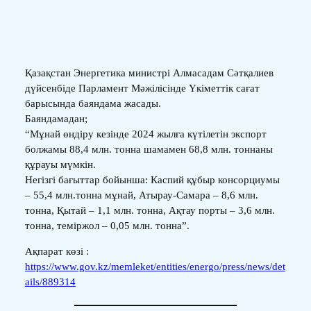
Қазақстан Энергетика министрі Алмасадам Сәтқалиев
дүйсенбіде Парламент Мәжілісінде Үкіметтік сағат
барысында баяндама жасады.
Баяндамадан;
“Мұнай өндіру кезінде 2024 жылға күтілетін экспорт
болжамы 88,4 млн. тонна шамамен 68,8 млн. тоннаны
құрауы мүмкін.
Негізгі бағыттар бойынша: Каспий құбыр консорциумы
– 55,4 млн.тонна мұнай, Атырау-Самара – 8,6 млн.
тонна, Қытай – 1,1 млн. тонна, Ақтау порты – 3,6 млн.
тонна, теміржол – 0,05 млн. тонна”.
Ақпарат көзі :
https://www.gov.kz/memleket/entities/energo/press/news/det
ails/889314