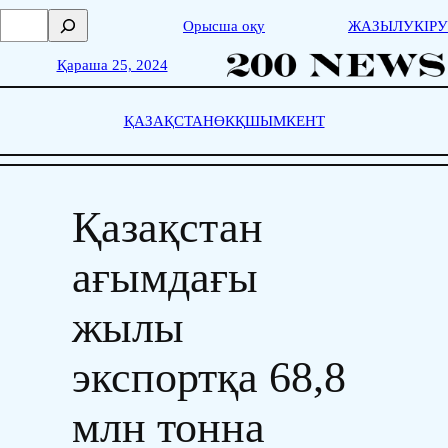
Skip
П
Орысша оқу
ЖАЗЫЛУ
КІРУ
to
о
content
и
Қараша 25, 2024
с
к
ҚАЗАҚСТАН
ӨКҚ
ШЫМКЕНТ
Қазақстан
ағымдағы
жылы
экспортқа 68,8
млн тонна