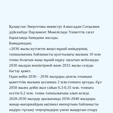
Қазақстан Энергетика министрі Алмасадам Сәтқалиев
дүйсенбіде Парламент Мәжілісінде Үкіметтік сағат
барысында баяндама жасады.
Баяндамадан;
«2036 жылы күтілетін жеңіл мұнай өнімдерінің
тапшылығына байланысты қуаттылығы жылына 10 млн
тонна болатын жаңа мұнай өңдеу зауытын жобалауды
2030 жылдан кешіктірмей және 2032 жылы салуды
бастау қажет.
Одан кейін 2030 – 2036 жылдары дизель отынына
қажеттілік жылына қосымша 2 млн.тоннаға артады, бұл
2050 жылға дейін жыл сайын 0,3-0,35 млн. тоннаға
өсетін 0,2 млн. тонна тапшылығына алып келеді.
2028-2030 жылдар аралығында 2036-2040 жылдары
жанар-жағармайдың ықтимал импортына байланысты
өндіріс-тұтыну теңгерімдерін үнемі жаңартып отыру