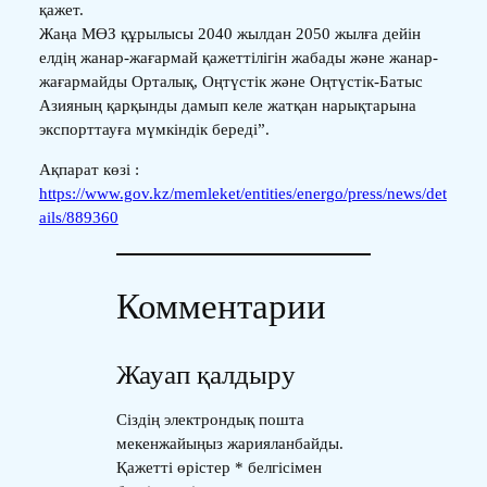
қажет.
Жаңа МӨЗ құрылысы 2040 жылдан 2050 жылға дейін
елдің жанар-жағармай қажеттілігін жабады және жанар-
жағармайды Орталық, Оңтүстік және Оңтүстік-Батыс
Азияның қарқынды дамып келе жатқан нарықтарына
экспорттауға мүмкіндік береді”.
Ақпарат көзі :
https://www.gov.kz/memleket/entities/energo/press/news/det
ails/889360
Комментарии
Жауап қалдыру
Сіздің электрондық пошта
мекенжайыңыз жарияланбайды.
Қажетті өрістер
*
белгісімен