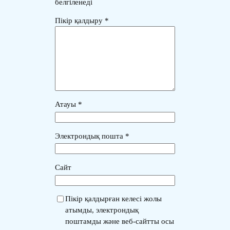
белгіленеді
Пікір қалдыру
*
Атауы
*
Электрондық пошта
*
Сайт
Пікір қалдырған келесі жолы
атымды, электрондық
поштамды және веб-сайтты осы