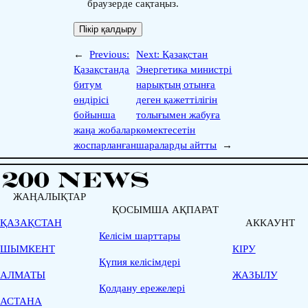
браузерде сақтаңыз.
←
Previous:
Next:
Қазақстан
Қазақстанда
Энергетика министрі
битум
нарықтың отынға
өндірісі
деген қажеттілігін
бойынша
толығымен жабуға
жаңа жобалар
көмектесетін
жоспарланған
шараларды айтты
→
ЖАҢАЛЫҚТАР
ҚОСЫМША АҚПАРАТ
ҚАЗАҚСТАН
АККАУНТ
Келісім шарттары
ШЫМКЕНТ
КІРУ
Қүпия келісімдері
АЛМАТЫ
ЖАЗЫЛУ
Қолдану ережелері
АСТАНА