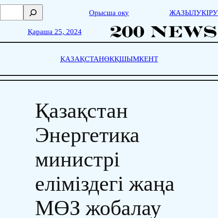
Skip
П
Орысша оқу
ЖАЗЫЛУ
КІРУ
to
о
content
и
Қараша 25, 2024
с
к
ҚАЗАҚСТАН
ӨКҚ
ШЫМКЕНТ
Қазақстан
Энергетика
министрі
еліміздегі жаңа
МӨЗ жобалау