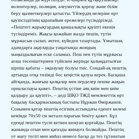
волонтерлер, полиция, әлеуметтік қорғау және білім
беру қызметкерлері қатысты. Үйлердің иелеріне өрт
қауіпсіздігінің қарапайым ережелері түсіндіріледі.
«Пештегі жарықтардың қаншалықты қауіпті екенін
түсіндіреміз. Жақсы қожайын жазда пешін, түтін
мұржасын сылап, әктеп, күйеден тазартады. Ұмытшақ
адамдарға ақауларды уақытында жоюдың
маңыздылығын еске саламыз. Пеш пен түтін мұржасы
ағаш төсеніштермен түйіскен жерінде қалыңдатылған
кірпіш қабаты – оқшаулау болуы тиіс. Сондай-ақ пештің
артында отқа төзімді бос кеңістік қалуы керек. Басқаша
айтқанда, жанғыш қалқалар мен перделер пешке жақын
орналаспауы қажет. Пештің үстіне аяқ киім мен киім
қалдыру да қауіпті», – деді ШҚО ТЖД мемлекеттік өрт
бақылау басқармасының бастығы Нұржан Өміржанов.
Сонымен қатар пештің есігінің астындағы еденге көлемі
кемінде 70х50 см металл парағын бекіту қажет. Бұл
еденді пештен түсіп кеткен шоқтан қорғайды. Пештің
жанында отын мен қағазды жинауға болмайды. Пештің
от жағу тесігі мен жиһаз немесе басқа да тез тұтанатын