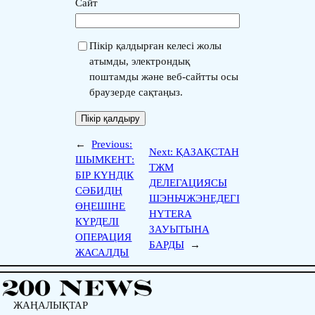
Сайт
Пікір қалдырған келесі жолы
атымды, электрондық
поштамды және веб-сайтты осы
браузерде сақтаңыз.
←
Previous:
Next:
ҚАЗАҚСТАН
ШЫМКЕНТ:
ТЖМ
БІР КҮНДІК
ДЕЛЕГАЦИЯСЫ
СӘБИДІҢ
ШЭНЬЧЖЭНЕДЕГІ
ӨҢЕШІНЕ
HYTERA
КҮРДЕЛІ
ЗАУЫТЫНА
ОПЕРАЦИЯ
БАРДЫ
→
ЖАСАЛДЫ
ЖАҢАЛЫҚТАР