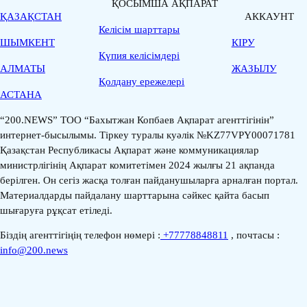
ҚОСЫМША АҚПАРАТ
ҚАЗАҚСТАН
АККАУНТ
Келісім шарттары
ШЫМКЕНТ
КІРУ
Қүпия келісімдері
АЛМАТЫ
ЖАЗЫЛУ
Қолдану ережелері
АСТАНА
“200.NEWS” ТОО “Бахытжан Копбаев Ақпарат агенттігінін”
интернет-бысылымы. Тіркеу туралы куәлік №KZ77VPY00071781
Қазақстан Республикасы Ақпарат және коммуникациялар
министрлігінің Ақпарат комитетімен 2024 жылғы 21 ақпанда
берілген. Он сегіз жасқа толған пайданушыларға арналған портал.
Материалдарды пайдалану шарттарына сәйкес қайта басып
шығаруға рұқсат етіледі.
Біздің агенттігіңің телефон нөмері :
+77778848811
, почтасы :
info@200.news