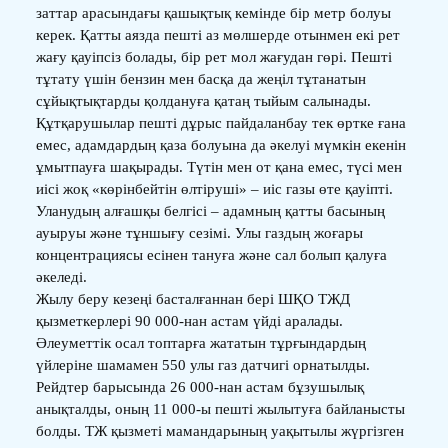
заттар арасындағы қашықтық кемінде бір метр болуы
керек. Қатты аязда пешті аз мөлшерде отынмен екі рет
жағу қауіпсіз болады, бір рет мол жағудан гөрі. Пешті
тұтату үшін бензин мен басқа да жеңіл тұтанатын
сұйықтықтарды қолдануға қатаң тыйым салынады.
Құтқарушылар пешті дұрыс пайдаланбау тек өртке ғана
емес, адамдардың қаза болуына да әкелуі мүмкін екенін
ұмытпауға шақырады. Түтін мен от қана емес, түсі мен
иісі жоқ «көрінбейтін өлтіруші» – иіс газы өте қауіпті.
Уланудың алғашқы белгісі – адамның қатты басының
ауыруы және тұншығу сезімі. Улы газдың жоғары
концентрациясы есінен тануға және сал болып қалуға
әкеледі.
Жылу беру кезеңі басталғаннан бері ШҚО ТЖД
қызметкерлері 90 000-нан астам үйді аралады.
Әлеуметтік осал топтарға жататын тұрғындардың
үйлеріне шамамен 550 улы газ датчигі орнатылды.
Рейдтер барысында 26 000-нан астам бұзушылық
анықталды, оның 11 000-ы пешті жылытуға байланысты
болды. ТЖ қызметі мамандарының уақытылы жүргізген