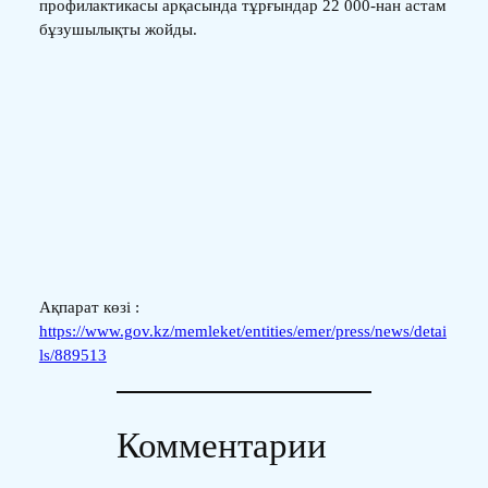
профилактикасы арқасында тұрғындар 22 000-нан астам
бұзушылықты жойды.
Ақпарат көзі :
https://www.gov.kz/memleket/entities/emer/press/news/detai
ls/889513
Комментарии