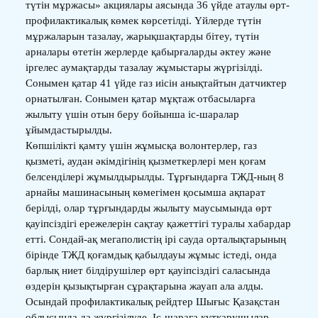
түтін мұржасы» акциялары аясында 36 үйде атаулы өрт-
профилактикалық көмек көрсетілді. Үйлерде түтін
мұржаларын тазалау, жарықшақтарды бітеу, түтін
арналары өтетін жерлерде қабырғаларды әктеу және
іргелес аумақтарды тазалау жұмыстары жүргізілді.
Сонымен қатар 41 үйде газ иісін анықтайтын датчиктер
орнатылған. Сонымен қатар мұқтаж отбасыларға
жылыту үшін отын беру бойынша іс-шаралар
ұйымдастырылды.
Көпшілікті қамту үшін жұмысқа волонтерлер, газ
қызметі, аудан әкімдігінің қызметкерлері мен қоғам
белсенділері жұмылдырылды. Тұрғындарға ТЖД-ның 8
арнайы машинасының көмегімен қосымша ақпарат
берілді, олар тұрғындарды жылыту маусымында өрт
қауіпсіздігі ережелерін сақтау қажеттігі туралы хабардар
етті. Сондай-ақ мегаполистің ірі сауда орталықтарының
бірінде ТЖД қоғамдық қабылдауы жұмыс істеді, онда
барлық ниет білдірушілер өрт қауіпсіздігі саласында
өздерін қызықтырған сұрақтарына жауап ала алды.
Осындай профилактикалық рейдтер Шығыс Қазақстан
облысында да жүргізілуде. Іс-шараға құтқарушылар,