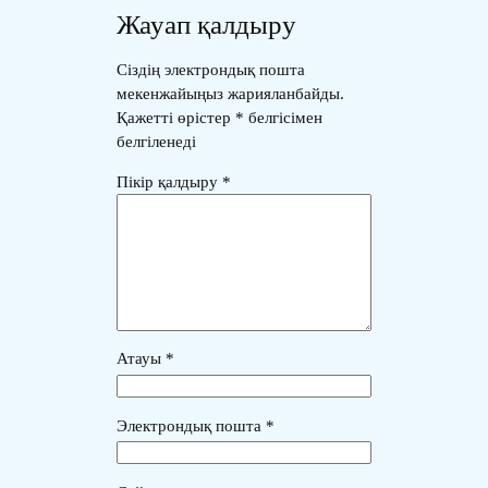
Жауап қалдыру
Сіздің электрондық пошта
мекенжайыңыз жарияланбайды.
Қажетті өрістер
*
белгісімен
белгіленеді
Пікір қалдыру
*
Атауы
*
Электрондық пошта
*