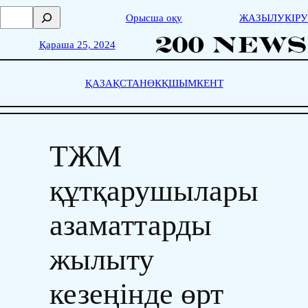
Skip
П
Орысша оқу
ЖАЗЫЛУ
КІРУ
to
о
content
и
Қараша 25, 2024
с
к
ҚАЗАҚСТАН
ӨКҚ
ШЫМКЕНТ
ТЖМ
құтқарушылары
азаматтарды
жылыту
кезеңінде өрт