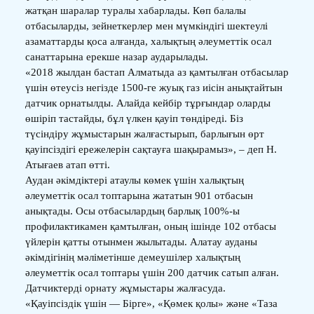
жатқан шаралар туралы хабарлады. Көп балалы
отбасыларды, зейнеткерлер мен мүмкіндігі шектеулі
азаматтарды қоса алғанда, халықтың әлеуметтік осал
санаттарына ерекше назар аударылады.
«2018 жылдан бастап Алматыда аз қамтылған отбасылар
үшін өтеусіз негізде 1500-ге жуық газ иісін анықтайтын
датчик орнатылды. Алайда кейбір тұрғындар оларды
өшіріп тастайды, бұл үлкен қауіп төндіреді. Біз
түсіндіру жұмыстарын жалғастырып, барлығын өрт
қауіпсіздігі ережелерін сақтауға шақырамыз», – деп Н.
Атығаев атап өтті.
Аудан әкімдіктері атаулы көмек үшін халықтың
әлеуметтік осал топтарына жататын 901 отбасын
анықтады. Осы отбасылардың барлық 100%-ы
профилактикамен қамтылған, оның ішінде 102 отбасы
үйлерін қатты отынмен жылытады. Алатау ауданы
әкімдігінің мәліметінше демеушілер халықтың
әлеуметтік осал топтары үшін 200 датчик сатып алған.
Датчиктерді орнату жұмыстары жалғасуда.
«Қауіпсіздік үшін — Бірге», «Қөмек қолы» және «Таза