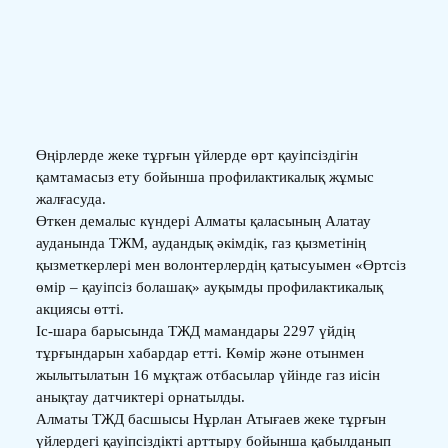
Өңірлерде жеке тұрғын үйлерде өрт қауіпсіздігін
қамтамасыз ету бойынша профилактикалық жұмыс
жалғасуда.
Өткен демалыс күндері Алматы қаласының Алатау
ауданында ТЖМ, аудандық әкімдік, газ қызметінің
қызметкерлері мен волонтерлердің қатысуымен «Өртсіз
өмір – қауіпсіз болашақ» ауқымды профилактикалық
акциясы өтті.
Іс-шара барысында ТЖД мамандары 2297 үйдің
тұрғындарын хабардар етті. Көмір және отынмен
жылытылатын 16 мұқтаж отбасылар үйінде газ иісін
анықтау датчиктері орнатылды.
Алматы ТЖД басшысы Нұрлан Атығаев жеке тұрғын
үйлердегі қауіпсіздікті арттыру бойынша қабылданып