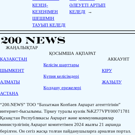
КЕЗЕҢ-
ӘЛЕУЕТІ АРТЫП
КЕЗЕҢІМЕН
КЕЛЕДІ
→
ШЕШІМІН
ТАУЫП КЕЛЕДІ
ЖАҢАЛЫҚТАР
ҚОСЫМША АҚПАРАТ
ҚАЗАҚСТАН
АККАУНТ
Келісім шарттары
ШЫМКЕНТ
КІРУ
Қүпия келісімдері
АЛМАТЫ
ЖАЗЫЛУ
Қолдану ережелері
АСТАНА
“200.NEWS” ТОО “Бахытжан Копбаев Ақпарат агенттігінін”
интернет-бысылымы. Тіркеу туралы куәлік №KZ77VPY00071781
Қазақстан Республикасы Ақпарат және коммуникациялар
министрлігінің Ақпарат комитетімен 2024 жылғы 21 ақпанда
берілген. Он сегіз жасқа толған пайданушыларға арналған портал.