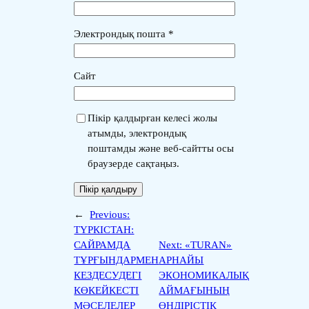
Электрондық пошта
*
Сайт
Пікір қалдырған келесі жолы
атымды, электрондық
поштамды және веб-сайтты осы
браузерде сақтаңыз.
←
Previous:
ТҮРКІСТАН:
САЙРАМДА
Next:
«TURAN»
ТҰРҒЫНДАРМЕН
АРНАЙЫ
КЕЗДЕСУДЕГІ
ЭКОНОМИКАЛЫҚ
КӨКЕЙКЕСТІ
АЙМАҒЫНЫҢ
МӘСЕЛЕЛЕР
ӨНДІРІСТІК