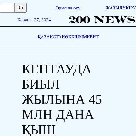
Skip
П
Орысша оқу
ЖАЗЫЛУ
КІРУ
to
о
content
и
Қараша 27, 2024
с
к
ҚАЗАҚСТАН
ӨКҚ
ШЫМКЕНТ
КЕНТАУДА
БИЫЛ
ЖЫЛЫНА 45
МЛН ДАНА
ҚЫШ