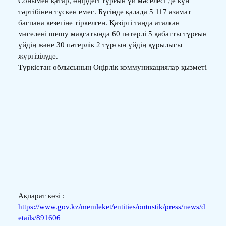
Сонымен қатар, өңірдегі тұрғын үй мәселесі де күн
тәртібінен түскен емес. Бүгінде қалада 5 117 азамат
баспана кезегіне тіркелген. Қазіргі таңда аталған
мәселені шешу мақсатында 60 пәтерлі 5 қабатты тұрғын
үйдің және 30 пәтерлік 2 тұрғын үйдің құрылысы
жүргізілуде.
Түркістан облысының Өңірлік коммуникациялар қызметі
Ақпарат көзі :
https://www.gov.kz/memleket/entities/ontustik/press/news/d
etails/891606