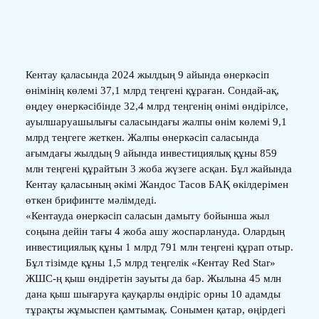
Кентау қаласында 2024 жылдың 9 айында өнеркәсіп
өнімінің көлемі 37,1 млрд теңгені құраған. Сондай-ақ,
өңдеу өнеркәсібінде 32,4 млрд теңгенің өнімі өндірілсе,
ауылшаруашылығы саласындағы жалпы өнім көлемі 9,1
млрд теңгеге жеткен. Жалпы өнеркәсіп саласында
ағымдағы жылдың 9 айында инвестициялық құны 859
млн теңгені құрайтын 3 жоба жүзеге асқан. Бұл жайында
Кентау қаласының әкімі Жандос Тасов БАҚ өкілдерімен
өткен брифингте мәлімдеді.
«Кентауда өнеркәсіп саласын дамыту бойынша жыл
соңына дейін тағы 4 жоба ашу жоспарлануда. Олардың
инвестициялық құны 1 млрд 791 млн теңгені құрап отыр.
Бұл тізімде құны 1,5 млрд теңгелік «Кентау Red Star»
ЖШС-ң қыш өндіретін зауыты да бар. Жылына 45 млн
дана қыш шығаруға қауқарлы өндіріс орны 10 адамды
тұрақты жұмыспен қамтымақ. Сонымен қатар, өңірдегі