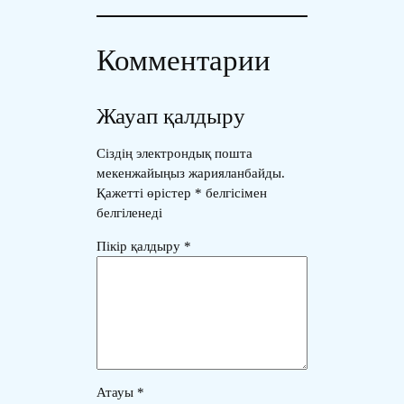
Комментарии
Жауап қалдыру
Сіздің электрондық пошта
мекенжайыңыз жарияланбайды.
Қажетті өрістер
*
белгісімен
белгіленеді
Пікір қалдыру
*
Атауы
*