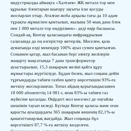
индустриалды аймақта «Халтаев» ЖК металл тор мен
құрылыс блоктарын шығару зауыты іске қосуды
жоспарлап отыр. Аталған жоба арқылы тағы да 10 адам
тұрақты жұмыспен қамтылып, жылына 50 мың дана блок
пен 1 000 металл тор өндірілмек»- деді өңір басшысы.
Сондай-ақ, Кентау қаласындағы инфрақұрылым
саласында да оң өзгерістер жетерлік. Мәселен, қала
аумағында елді мекендер 100% ауыз сумен қамтылған.
Сонымен қатар, жыл басынан бері электр желілерін
жаңарту мақсатында 7 дана трансформатор
ауыстырылып, 15,3 шақырым желіні қайта құру
жұмыстары жүргізілуде. Бұдан бөлек, жыл соңына дейін
тұрғындарды табиғи газбен қамту көрсеткішін 93%-ға
жеткізу жоспарланған. Тоғыз айдың қорытындысымен
18 000 абоненттің 14 981-і, яғни 83%-ы табиғи газ
жүйесіне қосылды. Өңірдегі жол мәселесі де оңтайлы
шешімін тауып келеді. Бүгінде Кентау қаласы және оған
қарасты ауылдардағы 365 шақырым көшенің 82,1%-ы
қанағаттанарлық жағдайда. Жыл соңында бұл
көрсеткішті 87,7 %-ға жеткізу көзделген.