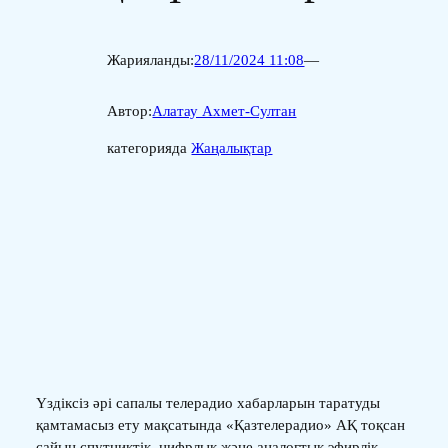
Жарияланды:
28/11/2024 11:08
—
Автор:
Алатау Ахмет-Султан
категорияда
Жаңалықтар
Үздіксіз әрі сапалы телерадио хабарларын таратуды
қамтамасыз ету мақсатында «Қазтелерадио» АҚ тоқсан
сайын спутниктік, цифрлық және аналогтық эфирлік