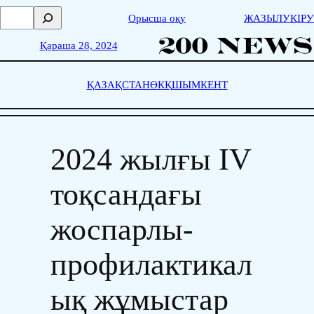
Skip
П
Орысша оқу
ЖАЗЫЛУ
КІРУ
to
о
content
и
Қараша 28, 2024
с
к
ҚАЗАҚСТАН
ӨКҚ
ШЫМКЕНТ
2024 жылғы IV
тоқсандағы
жоспарлы-
профилактикал
ық жұмыстар