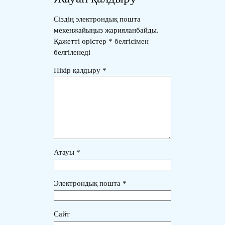
Сіздің электрондық пошта
мекенжайыңыз жарияланбайды.
Қажетті өрістер
*
белгісімен
белгіленеді
Пікір қалдыру
*
Атауы
*
Электрондық пошта
*
Сайт