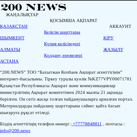
ЖАҢАЛЫҚТАР
ҚОСЫМША АҚПАРАТ
ҚАЗАҚСТАН
АККАУНТ
Келісім шарттары
ШЫМКЕНТ
КІРУ
Қүпия келісімдері
АЛМАТЫ
ЖАЗЫЛУ
Қолдану ережелері
АСТАНА
“200.NEWS” ТОО “Бахытжан Копбаев Ақпарат агенттігінін”
интернет-бысылымы. Тіркеу туралы куәлік №KZ77VPY00071781
Қазақстан Республикасы Ақпарат және коммуникациялар
министрлігінің Ақпарат комитетімен 2024 жылғы 21 ақпанда
берілген. Он сегіз жасқа толған пайданушыларға арналған портал.
Материалдарды пайдалану шарттарына сәйкес қайта басып
шығаруға рұқсат етіледі.
Біздің агенттігіңің телефон нөмері :
+77778848811
, почтасы :
info@200.news