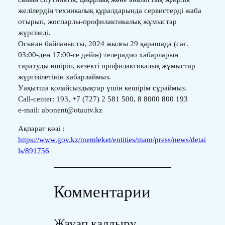
желілердің техникалық құралдарында сервистерді жаба
отырып, жоспарлы-профилактикалық жұмыстар
жүргізеді.
Осыған байланысты, 2024 жылғы 29 қарашада (сағ.
03:00-ден 17:00-ге дейін) телерадио хабарларын
таратуды өшіріп, кезекті профилактикалық жұмыстар
жүргізілетінін хабарлаймыз.
Уақытша қолайсыздықтар үшін кешірім сұраймыз.
Сall-сenter: 193, +7 (727) 2 581 500, 8 8000 800 193
e-mail: abonent@otautv.kz
Ақпарат көзі :
https://www.gov.kz/memleket/entities/mam/press/news/detai
ls/891756
Комментарии
Жауап қалдыру