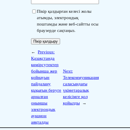
Пікір қалдырған келесі жолы
атымды, электрондық
поштамды және веб-сайтты осы
браузерде сақтаңыз.
←
Previous:
Қазақстанда
көмірсутектер
бойынша жер
Next:
қойнауын
Телекоммуникация
пайдалану
саласындағы
құқығын беруге
үкіметаралық
арналған
келісімге қол
оныншы
қойылды
→
электрондық
аукцион
аяқталды