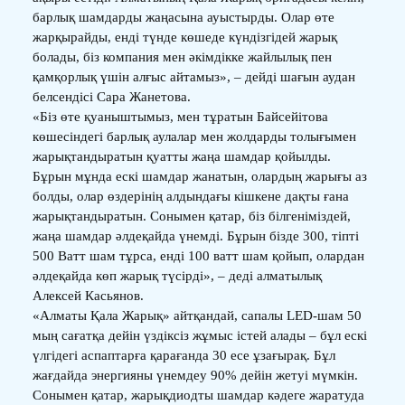
барлық шамдарды жаңасына ауыстырды. Олар өте
жарқырайды, енді түнде көшеде күндізгідей жарық
болады, біз компания мен әкімдікке жайлылық пен
қамқорлық үшін алғыс айтамыз», – дейді шағын аудан
белсендісі Сара Жанетова.
«Біз өте қуаныштымыз, мен тұратын Байсейітова
көшесіндегі барлық аулалар мен жолдарды толығымен
жарықтандыратын қуатты жаңа шамдар қойылды.
Бұрын мұнда ескі шамдар жанатын, олардың жарығы аз
болды, олар өздерінің алдындағы кішкене дақты ғана
жарықтандыратын. Сонымен қатар, біз білгеніміздей,
жаңа шамдар әлдеқайда үнемді. Бұрын бізде 300, тіпті
500 Ватт шам тұрса, енді 100 ватт шам қойып, олардан
әлдеқайда көп жарық түсірді», – деді алматылық
Алексей Касьянов.
«Алматы Қала Жарық» айтқандай, сапалы LED-шам 50
мың сағатқа дейін үздіксіз жұмыс істей алады – бұл ескі
үлгідегі аспаптарға қарағанда 30 есе ұзағырақ. Бұл
жағдайда энергияны үнемдеу 90% дейін жетуі мүмкін.
Сонымен қатар, жарықдиодты шамдар кәдеге жаратуда