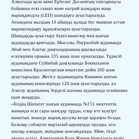
Алматыда қала әкімі Ерболат Досаевтың тапсырмасы
бойынша ескі сынап және натрий шамдары жаңа
жарықдиодты (LED) шамдарға ауыстырылуда.
Ағымдағы жылдың 10 айында қалада бес мыңнан астам
жарықтандыру құрылғылары ауыстырылды.
Шамдарды ауыстыру бүкіл көшелер мен шағын
аудандарды қамтыды. Мысалы, Наурызбай ауданында
Абай мен Алатау даңғылдарының қиылысында
ескілерінің орнына 335 жаңа шам орнатылды. Түрксіб
ауданындағы Сүйінбай даңғылында Бекмаханов
көшесінен Красногорская көшесіне дейін 260 шам
ауыстырылды. Жетісу ауданындағы Көкжиек шағын
ауданының көшелерінде 120 шам ауыстырылды, ал
Алатау ауданының Зерделі шағына ауданында осыншама
шам жаңарды.
«Біздің Шапағат шағын ауданында №151 мектептің
жанында ескі сары шамдар тұрды, олар өте күңгірт
жанатын. көшеде жарық қосулы кезде қараңғы болды.
Балалар сабақтан жартылай қараңғыда оралды, ата-
аналар алаңдап, әкімдікке шағымданды. Міне, бізді
ақыры естіді. Алматының Қала Жарық бригадасы келіп,