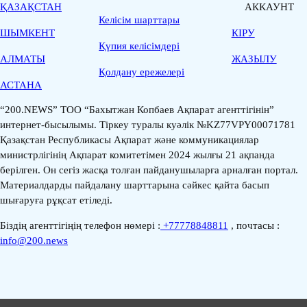
ҚАЗАҚСТАН
АККАУНТ
Келісім шарттары
ШЫМКЕНТ
КІРУ
Қүпия келісімдері
АЛМАТЫ
ЖАЗЫЛУ
Қолдану ережелері
АСТАНА
“200.NEWS” ТОО “Бахытжан Копбаев Ақпарат агенттігінін”
интернет-бысылымы. Тіркеу туралы куәлік №KZ77VPY00071781
Қазақстан Республикасы Ақпарат және коммуникациялар
министрлігінің Ақпарат комитетімен 2024 жылғы 21 ақпанда
берілген. Он сегіз жасқа толған пайданушыларға арналған портал.
Материалдарды пайдалану шарттарына сәйкес қайта басып
шығаруға рұқсат етіледі.
Біздің агенттігіңің телефон нөмері :
+77778848811
, почтасы :
info@200.news