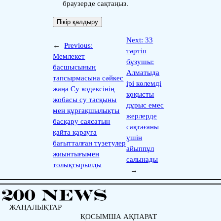
браузерде сақтаңыз.
Next:
33
←
Previous:
тәртіп
Мемлекет
бұзушы:
басшысының
Алматыда
тапсырмасына сәйкес
ірі көлемді
жаңа Су кодексінің
қоқысты
жобасы су тасқыны
дұрыс емес
мен құрғақшылықты
жерлерде
басқару саясатын
сақтағаны
қайта қарауға
үшін
бағытталған түзетулер
айыппұл
жиынтығымен
салынады
толықтырылды
→
ЖАҢАЛЫҚТАР
ҚОСЫМША АҚПАРАТ