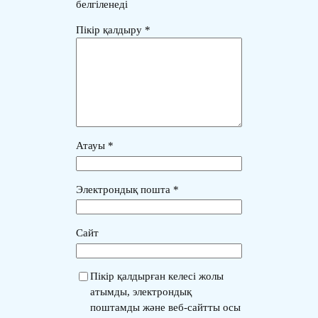
белгіленеді
Пікір қалдыру
*
Атауы
*
Электрондық пошта
*
Сайт
Пікір қалдырған келесі жолы
атымды, электрондық
поштамды және веб-сайтты осы