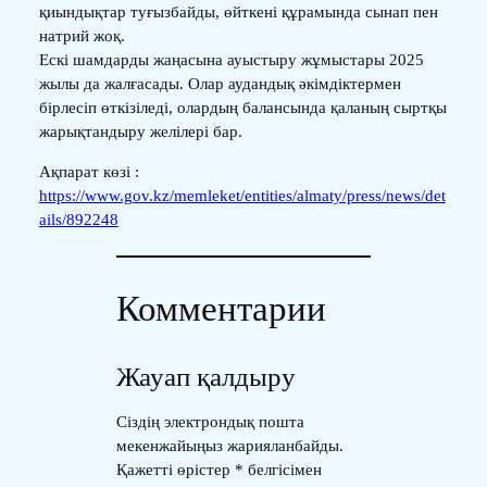
қиындықтар туғызбайды, өйткені құрамында сынап пен
натрий жоқ.
Ескі шамдарды жаңасына ауыстыру жұмыстары 2025
жылы да жалғасады. Олар аудандық әкімдіктермен
бірлесіп өткізіледі, олардың балансында қаланың сыртқы
жарықтандыру желілері бар.
Ақпарат көзі :
https://www.gov.kz/memleket/entities/almaty/press/news/det
ails/892248
Комментарии
Жауап қалдыру
Сіздің электрондық пошта
мекенжайыңыз жарияланбайды.
Қажетті өрістер
*
белгісімен