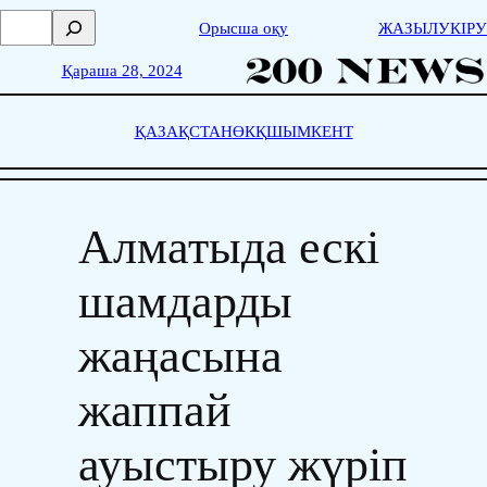
Skip
П
Орысша оқу
ЖАЗЫЛУ
КІРУ
to
о
content
и
Қараша 28, 2024
с
к
ҚАЗАҚСТАН
ӨКҚ
ШЫМКЕНТ
Алматыда ескі
шамдарды
жаңасына
жаппай
ауыстыру жүріп