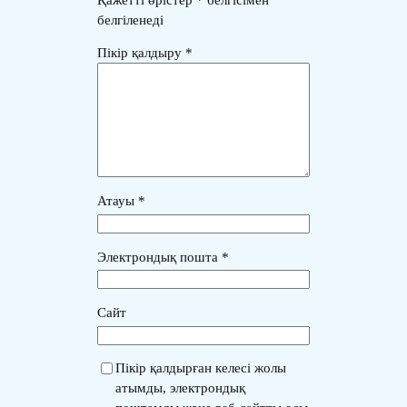
белгіленеді
Пікір қалдыру
*
Атауы
*
Электрондық пошта
*
Сайт
Пікір қалдырған келесі жолы
атымды, электрондық