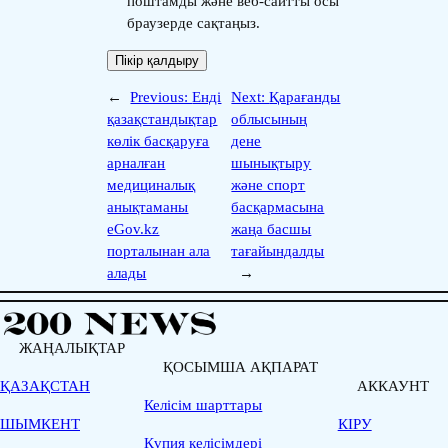
поштамды және веб-сайтты осы
браузерде сақтаңыз.
←
Previous:
Енді
Next:
Қарағанды
қазақстандықтар
облысының
көлік басқаруға
дене
арналған
шынықтыру
медициналық
және спорт
анықтаманы
басқармасына
eGov.kz
жаңа басшы
порталынан ала
тағайындалды
алады
→
ЖАҢАЛЫҚТАР
ҚОСЫМША АҚПАРАТ
ҚАЗАҚСТАН
АККАУНТ
Келісім шарттары
ШЫМКЕНТ
КІРУ
Қүпия келісімдері