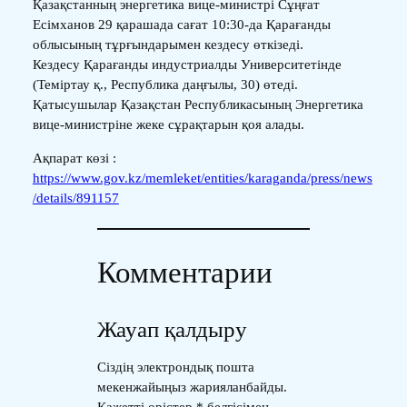
Қазақстанның энергетика вице-министрі Сұңғат
Есімханов 29 қарашада сағат 10:30-да Қарағанды
облысының тұрғындарымен кездесу өткізеді.
Кездесу Қарағанды индустриалды Университетінде
(Теміртау қ., Республика даңғылы, 30) өтеді.
Қатысушылар Қазақстан Республикасының Энергетика
вице-министріне жеке сұрақтарын қоя алады.
Ақпарат көзі :
https://www.gov.kz/memleket/entities/karaganda/press/news
/details/891157
Комментарии
Жауап қалдыру
Сіздің электрондық пошта
мекенжайыңыз жарияланбайды.
Қажетті өрістер
*
белгісімен