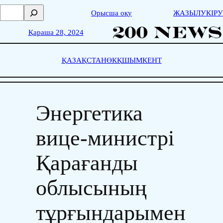
Skip
П
Орысша оқу
ЖАЗЫЛУ
КІРУ
to
о
content
и
Қараша 28, 2024
с
к
ҚАЗАҚСТАН
ӨКҚ
ШЫМКЕНТ
Энергетика
вице-министрі
Қарағанды
облысының
тұрғындарымен