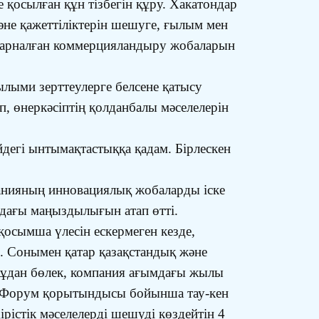
е қосылған құн тізбегін құру. Хакатондар
не қажеттіліктерін шешуге, ғылым мен
не арналған коммерцияландыру жобаларын
лыми зерттеулерге белсене қатысу
, өнеркәсіптің қолданбалы мәселелерін
йдегі ынтымақтастыққа қадам. Бірлескен
нияның инновациялық жобаларды іске
рудағы маңыздылығын атап өтті.
қосымша үлесін ескермеген кезде,
. Сонымен қатар қазақстандық және
Бұдан бөлек, компания ағымдағы жылы
і. Форум қорытындысы бойынша тау-кен
істік мәселелерді шешуді көздейтін 4