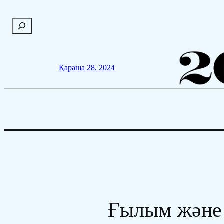
Мазмұнға
П
өту
о
и
с
Қараша 28, 2024
к
Ғылым және 