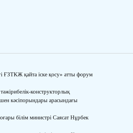
гі ҒЗТКЖ қайта іске қосу» атты форум
е тәжірибелік-конструкторлық
ешен кәсіпорындары арасындағы
ғары білім министрі Саясат Нұрбек