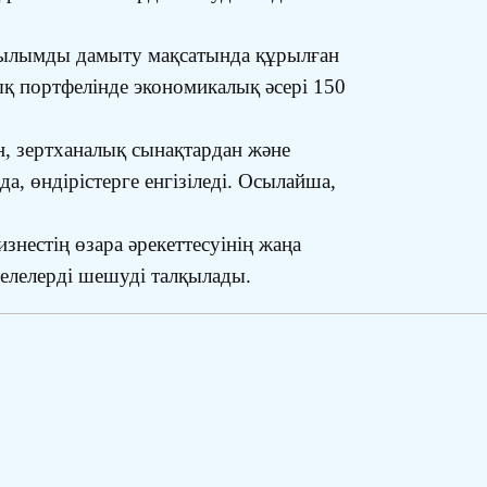
рылымды дамыту мақсатында құрылған
 портфелінде экономикалық әсері 150
н, зертханалық сынақтардан және
а, өндірістерге енгізіледі. Осылайша,
нестің өзара әрекеттесуінің жаңа
селелерді шешуді талқылады.