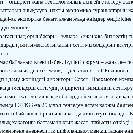
і – өндірісті жаңа технологиялық деңгейге көтеру жән
ыттарын анықтауға, нақты экономика сұраныстарын жә
ндай-ақ экспортқа бағытталған жаңа өнімдер өндірісі
деді министр.
рағасының орынбасары Гүлнара Бижанова бизнестің ғы
ндардың ынтымақтастығының сәтті мысалдарын келтіріп
 өтті.
ас байланысты екі тізбек. Бүгінгі форум – жаңа деңге
ізе аламыз деп сенемін», – деп атап өтті Г.Бижанова.
ы даму жөніндегі директоры Сәкен Шаяхметов компа
аңа тәсілдерді енгізудің өндірістің тиімділігін артты
ылыми-технологиялық жобаларды іске асыруға қосқан 
сында ҒЗТКЖ-ға 25 млрд теңгеден астам қаржы бөлген
ығыз байланыс орнатылғанын да атап өтуге болады. 
ялық хакатонға бастамашылық жасап, табысты өткізд
мен және өнеркәсіптік цифрландырумен ұштасқан өндір