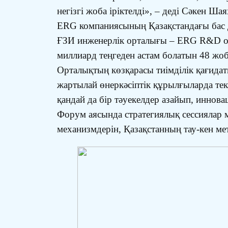
негізгі жоба іріктелді», – деді Сәкен Ша
ERG компаниясының Қазақстандағы бас
ҒЗИ инженерлік орталығы – ERG R&D ор
миллиард теңгеден астам болатын 48 жоба
Орталықтың көзқарасы тиімділік қағидат
жартылай өнеркәсіптік құрылғыларда текс
қандай да бір тәуекелдер азайып, иннова
Форум аясында стратегиялық сессиялар м
механизмдерін, Қазақстанның тау-кен ме