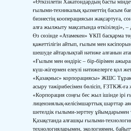
«Өткізілетін Хакатондардың басты міндет
ғылыми-техникалық қызметтің басым бағ
бизнестің кооперациясын жақсартуға, со
алға жылжыту мақсатында өткізіледі», – 
Өз сөзінде «Атамекен» ҰКП басқарма тө
қажеттілігін айтып, ғылым мен кәсіпоры
шешуде айтарлықтай нәтиже алғанын атап
«Ғылым мен өндіріс – бір-бірімен ажырам
күш-жігермен елеулі нәтижелерге қол жетк
«Қазақмыс» корпорациясы» ЖШС Тұрақт
асыру тәжірибесімен бөлісіп, ҒЗТКЖ-ға ж
«Корпорация соңғы бес жыл ішінде ірі ғ
лицензиялық-келісімшарттық шарттар ая
шетелдік ғылыми-зерттеу ұйымдарымен т
Қазақстанда алғашқы ғылыми-технологи
технологияларымен, экологиямен, байыту