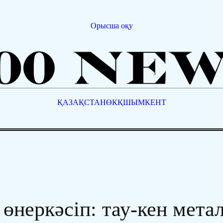
Орысша оқу
ҚАЗАҚСТАН
ӨКҚ
ШЫМКЕНТ
өнеркәсіп: тау-кен мета