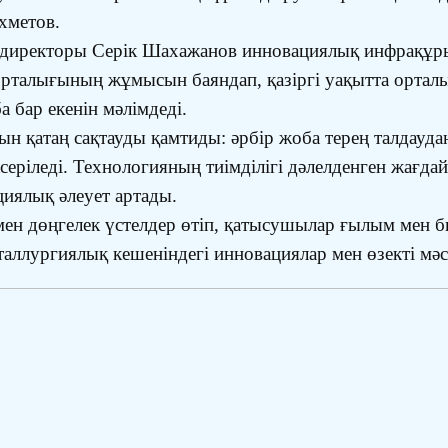
яхметов.
 директоры Серік Шахажанов инновациялық инфрақұ
талығының жұмысын баяндап, қазіргі уақытта орталық
 бар екенін мәлімдеді.
ын қатаң сақтауды қамтиды: әрбір жоба терең талдауда
еріледі. Технологияның тиімділігі дәлелденген жағдайд
циялық әлеует артады.
ен дөңгелек үстелдер өтіп, қатысушылар ғылым мен биз
таллургиялық кешеніндегі инновациялар мен өзекті мә