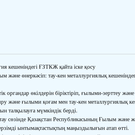
гия кешеніндегі ҒЗТКЖ қайта іске қосу
м және өнеркәсіп: тау-кен металлургиялық кешенінде
ік органдар өкілдерін біріктіріп, ғылыми-зерттеу жән
ыру және ғылыми қоғам мен тау-кен металлургиялық к
ын талқылауға мүмкіндік берді.
ау сөзінде Қазақстан Республикасының Ғылым және жо
ерзімді ынтымақтастықтың маңыздылығын атап өтті.