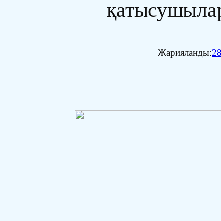
қатысушылар
Жарияланды:
28