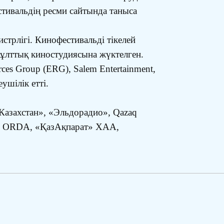
стивальдің ресми сайтында таныса
трлігі. Кинофестивальді тікелей
ұлттық киностудиясына жүктелген.
rces Group (ERG), Salem Entertainment,
ушілік етті.
 Казахстан», «Эльдорадио», Qazaq
ие», ORDA, «ҚазАқпарат» ХАА,