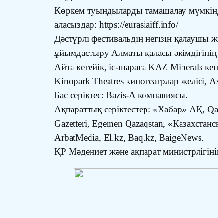
Көркем туындыларды тамашалау мүмкіндіг
аласыздар: https://eurasiaiff.info/
Дәстүрлі фестивальдің негізін қалаушы 
ұйымдастыру Алматы қаласы әкімдігіні
Айта кетейік, іс-шараға KAZ Minerals кен
Kinopark Theatres кинотеатрлар желісі, 
Бас серіктес: Bazis-A компаниясы.
Ақпараттық серіктестер: «Хабар» АҚ, Qa
Gazetteri, Egemen Qazaqstan, «Казахста
ArbatMedia, El.kz, Baq.kz, BaigeNews.
ҚР Мәдениет және ақпарат министрлігіні