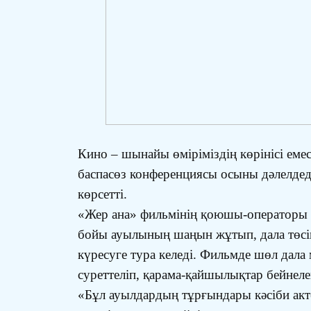
Кино – шынайы өміріміздің көрінісі ем
баспасөз конференциясы осыны дәлелдеді
көрсетті.
«Жер ана» фильмінің қоюшы-операторы И
бойы ауылының шаңын жұтып, дала төсін
күресуге тура келеді. Фильмде шөл дала
суреттеліп, қарама-қайшылықтар бейнеле
«Бұл ауылдардың тұрғындары кәсіби акте