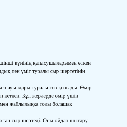
үшінші күнінің қатысушыларымен өткен
лдық пен үміт туралы сыр шертетінін
ен ауылдары туралы сөз қозғады. Өмір
 кеткен. Бұл жерлерде өмір үшін
ер мен жайлылыққа толы болашақ
рихтан сыр шертеді. Оны ойдан шығару