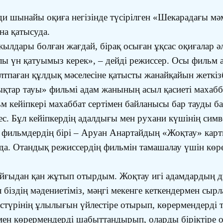
ди шынайы оқиға негізінде түсірілген «Шекарадағы м
на қатысуда.
лдары болған жағдай, бірақ осыған ұқсас оқиғалар әлі
лы үн қатуымыз керек», – дейді режиссер. Осы фильм
алтпаған құлдық мәселесіне қатысты жанайқайын жеткіз
қтар тауы» фильмі адам жанының асыл қасиеті махабб
льм кейіпкері махаббат сертімен байланысы бар тауды 
с. Бұл кейіпкердің адалдығы мен рухани күшінің симво
н фильмдердің бірі – Аруан Анартайдың «Жоқтау» ка
уда. Отандық режиссердің фильмін тамашалау үшін көр
йғыдан қан жұтып отырдым. Жоқтау игі адамдардың дү
л біздің мәдениетіміз, мәңгі мекенге кеткендермен сыр
стүрінің ұлылығын үйлестіре отырып, көрермендерді те
мен көрермендерді шабыттандырып, оларды біріктіре 