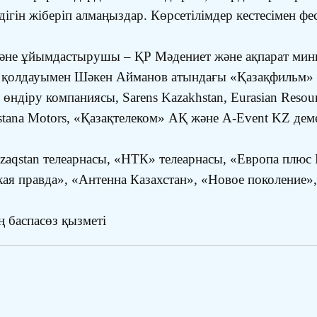
ін жіберіп алмаңыздар. Көрсетілімдер кестесімен фе
және ұйымдастырушы – ҚР Мәдениет және ақпарат минис
ң қолдауымен Шәкен Айманов атындағы «Қазақфильм» 
 өндіру компаниясы, Sarens Kazakhstan, Eurasian Resou
Astana Motors, «Қазақтелеком» АҚ және A-Event KZ деме
zaqstan телеарнасы, «НТК» телеарнасы, «Европа плюс
нская правда», «Антенна Казахстан», «Новое поколен
ң баспасөз қызметі