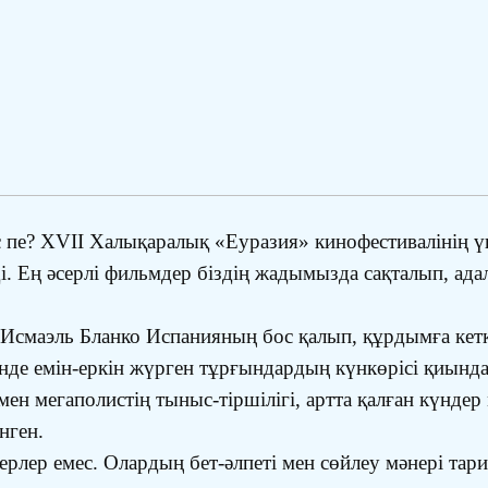
ес пе? XVII Халықаралық «Еуразия» кинофестивалінің 
. Ең әсерлі фильмдер біздің жадымызда сақталып, ада
смаэль Бланко Испанияның бос қалып, құрдымға кетк
де емін-еркін жүрген тұрғындардың күнкөрісі қиындап
 мен мегаполистің тыныс-тіршілігі, артта қалған күнд
нген.
рлер емес. Олардың бет-әлпеті мен сөйлеу мәнері та