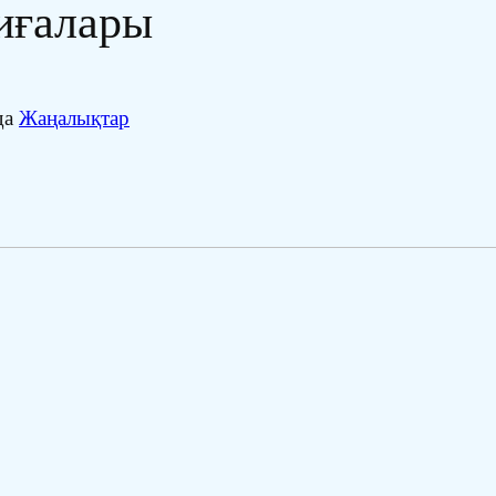
иғалары
да
Жаңалықтар