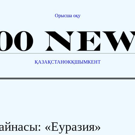
Орысша оқу
ҚАЗАҚСТАН
ӨКҚ
ШЫМКЕНТ
 айнасы: «Еуразия»