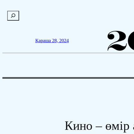
Мазмұнға
П
өту
о
и
с
Қараша 28, 2024
к
Кино – өмір