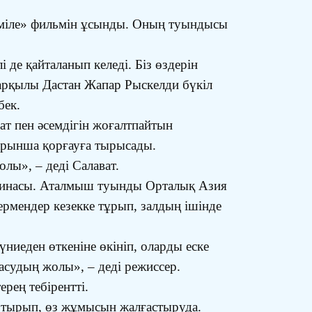
әміле» фильмін ұсынды. Оның туындысы
 де қайталанып келеді. Біз өздерін
 арқылы Дастан Жапар Рыскелди бүкіл
бек.
ат пен әсемдігін жоғалтпайтын
барынша қорғауға тырысады.
лы», – деді Салават.
ртинасы. Аталмыш туынды Орталық Азия
ермендер кезекке тұрып, залдың ішінде
ниеден өткеніне өкініп, оларды еске
ласудың жолы», – деді режиссер.
рең тебірентті.
отырып, өз жұмысын жалғастыруда.