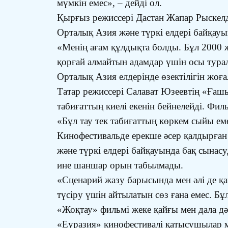
мүмкін емес», – дейді ол.
Қырғыз режиссері Дастан Жапар Рыскел
Орталық Азия және түркі елдері байқауы
«Менің ағам құлдықта болды. Бұл 2000 жы
қорғай алмайтын адамдар үшін осы тура
Орталық Азия елдерінде өзектілігін жоғ
Татар режиссері Салават Юзеевтің «Ғашы
табиғаттың киелі екенін бейнелейді. Фи
«Бұл тау тек табиғаттың көркем сыйы еме
Кинофестивальде ерекше әсер қалдырға
және түркі елдері байқауында бақ сынас
ине шаншар орын табылмады.
«Сценарий жазу барысында мен әлі де қа
түсіру үшін айтылатын сөз ғана емес. Бұ
«Жоқтау» фильмі жеке қайғы мен дала дә
«Еуразия» кинофестивалі қатысушылар 