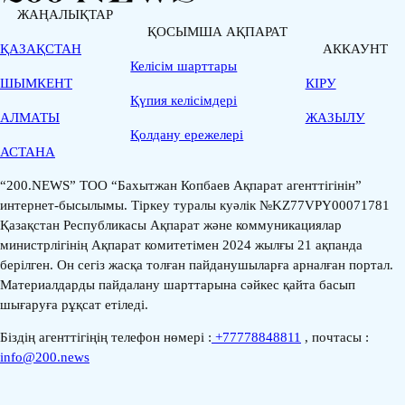
ЖАҢАЛЫҚТАР
ҚОСЫМША АҚПАРАТ
ҚАЗАҚСТАН
АККАУНТ
Келісім шарттары
ШЫМКЕНТ
КІРУ
Қүпия келісімдері
АЛМАТЫ
ЖАЗЫЛУ
Қолдану ережелері
АСТАНА
“200.NEWS” ТОО “Бахытжан Копбаев Ақпарат агенттігінін”
интернет-бысылымы. Тіркеу туралы куәлік №KZ77VPY00071781
Қазақстан Республикасы Ақпарат және коммуникациялар
министрлігінің Ақпарат комитетімен 2024 жылғы 21 ақпанда
берілген. Он сегіз жасқа толған пайданушыларға арналған портал.
Материалдарды пайдалану шарттарына сәйкес қайта басып
шығаруға рұқсат етіледі.
Біздің агенттігіңің телефон нөмері :
+77778848811
, почтасы :
info@200.news