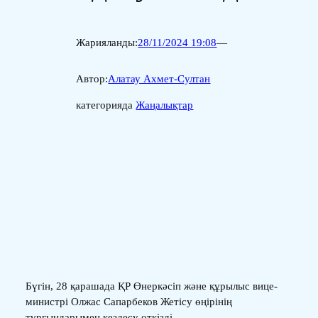
Жарияланды:
28/11/2024 19:08
—
Автор:
Алатау Ахмет-Султан
категорияда
Жаңалықтар
Бүгін, 28 қарашада ҚР Өнеркәсіп және құрылыс вице-
министрі Олжас Сапарбеков Жетісу өңірінің
тұрғындарымен кездесу өткізді.