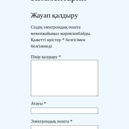
Жауап қалдыру
Сіздің электрондық пошта
мекенжайыңыз жарияланбайды.
Қажетті өрістер
*
белгісімен
белгіленеді
Пікір қалдыру
*
Атауы
*
Электрондық пошта
*