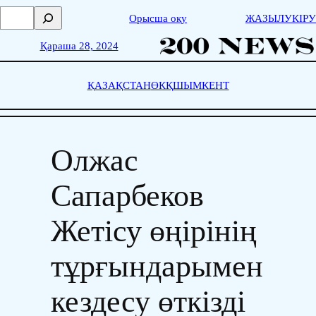
Skip
П
Орысша оқу
ЖАЗЫЛУ
КІРУ
to
о
content
и
Қараша 28, 2024
с
к
ҚАЗАҚСТАН
ӨКҚ
ШЫМКЕНТ
Олжас
Сапарбеков
Жетісу өңірінің
тұрғындарымен
кездесу өткізді