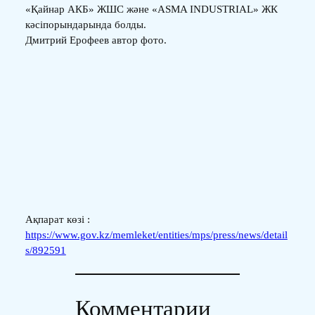
«Қайнар АКБ» ЖШС және «ASMA INDUSTRIAL» ЖК
кәсіпорындарында болды.
Дмитрий Ерофеев автор фото.
Ақпарат көзі :
https://www.gov.kz/memleket/entities/mps/press/news/detail
s/892591
Комментарии