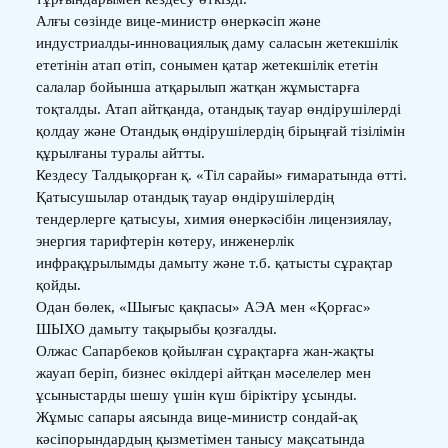
Алғы сөзінде вице-министр өнеркәсіп және
индустриалды-инновациялық даму саласын жетекшілік
ететінін атап өтіп, сонымен қатар жетекшілік ететін
салалар бойынша атқарылып жатқан жұмыстарға
тоқталды. Атап айтқанда, отандық тауар өндірушілерді
қолдау және Отандық өндірушілердің бірыңғай тізілімін
құрылғаны туралы айтты.
Кездесу Талдықорған қ. «Тіл сарайы» ғимаратында өтті.
Қатысушылар отандық тауар өндірушілердің
тендерлерге қатысуы, химия өнеркәсібін лицензиялау,
энергия тарифтерін көтеру, инженерлік
инфрақұрылымды дамыту және т.б. қатысты сұрақтар
қойды.
Одан бөлек, «Шығыс қақпасы» АЭА мен «Қорғас»
ШЫХО дамыту тақырыбы қозғалды.
Олжас Сапарбеков қойылған сұрақтарға жан-жақты
жауап беріп, бизнес өкілдері айтқан мәселелер мен
ұсыныстарды шешу үшін күш біріктіру ұсынды.
Жұмыс сапары аясында вице-министр сондай-ақ
кәсіпорындардың қызметімен танысу мақсатында