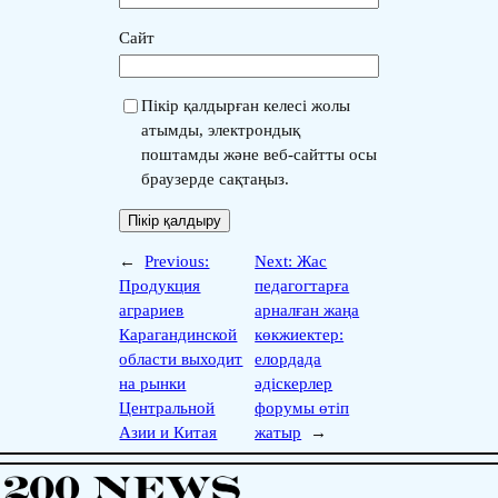
Сайт
Пікір қалдырған келесі жолы
атымды, электрондық
поштамды және веб-сайтты осы
браузерде сақтаңыз.
←
Previous:
Next:
Жас
Продукция
педагогтарға
аграриев
арналған жаңа
Карагандинской
көкжиектер:
области выходит
елордада
на рынки
әдіскерлер
Центральной
форумы өтіп
Азии и Китая
жатыр
→