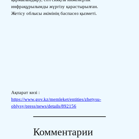
инфрақұрылымды жүргізу қарастырылған.
Жетісу облысы әкімінің баспасөз қызметі.
Ақпарат көзі :
https://www.gov.kz/memleket/entities/zhetysu-
oblysy/press/news/details/892156
Комментарии