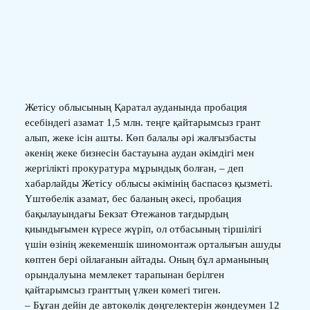
Жетісу облысының Қаратал ауданында пробация
есебіндегі азамат 1,5 млн. теңге қайтарымсыз грант
алып, жеке ісін ашты. Көп балалы әрі жалғызбасты
әкенің жеке бизнесін бастауына аудан әкімдігі мен
жергілікті прокуратура мұрындық болған, – деп
хабарлайды Жетісу облысы әкімінің баспасөз қызметі.
Үштөбелік азамат, бес баланың әкесі, пробация
бақылауындағы Бекзат Өтежанов тағдырдың
қиындығымен күресе жүріп, ол отбасының тіршілігі
үшін өзінің жекеменшік шиномонтаж орталығын ашуды
көптен бері ойлағанын айтады. Оның бұл арманының
орындалуына мемлекет тарапынан берілген
қайтарымсыз гранттың үлкен көмегі тиген.
– Бұған дейін де автокөлік дөңгелектерін жөндеумен 12