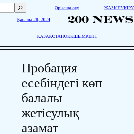
Skip
П
Орысша оқу
ЖАЗЫЛУ
КІРУ
to
о
content
и
Қараша 28, 2024
с
к
ҚАЗАҚСТАН
ӨКҚ
ШЫМКЕНТ
Пробация
есебіндегі көп
балалы
жетісулық
азамат