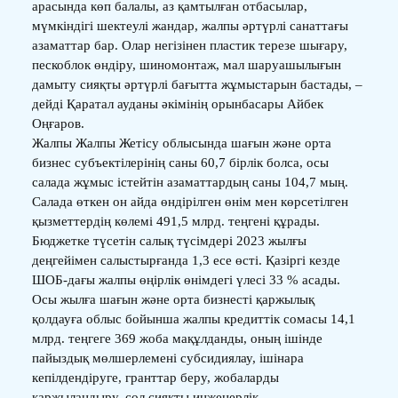
арасында көп балалы, аз қамтылған отбасылар,
мүмкіндігі шектеулі жандар, жалпы әртүрлі санаттағы
азаматтар бар. Олар негізінен пластик терезе шығару,
пескоблок өндіру, шиномонтаж, мал шаруашылығын
дамыту сияқты әртүрлі бағытта жұмыстарын бастады, –
дейді Қаратал ауданы әкімінің орынбасары Айбек
Оңғаров.
Жалпы Жалпы Жетісу облысында шағын және орта
бизнес субъектілерінің саны 60,7 бірлік болса, осы
салада жұмыс істейтін азаматтардың саны 104,7 мың.
Салада өткен он айда өндірілген өнім мен көрсетілген
қызметтердің көлемі 491,5 млрд. теңгені құрады.
Бюджетке түсетін салық түсімдері 2023 жылғы
деңгейімен салыстырғанда 1,3 есе өсті. Қазіргі кезде
ШОБ-дағы жалпы өңірлік өнімдегі үлесі 33 % асады.
Осы жылға шағын және орта бизнесті қаржылық
қолдауға облыс бойынша жалпы кредиттік сомасы 14,1
млрд. теңгеге 369 жоба мақұлданды, оның ішінде
пайыздық мөлшерлемені субсидиялау, ішінара
кепілдендіруге, гранттар беру, жобаларды
қаржыландыру, сол сияқты инженерлік