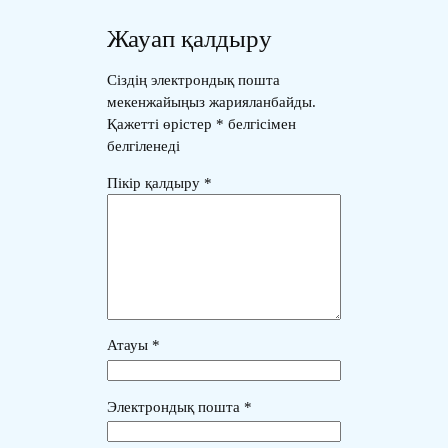
Жауап қалдыру
Сіздің электрондық пошта
мекенжайыңыз жарияланбайды.
Қажетті өрістер
*
белгісімен
белгіленеді
Пікір қалдыру
*
Атауы
*
Электрондық пошта
*