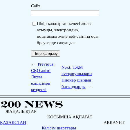
Сайт
Пікір қалдырған келесі жолы
атымды, электрондық
поштамды және веб-сайтты осы
браузерде сақтаңыз.
←
Previous:
Next:
ТЖМ
СҚО әкімі
құтқарушылары
Литва
Пионер шыңын
елшісімен
бағындырды
→
кездесті
ЖАҢАЛЫҚТАР
ҚОСЫМША АҚПАРАТ
ҚАЗАҚСТАН
АККАУНТ
Келісім шарттары