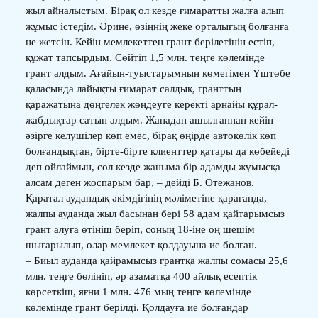
жыл айналыстым. Бірақ ол кезде ғимаратты жалға алып
жұмыс істедім. Әрине, өзіңнің жеке орталығың болғанға
не жетсін. Кейін мемлекеттен грант берілетінін естіп,
құжат тапсырдым. Сөйтіп 1,5 млн. теңге көлемінде
грант алдым. Ағайын-туыстарымның көмегімен Үштөбе
қаласында лайықты ғимарат салдық, гранттың
қаражатына дөңгелек жөндеуге керекті арнайы құрал-
жабдықтар сатып алдым. Жаңадан ашылғаннан кейін
әзірге келушілер көп емес, бірақ өңірде автокөлік көп
болғандықтан, бірте-бірте клиенттер қатары да көбейеді
деп ойлаймын, сол кезде жаныма бір адамды жұмысқа
алсам деген жоспарым бар, – дейді Б. Өтежанов.
Қаратал аудандық әкімдігінің мәліметіне қарағанда,
жалпы ауданда жыл басынан бері 58 адам қайтарымсыз
грант алуға өтініш беріп, соның 18-іне оң шешім
шығарылып, олар мемлекет қолдауына ие болған.
– Биыл ауданда қайрамысыз грантқа жалпы сомасы 25,6
млн. теңге бөлініп, әр азаматқа 400 айлық есептік
көрсеткіш, яғни 1 млн. 476 мың теңге көлемінде
көлемінде грант берілді. Қолдауға ие болғандар