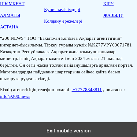
ШЫМКЕНТ
КІРУ
Қүпия келісімдері
АЛМАТЫ
ЖАЗЫЛУ
Қолдану ережелері
АСТАНА
“200.NEWS” ТОО “Бахытжан Копбаев Ақпарат агенттігінін”
интернет-бысылымы. Тіркеу туралы куәлік №KZ77VPY00071781
Қазақстан Республикасы Ақпарат және коммуникациялар
министрлігінің Ақпарат комитетімен 2024 жылғы 21 ақпанда
берілген. Он сегіз жасқа толған пайданушыларға арналған портал.
Материалдарды пайдалану шарттарына сәйкес қайта басып
шығаруға рұқсат етіледі.
Біздің агенттігіңің телефон нөмері :
+77778848811
, почтасы :
info@200.news
Exit mobile version