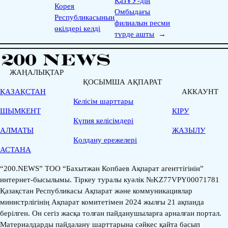
ҚазҰУ-дің
Корея
Омбыдағы
Республикасының
филиалын ресми
өкілдері келді
түрде ашты
→
ЖАҢАЛЫҚТАР
ҚОСЫМША АҚПАРАТ
ҚАЗАҚСТАН
АККАУНТ
Келісім шарттары
ШЫМКЕНТ
КІРУ
Қүпия келісімдері
АЛМАТЫ
ЖАЗЫЛУ
Қолдану ережелері
АСТАНА
“200.NEWS” ТОО “Бахытжан Копбаев Ақпарат агенттігінін”
интернет-бысылымы. Тіркеу туралы куәлік №KZ77VPY00071781
Қазақстан Республикасы Ақпарат және коммуникациялар
министрлігінің Ақпарат комитетімен 2024 жылғы 21 ақпанда
берілген. Он сегіз жасқа толған пайданушыларға арналған портал.
Материалдарды пайдалану шарттарына сәйкес қайта басып