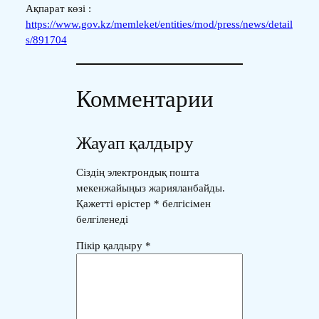
Ақпарат көзі :
https://www.gov.kz/memleket/entities/mod/press/news/detail
s/891704
Комментарии
Жауап қалдыру
Сіздің электрондық пошта
мекенжайыңыз жарияланбайды.
Қажетті өрістер
*
белгісімен
белгіленеді
Пікір қалдыру
*