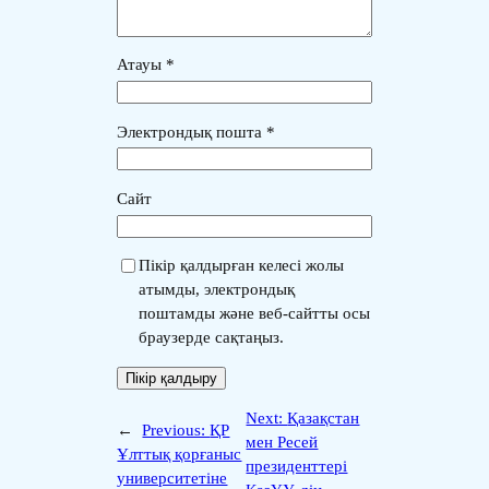
Атауы
*
Электрондық пошта
*
Сайт
Пікір қалдырған келесі жолы
атымды, электрондық
поштамды және веб-сайтты осы
браузерде сақтаңыз.
Next:
Қазақстан
←
Previous:
ҚР
мен Ресей
Ұлттық қорғаныс
президенттері
университетіне