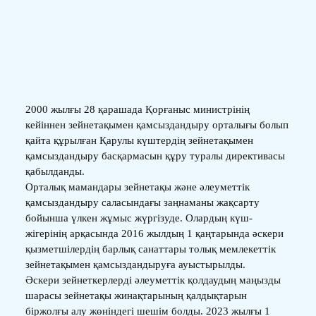
2000 жылғы 28 қарашада Қорғаныс министрінің
кейіннен зейнетақымен қамсыздандыру орталығы болып
қайта құрылған Қарулы күштердің зейнетақымен
қамсыздандыру басқармасын құру туралы директивасы
қабылданды.
Орталық мамандары зейнетақы және әлеуметтік
қамсыздандыру саласындағы заңнаманы жақсарту
бойынша үлкен жұмыс жүргізуде. Олардың күш-
жігерінің арқасында 2016 жылдың 1 қаңтарында әскери
қызметшілердің барлық санаттары толық мемлекеттік
зейнетақымен қамсыздандыруға ауыстырылды.
Әскери зейнеткерлерді әлеуметтік қолдаудың маңызды
шарасы зейнетақы жинақтарының қалдықтарын
біржолғы алу жөніндегі шешім болды. 2023 жылғы 1