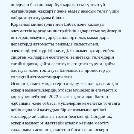
шілдеден бастап олар бұл қаражатты тұрғын үй
жағдайларын жақсарту және емдеу ақысын төлеу үшін
пайдалануға құқылы болды.
Қорғаныс министрлігі мен Еңбек және халықты
әлеуметтік қорғау министрлігінің ақпараттық жүйелерін
интеграциялаудың арқасында орталық мамандары
деректерді автоматты режимде салыстырып,
өзектендіруді жүргізіп келеді. Сонымен қатар, еңбек
сіңірген жылдарын есептеуге, зейнетақы төлемдерін
тағайындауға, қайта есептеуге, тоқтата тұруға, қайта
бастауға және тоқтатуға байланысты процестер де
толықтай автоматтандырылған.
Әскери қызмет міндеттерін атқару кезінде қаза тапқан
әскери қызметшілердің отбасы мүшелерін әлеуметтік
қорғау күшейтілді. 2022 жылғы қаңтардан бастап
жұбайына және отбасы мүшелеріне кәмелетке толғанға
дейін ақшалай қамтудың бір жалақысына дейінгі
мөлшерде ай сайынғы төлем белгіленді. Сондай-ақ,
әскери қызмет міндеттерін атқару кезінде мертігу
салдарынан әскери қызметтен босатылған әскери