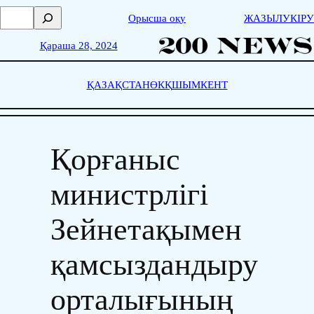
Skip
П
Орысша оқу
ЖАЗЫЛУ
КІРУ
to
о
content
и
Қараша 28, 2024
с
к
ҚАЗАҚСТАН
ӨКҚ
ШЫМКЕНТ
Қорғаныс
министрлігі
Зейнетақымен
қамсыздандыру
орталығының