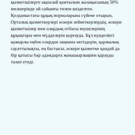
қызметшілерге ақшалай қамтылым жалақысының 50%
мөлшерінде ай сайынғы төлем көзделген.
Қолданыстағы құқық нормаларына сүйене отырып,
Орталық қызметкерлері әскери зейнеткерлердің, әскери
қызметшілер мен олардың отбасы мүшелерінің
құқықтары мен мүдделерін қорғауда. Бұл күнделікті
қажырлы еңбек олардан заңнама негіздерін, қаржылық
сауаттылықты, ең бастысы, әскери қызметке қандай да
бір қатысы бар адамдарға жанашырлықпен қарауды
талап етеді.