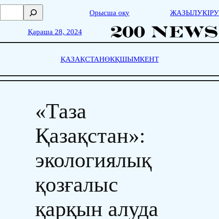
Skip
П
Орысша оқу
ЖАЗЫЛУ
КІРУ
to
о
content
и
Қараша 28, 2024
с
к
ҚАЗАҚСТАН
ӨКҚ
ШЫМКЕНТ
«Таза
Қазақстан»:
экологиялық
қозғалыс
қарқын алуда