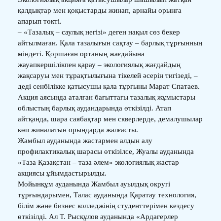
қалдықтар мен қоқыстарды жинап, арнайы орынға
апарып төкті.
– «Тазалық – саулық негізі» деген нақыл сөз бекер
айтылмаған. Қала тазалығын сақтау – барлық тұрғынның
міндеті. Қоршаған ортаның жағдайына
жауапкершілікпен қарау – экологиялық жағдайдың
жақсаруы мен тұрақтылығына тікелей әсерін тигізеді, –
деді сенбілікке қатысушы қала тұрғыны Марат Спатаев.
Акция аясында аталған бағыттағы тазалық жұмыстары
облыстың барлық аудандарында өткізілді. Атап
айтқанда, шара саябақтар мен скверлерде, демалушылар
көп жиналатын орындарда жалғасты.
Жамбыл ауданында жастармен алдын алу
профилактикалық шарасы өткізілсе, Жуалы ауданында
«Таза Қазақстан – таза әлем» экологиялық жастар
акциясы ұйымдастырылды.
Мойынқұм ауданында Жамбыл ауылдық округі
тұрғындарымен, Талас ауданында Қаратау технология,
білім және бизнес колледжінің студенттерімен кездесу
өткізілді. Ал Т. Рысқұлов ауданында «Ардагерлер