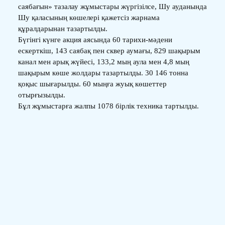
саябағын» тазалау жұмыстары жүргізілсе, Шу ауданында
Шу қаласының көшелері қажетсіз жарнама
құралдарынан тазартылды.
Бүгінгі күнге акция аясында 60 тарихи-мәдени
ескерткіш, 143 саябақ пен сквер аумағы, 829 шақырым
канал мен арық жүйесі, 133,2 мың аула мен 4,8 мың
шақырым көше жолдары тазартылды. 30 146 тонна
қоқыс шығарылды. 60 мыңға жуық көшеттер
отырғызылды.
Бұл жұмыстарға жалпы 1078 бірлік техника тартылды.