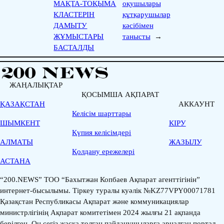
МАҚТА-ТОҚЫМА
оқушылары
КЛАСТЕРІН
құтқарушылар
ДАМЫТУ
кәсібімен
ЖҰМЫСТАРЫ
танысты
→
БАСТАЛДЫ
ЖАҢАЛЫҚТАР
ҚОСЫМША АҚПАРАТ
ҚАЗАҚСТАН
АККАУНТ
Келісім шарттары
ШЫМКЕНТ
КІРУ
Қүпия келісімдері
АЛМАТЫ
ЖАЗЫЛУ
Қолдану ережелері
АСТАНА
“200.NEWS” ТОО “Бахытжан Копбаев Ақпарат агенттігінін”
интернет-бысылымы. Тіркеу туралы куәлік №KZ77VPY00071781
Қазақстан Республикасы Ақпарат және коммуникациялар
министрлігінің Ақпарат комитетімен 2024 жылғы 21 ақпанда
берілген. Он сегіз жасқа толған пайданушыларға арналған портал.