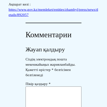
Ақпарат көзі :
https://www.gov.kz/memleket/entities/zhambyl/press/news/d
etails/892057
Комментарии
Жауап қалдыру
Сіздің электрондық пошта
мекенжайыңыз жарияланбайды.
Қажетті өрістер
*
белгісімен
белгіленеді
Пікір қалдыру
*