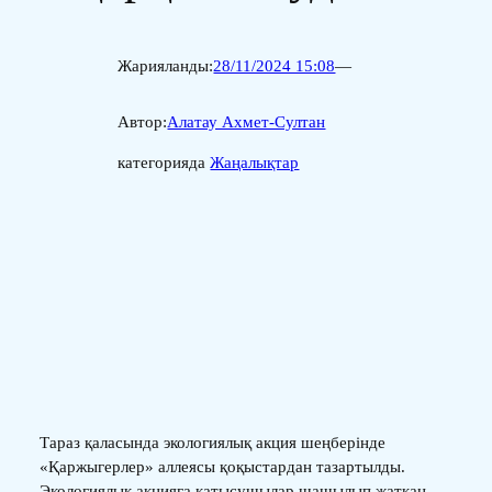
Жарияланды:
28/11/2024 15:08
—
Автор:
Алатау Ахмет-Султан
категорияда
Жаңалықтар
Тараз қаласында экологиялық акция шеңберінде
«Қаржыгерлер» аллеясы қоқыстардан тазартылды.
Экологиялық акцияға қатысушылар шашылып жатқан