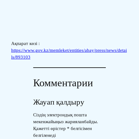
Ақпарат көзі :
https://www.gov.kz/memleket/entities/abay/press/news/detai
ls/893103
Комментарии
Жауап қалдыру
Сіздің электрондық пошта
мекенжайыңыз жарияланбайды.
Қажетті өрістер
*
белгісімен
белгіленеді