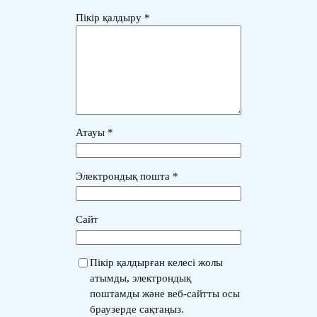
Пікір қалдыру
*
Атауы
*
Электрондық пошта
*
Сайт
Пікір қалдырған келесі жолы
атымды, электрондық
поштамды және веб-сайтты осы
браузерде сақтаңыз.