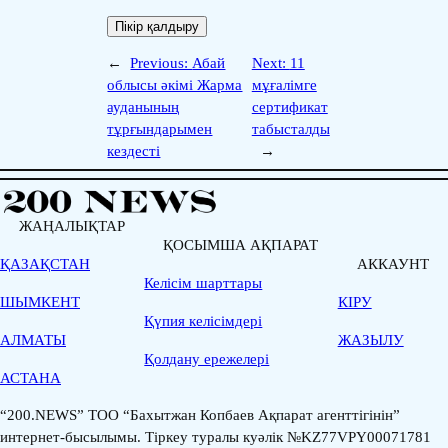
←
Previous:
Абай
Next:
11
облысы әкімі Жарма
мұғалімге
ауданының
сертификат
тұрғындарымен
табысталды
кездесті
→
ЖАҢАЛЫҚТАР
ҚОСЫМША АҚПАРАТ
ҚАЗАҚСТАН
АККАУНТ
Келісім шарттары
ШЫМКЕНТ
КІРУ
Қүпия келісімдері
АЛМАТЫ
ЖАЗЫЛУ
Қолдану ережелері
АСТАНА
“200.NEWS” ТОО “Бахытжан Копбаев Ақпарат агенттігінін”
интернет-бысылымы. Тіркеу туралы куәлік №KZ77VPY00071781