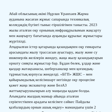
Абай облысының әкімі Нұрлан Ұранхаев Жарма
ауданына жасаған жұмыс сапарында техникалық
колледждің бүгінгі тыныс-тіршілігімен танысты. 2023
жылы аталған оқу орнының инфрақұрылымын жақсарту
мен жаңғырту бағытында ауқымды құрылыс жұмыстары
жүргізілді.
Атқарылған істер қатарында қазандықпен оқу ғимараты
арасындағы жылу трассасын ауыстыру, жылу және су
инженерлік желілерін жөндеу, жаңа жылу қазандықтарын
орнату сияқты жұмыстар бар. Бұдан бөлек, ұлдар және
қыздар жатақханасы, шеберханалар мен қоғамдық-
тұрмыстық корпусы жөнделді. «БГП» ЖШС – мен
қайырымдылық келісімшарт негізінде оқу процесіне
қажет жаңа экскаватор және БелАЗ
жаттықтырушыларын алу маңызды қадам болды.
Ағымдағы жылдың мамыр айында аталған
серіктестікпен арадағы келісімге сәйкес Пайдалы
қазбалардың орнын ашық өңдеу» мамандығы үшін 2