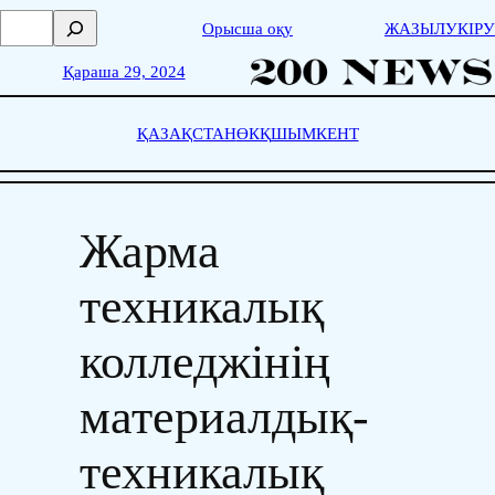
Skip
П
Орысша оқу
ЖАЗЫЛУ
КІРУ
to
о
content
и
Қараша 29, 2024
с
к
ҚАЗАҚСТАН
ӨКҚ
ШЫМКЕНТ
Жарма
техникалық
колледжінің
материалдық-
техникалық