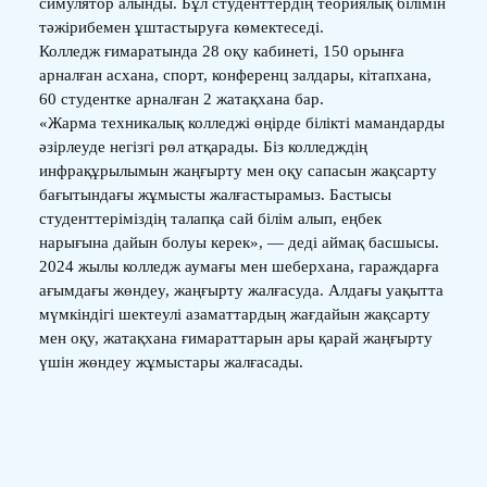
симулятор алынды. Бұл студенттердің теориялық білімін
тәжірибемен ұштастыруға көмектеседі.
Колледж ғимаратында 28 оқу кабинеті, 150 орынға
арналған асхана, спорт, конференц залдары, кітапхана,
60 студентке арналған 2 жатақхана бар.
«Жарма техникалық колледжі өңірде білікті мамандарды
әзірлеуде негізгі рөл атқарады. Біз колледждің
инфрақұрылымын жаңғырту мен оқу сапасын жақсарту
бағытындағы жұмысты жалғастырамыз. Бастысы
студенттеріміздің талапқа сай білім алып, еңбек
нарығына дайын болуы керек», — деді аймақ басшысы.
2024 жылы колледж аумағы мен шеберхана, гараждарға
ағымдағы жөндеу, жаңғырту жалғасуда. Алдағы уақытта
мүмкіндігі шектеулі азаматтардың жағдайын жақсарту
мен оқу, жатақхана ғимараттарын ары қарай жаңғырту
үшін жөндеу жұмыстары жалғасады.