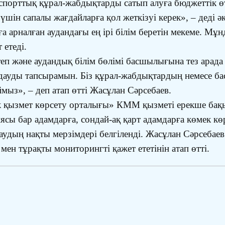
н спорттық құрал-жабдықтарды сатып алуға бюджеттік ө
шін сапалы жағдайларға қол жеткізуі керек», – деді ә
арналған аудандағы ең ірі білім беретін мекеме. Мұнд
 етеді.
п және аудандық білім бөлімі басшылығына тез арада
ындауды тапсырамын. Біз құрал-жабдықтардың немесе ба
ймыз», – деп атап өтті Жасұлан Сәрсебаев.
к қызмет көрсету орталығы» КММ қызметі ерекше бақы
сы бар адамдарға, сондай-ақ қарт адамдарға көмек көр
ың нақты мерзімдері белгіленді. Жасұлан Сәрсебаев 
н тұрақты мониторингті қажет ететінін атап өтті.