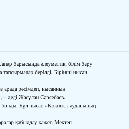
апар барысында әлеуметтік, білім беру
тапсырмалар берілді. Бірінші нысан
ез арада рәсімдеп, нысанның
, – деді Жасұлан Сәрсебаев.
 болды. Бұл нысан «Көкпекті ауданының
ралар қабылдау қажет. Мектеп