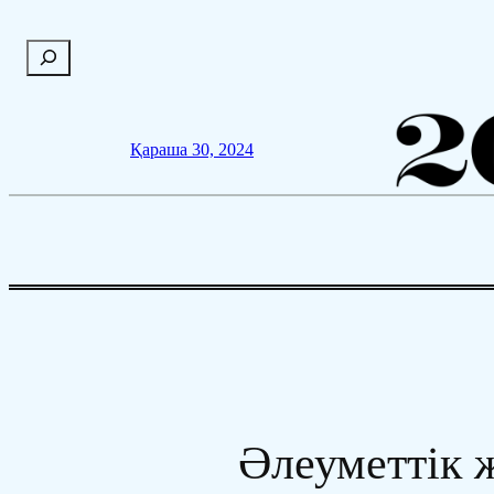
Мазмұнға
П
өту
о
и
с
Қараша 30, 2024
к
Әлеуметтік 