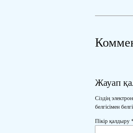
Комме
Жауап қ
Сіздің электр
белгісімен белг
Пікір қалдыру