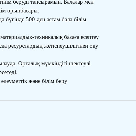
тінім беруді тапсырамын. Балалар мен
кім орынбасары.
а бүгінде 500-ден астам бала білім
 материалдық-техникалық базаға есептеу
сқа ресурстардың жетіспеушілігінен оқу
лауда. Орталық мүмкіндігі шектеулі
сетеді.
әлеуметтік және білім беру