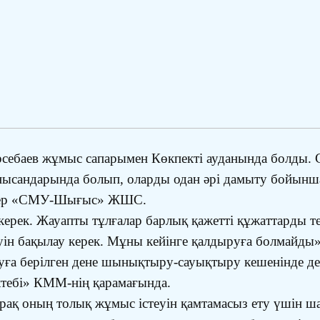
себаев жұмыс сапарымен Көкпекті ауданында болды. С
ысандарында болып, оларды одан әрі дамыту бойынша 
дігер «СМУ-Шығыс» ЖШС.
 керек. Жауапты тұлғалар барлық қажетті құжаттарды т
луін бақылау керек. Мұны кейінге қалдыруға болмайды»
уға берілген дене шынықтыру-сауықтыру кешенінде де
ктебі» КММ-нің қарамағында.
рақ оның толық жұмыс істеуін қамтамасыз ету үшін ша