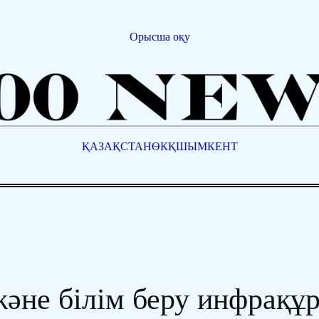
Орысша оқу
ҚАЗАҚСТАН
ӨКҚ
ШЫМКЕНТ
және білім беру инфрақ