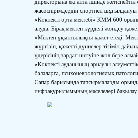
директорына екі апта ішінде жетіспейті
жасөспірімдердің спортпен шұғылдануы ү
«Көкпекті орта мектебі» КММ 600 орынға 
алуда. Бірақ мектеп күрделі жөндеу қажет
«Мектеп ұқыптылықты қажет етеді. Мекте
жүргізіп, қажетті дүниелер тізімін дай
үдерісінің зардап шегуіне жол бере алма
«Көкпекті ауданының арнаулы әлеуметті
балаларға, психоневрологиялық патология
Сапар барысында тапсырмаларды орындауд
инфрақұрылымының мәселелері бақылау ме