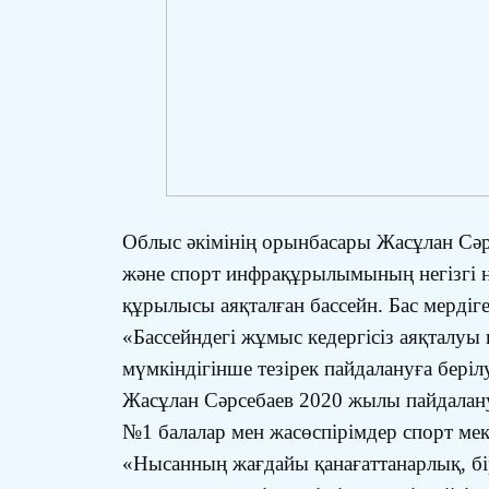
Облыс әкімінің орынбасары Жасұлан Сәр
және спорт инфрақұрылымының негізгі н
құрылысы аяқталған бассейн. Бас мер
«Бассейндегі жұмыс кедергісіз аяқталуы
мүмкіндігінше тезірек пайдалануға бері
Жасұлан Сәрсебаев 2020 жылы пайдалан
№1 балалар мен жасөспірімдер спорт ме
«Нысанның жағдайы қанағаттанарлық, бі