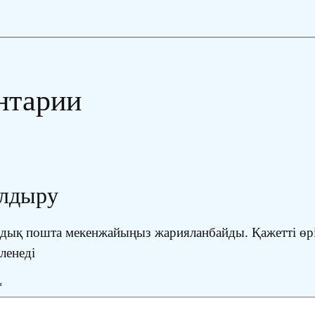
нтарии
алдыру
ондық пошта мекенжайыңыз жарияланбайды.
Қажетті өр
іленеді
*