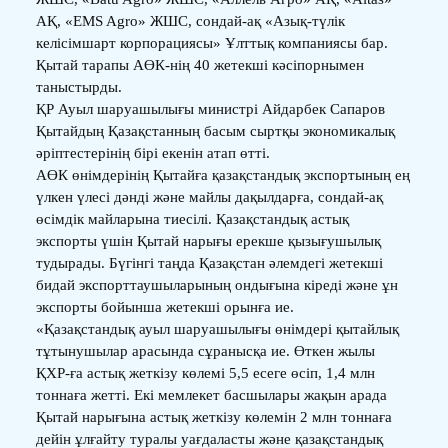
АҚ, «EMS Agro» ЖШС, сондай-ақ «Азық-түлік
келісімшарт корпорациясы» Ұлттық компаниясы бар.
Қытай тарапы АӨК-нің 40 жетекші кәсіпорнымен
таныстырды.
ҚР Ауыл шаруашылығы министрі Айдарбек Сапаров
Қытайдың Қазақстанның басым сыртқы экономикалық
әріптестерінің бірі екенін атап өтті.
АӨК өнімдерінің Қытайға қазақстандық экспортының ең
үлкен үлесі дәнді және майлы дақылдарға, сондай-ақ
өсімдік майларына тиесілі. Қазақстандық астық
экспорты үшін Қытай нарығы ерекше қызығушылық
тудырады. Бүгінгі таңда Қазақстан әлемдегі жетекші
бидай экспорттаушыларының ондығына кіреді және ұн
экспорты бойынша жетекші орынға ие.
«Қазақстандық ауыл шаруашылығы өнімдері қытайлық
тұтынушылар арасында сұранысқа ие. Өткен жылы
ҚХР-ға астық жеткізу көлемі 5,5 есеге өсіп, 1,4 млн
тоннаға жетті. Екі мемлекет басшылары жақын арада
Қытай нарығына астық жеткізу көлемін 2 млн тоннаға
дейін ұлғайту туралы уағдаласты және қазақстандық