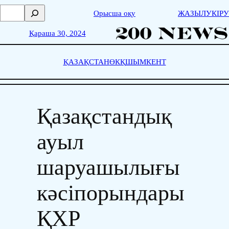
Skip
П
Орысша оқу
ЖАЗЫЛУ
КІРУ
to
о
content
и
Қараша 30, 2024
с
к
ҚАЗАҚСТАН
ӨКҚ
ШЫМКЕНТ
Қазақстандық
ауыл
шаруашылығы
кәсіпорындары
ҚХР