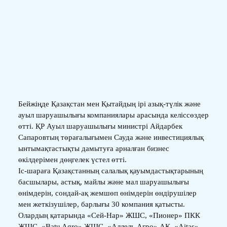
Бейжіңде Қазақстан мен Қытайдың ірі азық-түлік және
ауыл шаруашылығы компаниялары арасында келіссөздер
өтті. ҚР Ауыл шаруашылығы министрі Айдарбек
Сапаровтың төрағалығымен Сауда және инвестициялық
ынтымақтастықты дамытуға арналған бизнес
өкілдерімен дөңгелек үстел өтті.
Іс-шараға Қазақстанның салалық қауымдастықтарының
басшылары, астық, майлы және мал шаруашылығы
өнімдерін, сондай-ақ жемшөп өнімдерін өндірушілер
мен жеткізушілер, барлығы 30 компания қатысты.
Олардың қатарында «Сей-Нар» ЖШС, «Пионер» ПКК
ЖШС, «Batu Agro» ЖШС, «Аллель Агро» АҚ, «Aitas»