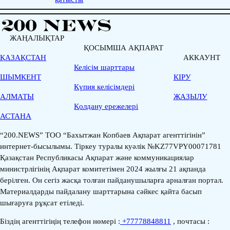
ЖАҢАЛЫҚТАР
ҚОСЫМША АҚПАРАТ
ҚАЗАҚСТАН
АККАУНТ
Келісім шарттары
ШЫМКЕНТ
КІРУ
Қүпия келісімдері
АЛМАТЫ
ЖАЗЫЛУ
Қолдану ережелері
АСТАНА
“200.NEWS” ТОО “Бахытжан Копбаев Ақпарат агенттігінін”
интернет-бысылымы. Тіркеу туралы куәлік №KZ77VPY00071781
Қазақстан Республикасы Ақпарат және коммуникациялар
министрлігінің Ақпарат комитетімен 2024 жылғы 21 ақпанда
берілген. Он сегіз жасқа толған пайданушыларға арналған портал.
Материалдарды пайдалану шарттарына сәйкес қайта басып
шығаруға рұқсат етіледі.
Біздің агенттігіңің телефон нөмері :
+77778848811
, почтасы :