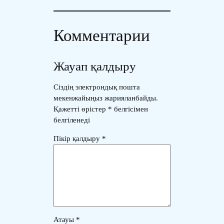
Комментарии
Жауап қалдыру
Сіздің электрондық пошта
мекенжайыңыз жарияланбайды.
Қажетті өрістер
*
белгісімен
белгіленеді
Пікір қалдыру
*
Атауы
*