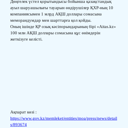
Дөңгелек үстел қорытындысы бойынша қазақстандық
ауыл шаруашылығы тауарын өндірушілер ҚХР-ның 10
компаниясымен 1 млрд АҚШ доллары сомасына
меморандумдар мен шарттарға қол қойды.
Оның ішінде ҚР озық кәсіпорындарының бірі «Aitas.kz»
100 млн АҚШ доллары сомасына құс өнімдерін
жеткізуге келісті.
Ақпарат көзі :
https://www.gov.kz/memleket/entities/moa/press/news/detail
s/893674