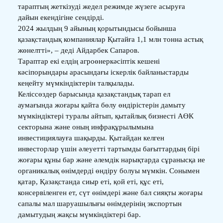
тараптың жеткізуді жедел режимде жүзеге асыруға
дайын екендігіне сендірді.
2024 жылдың 9 айының қорытындысы бойынша
қазақстандық компаниялар Қытайға 1,1 млн тонна астық
жөнелтті», – деді Айдарбек Сапаров.
Тараптар екі елдің агроөнеркәсіптік кешені
кәсіпорындары арасындағы іскерлік байланыстарды
кеңейту мүмкіндіктерін талқылады.
Келіссөздер барысында қазақстандық тарап ел
аумағында жоғары қайта бөлу өндірістерін дамыту
мүмкіндіктері туралы айтып, қытайлық бизнесті АӨК
секторына және оның инфрақұрылымына
инвестициялауға шақырды. Қытайдан келген
инвесторлар үшін әлеуетті тартымды бағыттардың бірі
жоғары құны бар және әлемдік нарықтарда сұранысқа ие
органикалық өнімдерді өндіру болуы мүмкін. Сонымен
қатар, Қазақстанда сиыр еті, қой еті, құс еті,
консервіленген ет, сүт өнімдері және бал сияқты жоғары
сапалы мал шаруашылығы өнімдерінің экспортын
дамытудың жақсы мүмкіндіктері бар.