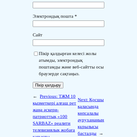
Электрондық пошта
*
Сайт
Пікір қалдырған келесі жолы
атымды, электрондық
поштамды және веб-сайтты осы
браузерде сақтаңыз.
←
Previous:
ТЖМ 10
Next:
Қосшы
қызметкері алғаш рет
қаласында
жаңа әскери-
көпсалалы
патриоттық «100
аурухананың
SARBAZ» реалити
құрылысы
телевизиялық жобаға
басталды
→
қатысты