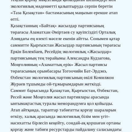
экологиялық мәдениетті қалыптыруда серпін беретін
«Таза Қазақстан» бастамасының маңызын ерекше атап
өтті.
Қазақстанның «Байтақ» жасылдар партиясының
төрағасы Азаматхан Әміртаев су қауіпсіздігі Орталық
Азиядағы ең өзекті мәселе екенін айтты. Сонымен қатар
саммитте Қырғызстан Жасылдар партиясының төрағасы
Еркін Бөлекбаев, Ресейдің экологиялық «Жасылдар»
партиясының тең төрайымы Александра Кудзагова,
Моңғолияның «Азаматтық ерік» Жасыл партиясы
төрағасының орынбасары Тогоочийн Бат-Эрдэнэ,
Өзбекстан экологиялық партиясының өкілі Комилжон
Жураев тұшымды ой-тұжырымдарын жеткізді.
Саммит барысында Қазақстан, Қырғызстан, Өзбекстан,
Ресей және Моңғолия жасыл партиялары арасында
ынтымақтастық туралы меморандумға қол қойылды.
Атап айтқанда, тараптар табиғатты қорғау шараларын
өткізу, халық арасында экологиялық білім мен үгіт-
насихатты бірлесіп кеңейту, сондай-ақ қоршаған ортаны
қорғау және табиғи ресурстарды пайдалану саласындағы