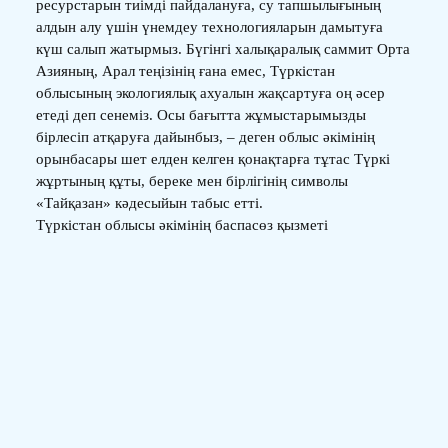
ресурстарын тиімді пайдалануға, су тапшылығының
алдын алу үшін үнемдеу технологияларын дамытуға
күш салып жатырмыз. Бүгінгі халықаралық саммит Орта
Азияның, Арал теңізінің ғана емес, Түркістан
облысының экологиялық ахуалын жақсартуға оң әсер
етеді деп сенеміз. Осы бағытта жұмыстарымызды
бірлесіп атқаруға дайынбыз, – деген облыс әкімінің
орынбасары шет елден келген қонақтарға тұтас Түркі
жұртының құты, береке мен бірлігінің символы
«Тайқазан» кәдесыйын табыс етті.
Түркістан облысы әкімінің баспасөз қызметі