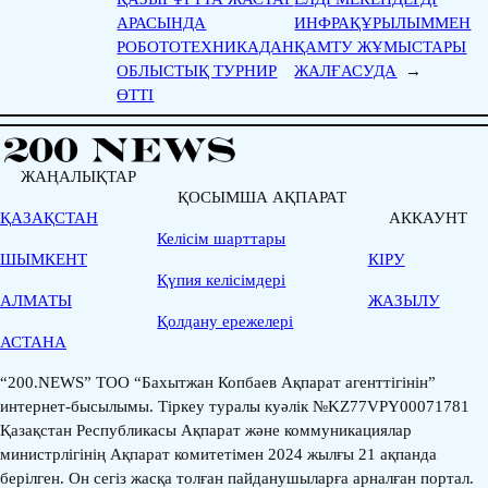
АРАСЫНДА
ИНФРАҚҰРЫЛЫММЕН
РОБОТОТЕХНИКАДАН
ҚАМТУ ЖҰМЫСТАРЫ
ОБЛЫСТЫҚ ТУРНИР
ЖАЛҒАСУДА
→
ӨТТІ
ЖАҢАЛЫҚТАР
ҚОСЫМША АҚПАРАТ
ҚАЗАҚСТАН
АККАУНТ
Келісім шарттары
ШЫМКЕНТ
КІРУ
Қүпия келісімдері
АЛМАТЫ
ЖАЗЫЛУ
Қолдану ережелері
АСТАНА
“200.NEWS” ТОО “Бахытжан Копбаев Ақпарат агенттігінін”
интернет-бысылымы. Тіркеу туралы куәлік №KZ77VPY00071781
Қазақстан Республикасы Ақпарат және коммуникациялар
министрлігінің Ақпарат комитетімен 2024 жылғы 21 ақпанда
берілген. Он сегіз жасқа толған пайданушыларға арналған портал.