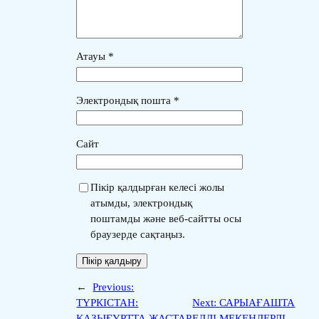
Атауы
*
Электрондық пошта
*
Сайт
Пікір қалдырған келесі жолы
атымды, электрондық
поштамды және веб-сайтты осы
браузерде сақтаңыз.
←
Previous:
ТҮРКІСТАН:
Next:
САРЫАҒАШТА
ҚАЗЫҒҰРТТА ЖАСТАР
ЕЛДІ МЕКЕНДЕРДІ