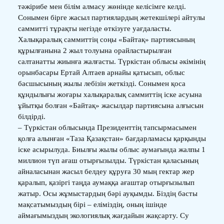
тәжірибе мен білім алмасу жөнінде келісімге келді.
Сонымен бірге жасыл партиялардың жетекшілері айтулы
саммитті тұрақты негізде өткізуге уағдаласты.
Халықаралық саммиттің соңы «Байтақ» партиясының
құрылғанына 2 жыл толуына орайластырылған
салтанатты жиынға жалғасты. Түркістан облысы әкімінің
орынбасары Ертай Алтаев арнайы қатысып, облыс
басшысының жылы лебізін жеткізді. Сонымен қоса
құндылығы жоғары халықаралық саммиттің іске асуына
ұйытқы болған «Байтақ» жасылдар партиясына алғысын
білдірді.
– Түркістан облысында Президенттің тапсырмасымен
қолға алынған «Таза Қазақстан» бағдарламасы қарқынды
іске асырылуда. Биылғы жылы облыс аумағында жалпы 1
миллион түп ағаш отырғызылды. Түркістан қаласының
айналасынан жасыл белдеу құруға 30 мың гектар жер
қаралып, қазіргі таңда аумаққа ағаштар отырғызылып
жатыр. Осы жұмыстардың бәрі ауқымды. Біздің басты
мақсатымыздың бірі – еліміздің, оның ішінде
аймағымыздың экологиялық жағдайын жақсарту. Су