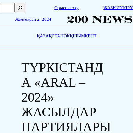
Skip
П
Орысша оқу
ЖАЗЫЛУ
КІРУ
to
о
content
и
Желтоқсан 2, 2024
с
к
ҚАЗАҚСТАН
ӨКҚ
ШЫМКЕНТ
ТҮРКІСТАНД
А «ARAL –
2024»
ЖАСЫЛДАР
ПАРТИЯЛАРЫ