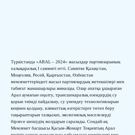
Түркістанда «ARAL – 2024» жасылдар партияларының
халықаралық І саммиті өтті. Самитке Қазақстан,
Моңғолия, Ресей, Қырғызстан, Өзбекстан
мемлекеттеріндегі жасыл партиялардың жетекшілері мен
табиғат жанашырлары жиналды. Олар апатқа ұшыраған
Арал аумағын оңалту, трансшекаралық өзендердің су
қорын тиімді пайдалану, су үнемдеу технологияларын
кеңінен қолдану, климаттық өзгерістерге төтеп беру
тақырыптарын талқылап, экологиялық мәселелерді
бірлесе шешудің жолдарын саралады. Сондай-ақ
Мемлекет басшысы Қасым-Жомарт Тоқаевтың Арал
теңізін қорғау мақсатында қабылдаған шешімдері мен