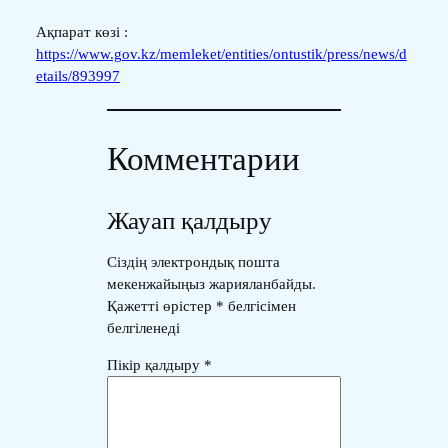
Ақпарат көзі :
https://www.gov.kz/memleket/entities/ontustik/press/news/d
etails/893997
Комментарии
Жауап қалдыру
Сіздің электрондық пошта
мекенжайыңыз жарияланбайды.
Қажетті өрістер
*
белгісімен
белгіленеді
Пікір қалдыру
*