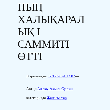
НЫҢ
ХАЛЫҚАРАЛ
ЫҚ I
САММИТІ
ӨТТІ
Жарияланды:
02/12/2024 12:07
—
Автор:
Алатау Ахмет-Султан
категорияда
Жаңалықтар